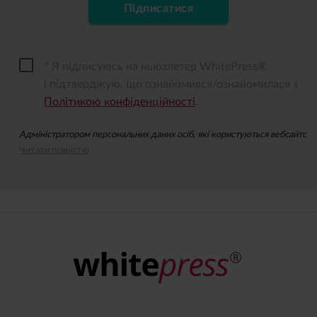
Підписатися
* Я підписуюсь на ньюзлетер WhitePress®
і підтверджую, що ознайомився/ознайомилася з
Політикою конфіденційності
.
Адміністратором персональних даних осіб, які користуються вебсайтом wh
Читати повністю
Підписуючись на ньюзлетер, ви даєте згоду на надсилання вам за допомо
Ви можете відкликати згоду на опрацювання ваших персональних даних з