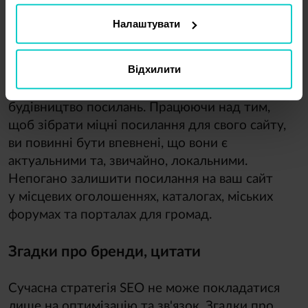
та обслуговування клієнтів.
Налаштувати
Зв’язування
Відхилити
Місцевий SEO також покладається на належне
будівництво посилань. Працюючи над тим,
щоб зібрати міцні посилання для свого сайту,
ви повинні бути впевнені, що вони є
актуальними та, звичайно, локальними.
Непогано залишити посилання на ваш сайт
у місцевих оголошеннях, каталогах, міських
форумах та порталах для громад.
Згадки про бренди, цитати
Сучасна стратегія SEO не може покладатися
лише на оптимізацію та зв'язок. Згадки про