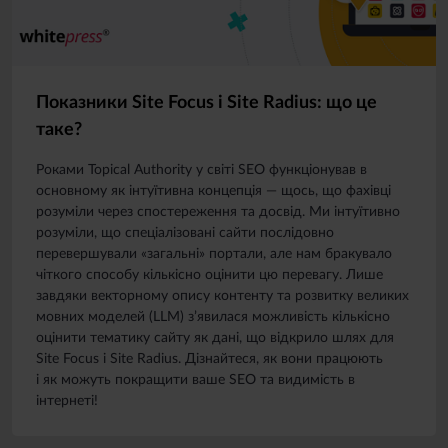
Показники Site Focus і Site Radius: що це
таке?
Роками Topical Authority у світі SEO функціонував в
основному як інтуїтивна концепція — щось, що фахівці
розуміли через спостереження та досвід. Ми інтуїтивно
розуміли, що спеціалізовані сайти послідовно
перевершували «загальні» портали, але нам бракувало
чіткого способу кількісно оцінити цю перевагу. Лише
завдяки векторному опису контенту та розвитку великих
мовних моделей (LLM) з’явилася можливість кількісно
оцінити тематику сайту як дані, що відкрило шлях для
Site Focus і Site Radius. Дізнайтеся, як вони працюють
і як можуть покращити ваше SEO та видимість в
інтернеті!