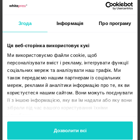
відгуків та відгуків, написаних клієнтами,
роблять вашу компанію більш надійною (якщо,
звичайно, відгуки позитивні).
Згода
Інформація
Про програму
Не публікуйте "підроблені" відгуки - їх дуже
легко помітити, і вони вам не принесуть
користі.
Ця веб-сторінка використовує кукі
Ви також повинні спробувати зв’язатися зі
Ми використовуємо файли cookie, щоб
своїми клієнтами та поговорити з ними про
персоналізувати вміст і рекламу, інтегрувати функції
відгуки (як позитивні, так і негативні). Коли ви
соціальних мереж та аналізувати наш трафік. Ми
відповідаєте на потреби своїх клієнтів, ви
також передаємо нашим партнерам із соціальних
мереж, реклами й аналітики інформацію про те, як ви
більше вірите.
користуєтеся нашим сайтом. Вони можуть поєднувати
Щоб спонукати клієнтів поділитися своєю
її з іншою інформацією, яку ви їм надали або яку вони
думкою про вас, ви можете використовувати
зібрали під час вашого користування їхніми
спеціальні віджети на нашому веб-сайті, які
службами.
дозволяють їм писати відгук швидко
Дозволити всі
та без особливих клопотів. Ви також можете
надіслати анкету, яка запитає про задоволення