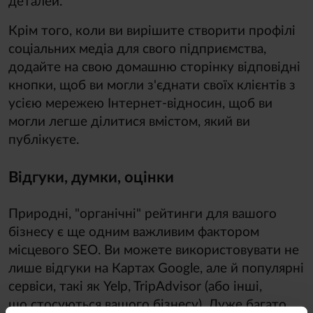
деталей.
Крім того, коли ви вирішите створити профілі
соціальних медіа для свого підприємства,
додайте на свою домашню сторінку відповідні
кнопки, щоб ви могли з'єднати своїх клієнтів з
усією мережею Інтернет-відносин, щоб ви
могли легше ділитися вмістом, який ви
публікуєте.
Відгуки, думки, оцінки
Природні, "органічні" рейтинги для вашого
бізнесу є ще одним важливим фактором
місцевого SEO. Ви можете використовувати не
лише відгуки на Картах Google, але й популярні
сервіси, такі як Yelp, TripAdvisor (або інші,
що стосуються вашого бізнесу). Дуже багато