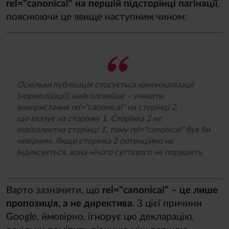
rel="canonical" на першій підсторінці пагінації
,
пояснюючи це явище наступним чином:
Оскільки публікація стосується канонікалізації
(нормалізації), найголовніше – уникати
використання rel="canonical" на сторінці 2,
що вказує на сторінку 1. Сторінка 2 не
еквівалентна сторінці 1, тому rel="canonical" був би
невірним. Якщо сторінка 2 потенційно не
індексується, вона нічого суттєвого не порушить.
Варто зазначити, що
rel="
canonical
"
–
це лише
пропозиція, а не директива
. З цієї причини
Google, ймовірно, ігнорує цю декларацію,