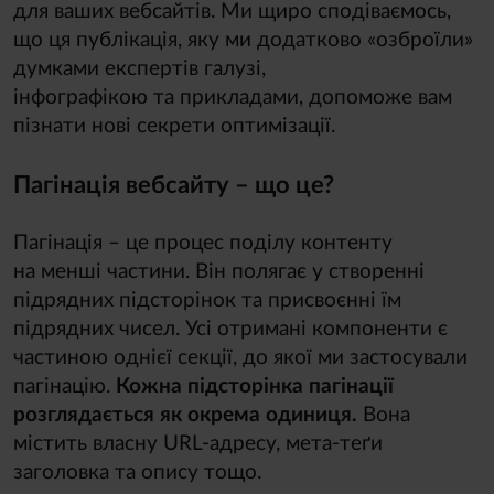
для ваших вебсайтів. Ми щиро сподіваємось,
що ця публікація, яку ми додатково «озброїли»
думками експертів галузі,
інфографікою та прикладами, допоможе вам
пізнати нові секрети оптимізації.
Пагінація вебсайту – що це?
Пагінація – це процес поділу контенту
на менші частини. Він полягає у створенні
підрядних підсторінок та присвоєнні їм
підрядних чисел. Усі отримані компоненти є
частиною однієї секції, до якої ми застосували
пагінацію.
Кожна підсторінка пагінації
розглядається як окрема одиниця.
Вона
містить власну URL-адресу, мета-теґи
заголовка та опису тощо.