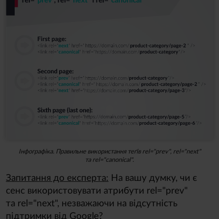
Інфографіка. Правильне використання теґів rel="prev", rel="next"
та rel="canonical".
Запитання до експерта:
На вашу думку, чи є
сенс використовувати атрибути rel="prev"
та rel="next", незважаючи на відсутність
підтримки від Google?