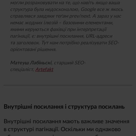
могли розраховувати на те, що навіть якщо ваша
структура була недосконалою, Google все ж якось
справлявся завдяки теґам pre
v
/
next. А зараз у нас
немає жодних ілюзій – базовими елементами,
якими керуються фахівці при інтерпретації
пагінації, є: внутрішні посилання, URL-адреси
та заголовок. Тут нам потрібно реалізувати SEO-
орієнтовані рішення.
Матеуш Лабіньскі
,
старший SEO-
спеціаліст,
Artefakt
Внутрішні посилання і структура посилань
Внутрішні посилання мають важливе значення
в структурі пагінації. Оскільки ми однаково