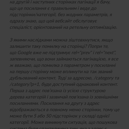
на другій і наступних сторінках пагінації я бачу,
що це посилання є правильним і веде до
підсторінки/
категорії, без жодних параметрів, я
одразу знаю, що цей вебсайт обслуговує
спеціаліст, орієнтований на ретельну оптимізацію.
З якими наслідками можна зіштовхнутися, якщо
залишити таку помилку на сторінці? Попри те,
що Google вже не підтримує rel="prev" і rel="next",
запевняючи, що вони займаються пагінацією, я все
ж вважаю, що помилка з параметром у посиланні
на першу сторінку може вплинути на так званий
дубльований контент. Тоді за адресою, /
category
та
/
category
?
p
=1,
буде доступний однаковий контент.
Перша з адрес пов’язана із усією структурою
дерева категорій і зазвичай пов'язана із зовнішніми
посиланнями. Посилання на другу з адрес
відображаються в повному меню сторінки, тому це
може бути 5 або 50 підсторінок у складі однієї
категорії. Може виникнути ситуація, що пошукова
система буде спантеличена тим, яка з адрес є