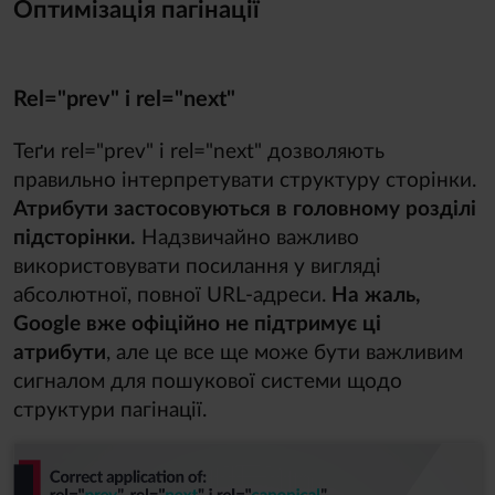
Оптимізація пагінації
Rel=
"
prev
"
i rel=
"
next
"
Теґи rel="prev" і rel="next" дозволяють
правильно інтерпретувати структуру сторінки.
Атрибути застосовуються в головному розділі
підсторінки.
Надзвичайно важливо
використовувати посилання у вигляді
абсолютної, повної URL-адреси.
На жаль,
Google вже офіційно не підтримує ці
атрибути
, але це все ще може бути важливим
сигналом для пошукової системи щодо
структури пагінації.