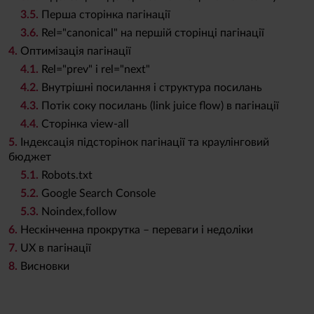
3
.5.
Перша сторінка пагінації
3
.6.
Rel="сanonical" на першій сторінці пагінації
4.
Оптимізація пагінації
4
.1.
Rel="prev" i rel="next"
4
.2.
Внутрішні посилання і структура посилань
4
.3.
Потік соку посилань (link juice flow) в пагінації
4
.4.
Сторінка view-all
5.
Індексація підсторінок пагінації та краулінговий
бюджет
5
.1.
Robots.txt
5
.2.
Google Search Console
5
.3.
Noindex,follow
6.
Нескінченна прокрутка – переваги і недоліки
7.
UX в пагінації
8.
Висновки