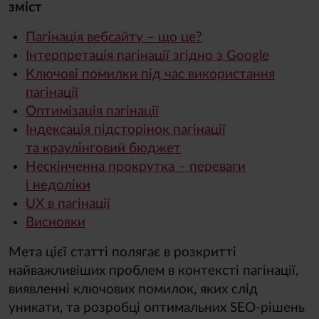
зміст
Пагінація вебсайту – що це?
Інтерпретація пагінації згідно з Google
Ключові помилки під час використання
пагінації
Оптимізація пагінації
Індексація підсторінок пагінації
та краулінговий бюджет
Нескінченна прокрутка – переваги
і недоліки
UX в пагінації
Висновки
Мета цієї статті полягає в розкритті
найважливіших проблем в контексті пагінації,
виявленні ключових помилок, яких слід
уникати, та розробці оптимальних SEO-рішень