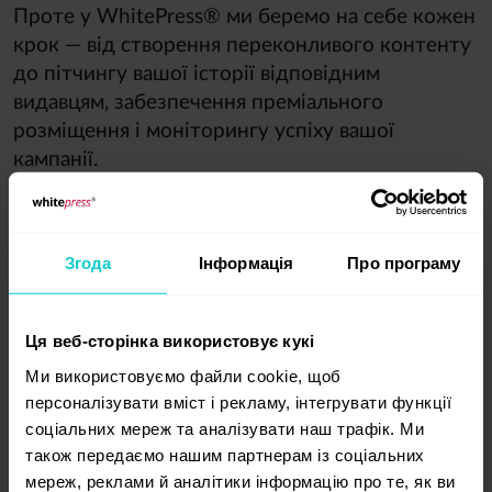
Проте у WhitePress® ми беремо на себе кожен
крок — від створення переконливого контенту
до пітчингу вашої історії відповідним
видавцям, забезпечення преміального
розміщення і моніторингу успіху вашої
кампанії.
Ми з радістю допоможемо вам розповісти
вашу історію, підвищити видимість вашого
бренду та налагодити зв’язок з аудиторією так,
Згода
Інформація
Про програму
щоб це дійсно мало сенс.
Зв’яжіться з нами
прямо зараз
і запустіть свою кампанію Digital
Ця веб-сторінка використовує кукі
PR вже сьогодні. З нами ваша історія з’явиться
Ми використовуємо файли cookie, щоб
на важливих сайтах, буде показана зацікавленій
персоналізувати вміст і рекламу, інтегрувати функції
аудиторії, а ваш бренд не просто побачать, а
соціальних мереж та аналізувати наш трафік. Ми
запам’ятають.
також передаємо нашим партнерам із соціальних
мереж, реклами й аналітики інформацію про те, як ви