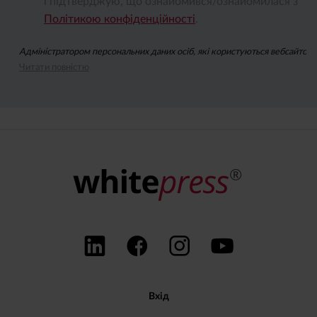
і підтверджую, що ознайомився/ознайомилася з
Політикою конфіденційності
.
Адміністратором персональних даних осіб, які користуються вебсайтом wh
Читати повністю
Підписуючись на ньюзлетер, ви даєте згоду на надсилання вам за допомо
Ви можете відкликати згоду на опрацювання ваших персональних даних з
Вхід