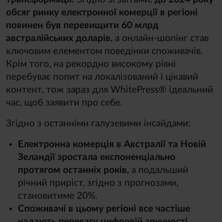
обсяг ринку електронної комерції в регіоні
повинен був перевищити 60 млрд
австралійських доларів
, а онлайн-шопінг став
ключовим елементом поведінки споживачів.
Крім того, на рекордно високому рівні
перебуває попит на локалізований і цікавий
контент, тож зараз для WhitePress® ідеальний
час, щоб заявити про себе.
Згідно з останніми галузевими інсайдами:
Електронна комерція в Австралії та Новій
Зеландії зростала експоненціально
протягом останніх років,
а подальший
річний приріст, згідно з прогнозами,
становитиме 20%.
Споживачі в цьому регіоні все частіше
надають перевагу цифровій зручності