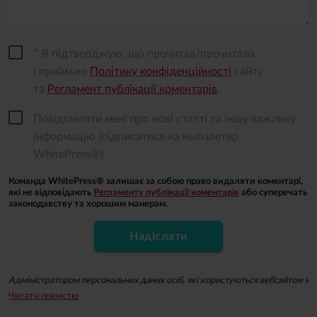
* Я підтверджую, що прочитав/прочитала
і приймаю
Політику конфіденційності
сайту
та
Регламент публікації коментарів
.
Повідомляти мені про нові статті та іншу важливу
інформацію (підписатися на ньюзлетер
WhitePress®)
Команда WhitePress® залишає за собою право видаляти коментарі,
які не відповідають
Регламенту публікації коментарів
або суперечать
законодавству та хорошим манерам.
Надіслати
Адміністратором персональних даних осіб, які користуються вебсайтом whit
Читати повністю
Підписуючись на ньюзлетер, ви даєте згоду на надсилання вам за допомогою 