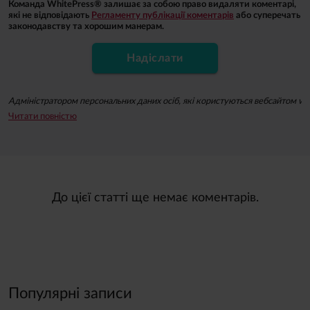
Команда WhitePress® залишає за собою право видаляти коментарі,
які не відповідають
Регламенту публікації коментарів
або суперечать
законодавству та хорошим манерам.
Надіслати
Адміністратором персональних даних осіб, які користуються вебсайтом whit
Читати повністю
Підписуючись на ньюзлетер, ви даєте згоду на надсилання вам за допомогою 
Ви можете відкликати згоду на опрацювання ваших персональних даних з м
До цієї статті ще немає коментарів.
Популярні записи