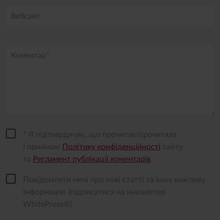
Вебсайт
Коментар*
* Я підтверджую, що прочитав/прочитала
і приймаю
Політику конфіденційності
сайту
та
Регламент публікації коментарів
.
Повідомляти мені про нові статті та іншу важливу
інформацію (підписатися на ньюзлетер
WhitePress®)