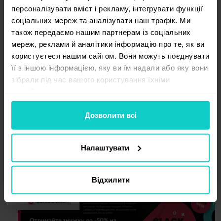
персоналізувати вміст і рекламу, інтегрувати функції
соціальних мереж та аналізувати наш трафік. Ми
також передаємо нашим партнерам із соціальних
мереж, реклами й аналітики інформацію про те, як ви
користуєтеся нашим сайтом. Вони можуть поєднувати
її з іншою інформацією, яку ви їм надали або яку вони
dogadamycie.pl
зібрали під час вашого користування їхніми
службами.
Дозволити всі
Налаштувати
Callback24
Відхилити