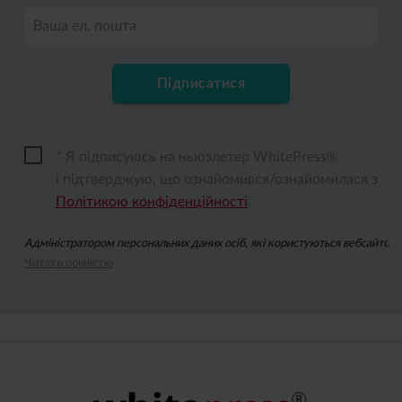
Ваша ел. пошта
Підписатися
* Я підписуюсь на ньюзлетер WhitePress®
і підтверджую, що ознайомився/ознайомилася з
Політикою конфіденційності
.
Адміністратором персональних даних осіб, які користуються вебсайтом wh
Читати повністю
Підписуючись на ньюзлетер, ви даєте згоду на надсилання вам за допомо
Ви можете відкликати згоду на опрацювання ваших персональних даних з