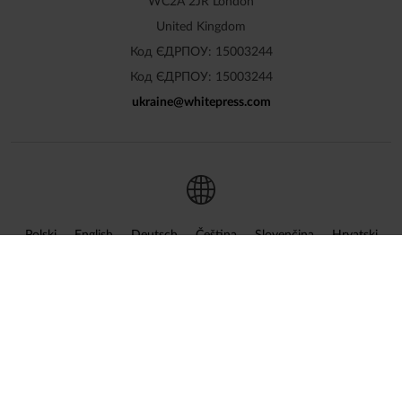
WC2A 2JR London
United Kingdom
Код ЄДРПОУ: 15003244
Код ЄДРПОУ: 15003244
ukraine
@
whitepress
.
com
Polski
English
Deutsch
Čeština
Slovenčina
Hrvatski
Magyar
Română
Українська
Русский
Български
Nederlands
Türkçe
Ελληνικά
Français
Italiano
Español
Lietuvių
Português
Slovenščina
Svenska
Dansk
Suomi
Norsk
Português
(Brazil)
اَلْعَرَبِيَّةُ
Go to global