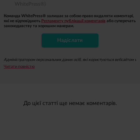
WhitePress®)
Команда WhitePress® залишає за собою право видаляти коментарі,
які не відповідають
Регламенту публікації коментарів
або суперечать
законодавству та хорошим манерам.
Надіслати
Адміністратором персональних даних осіб, які користуються вебсайтом whit
Читати повністю
Підписуючись на ньюзлетер, ви даєте згоду на надсилання вам за допомогою 
Ви можете відкликати згоду на опрацювання ваших персональних даних з м
До цієї статті ще немає коментарів.