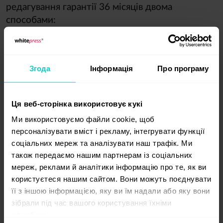
редагування гарантії 36 місяців двома
способами:
1. 
Якщо ви хочете ввімкнути гарантію
36 місяців одночасно на кількох порталах,
встановіть прапорці біля потрібних сайтів
Згода
Інформація
Про програму
та підтвердьте оновлення, натиснувши кнопку
«Увімкнути гарантію 36 місяців»
. Дію буде
Ця веб-сторінка використовує кукі
виконано для всіх пропозицій вибраних
порталів.
Ми використовуємо файли cookie, щоб
персоналізувати вміст і рекламу, інтегрувати функції
соціальних мереж та аналізувати наш трафік. Ми
також передаємо нашим партнерам із соціальних
мереж, реклами й аналітики інформацію про те, як ви
користуєтеся нашим сайтом. Вони можуть поєднувати
її з іншою інформацією, яку ви їм надали або яку вони
зібрали під час вашого користування їхніми
службами.