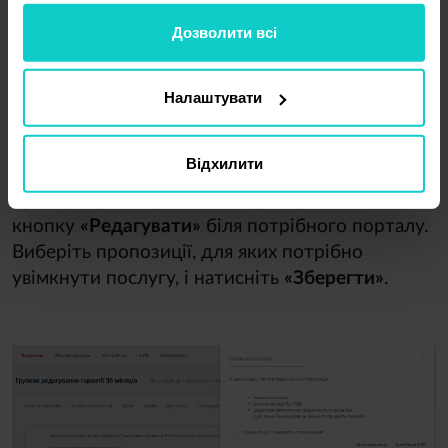
Дозволити всі
Налаштувати
Відхилити
2. 
Якщо ви хочете детально налаштувати
пропозиції конкретного порталу, натисніть
кнопку
«Редагувати»
біля потрібного порталу.
Виберіть пропозиції, для яких потрібно
увімкнути послугу, і натисніть
«Зберегти»
.