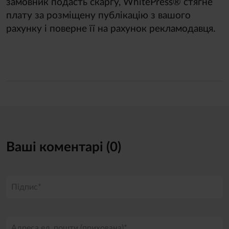
замовник подасть скаргу, WhitePress® стягне
плату за розміщену публікацію з вашого
рахунку і поверне її на рахунок рекламодавця.
Ваші коментарі (0)
Підпис*
Адреса ел. пошти (прихована)*