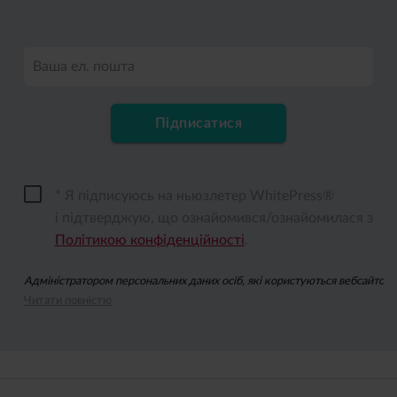
Ваша ел. пошта
Підписатися
* Я підписуюсь на ньюзлетер WhitePress®
і підтверджую, що ознайомився/ознайомилася з
Політикою конфіденційності
.
Адміністратором персональних даних осіб, які користуються вебсайтом wh
Читати повністю
Підписуючись на ньюзлетер, ви даєте згоду на надсилання вам за допомо
Ви можете відкликати згоду на опрацювання ваших персональних даних з