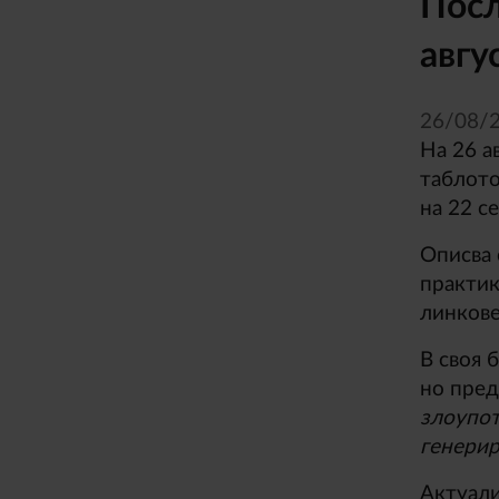
Посл
авгу
26/
08/
На 26 а
таблото
на 22 с
Описва 
практик
линкове
В своя 
но пред
злоупот
генерир
Актуали