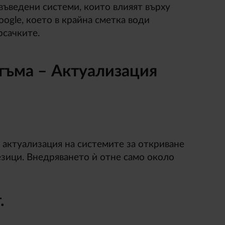
въведени системи, които влияят върху
oogle, което в крайна сметка води
рсачките.
тъма – Актуализация
а актуализация на системите за откриване
 езици. Внедряването ѝ отне само около
.