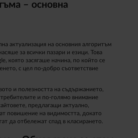
тъма – основна
лна актуализация на основния алгоритъм
насяше за всички пазари и езици. Това
e, която засягаше начина, по който се
енето, с цел по-добро съответствие
вото и полезността на съдържанието,
отребителите и по-голямо внимание
бсайтовете, предлагащи актуално,
ат повишение на видимостта, докато
ат да отбележат спад в класирането.