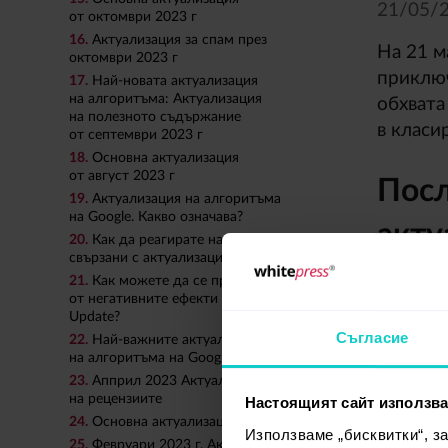
21/
05/
2
от октомври 2023 г
16.
Актуализация за спам през
На 21 м
октомври 2023 г
приключ
17.
Най-новата актуализация
на алгоритъма: Актуализация
обхвата
на полезното съдържание
в класи
от септември 2023 г
18.
Основна актуализация
от август 2023 г
Посл
19.
Актуализация на алгоритъма
на Google. Какво означава?
акту
20.
Как да реагирате на спадове,
свързани с актуализация на алгоритъм?
21.
Как можете да се предпазите
27/
03/
2
от негативните ефекти на Google Core
Update?
На 27 м
Съгласие
22.
Най-важните актуализации
на алгоритъма на Google
на комп
23.
Апприл 2023 Актуализация
на Goog
на рецензиите
Настоящият сайт използва
и съотв
24.
Основна актуализация от март 2023 г
Използваме „бисквитки“, з
25.
Февруари 2023 г. Актуализация