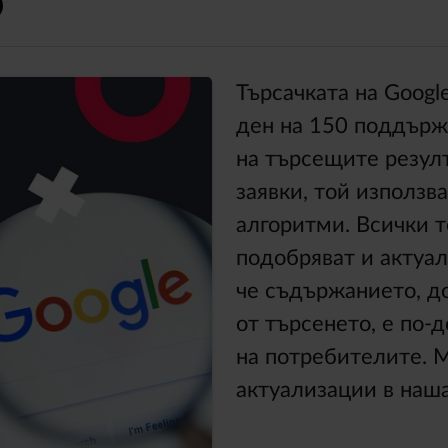
Търсачката на Googl
ден на 150 поддържа
на търсещите резулт
заявки, той използва
алгоритми. Всички 
подобряват и актуали
че съдържанието, до
от търсенето, е по-
на потребителите. 
актуализации в наша