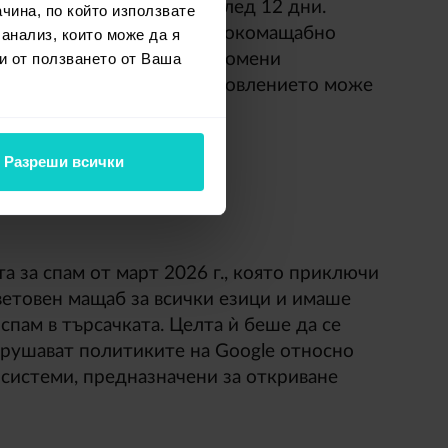
дряването му приключи след 12 дни.
чина, по който използвате
о описа като обичайно широкомащабно
 анализ, които може да я
и от ползването от Ваша
екторът потвърди ясни промени
очното въздействие на обновлението може
ледващите седмици.
Разреши всички
6 г.
а за спам от март 2026 г., която приключи
ветовен мащаб за всички езици и имаше
спам в търсачката. Целта ѝ беше да се
арушават политиките на Google относно
 системи, предназначени за откриване