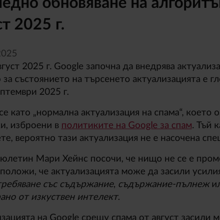
едно обновяване на алгоритъ
ст 2025 г.
2025
вгуст 2025 г. Google започна да внедрява актуализа
 за състоянието на търсенето актуализацията е г
ептември 2025 г.
се като „нормална актуализация на спама“, което о
и, изброени в
политиките на Google за спам
. Тъй 
те, вероятно тази актуализация не е насочена спе
бюлетин Мари Хейнс посочи, че нищо не се е про
положи, че актуализацията може да засили усили
ребяване със съдържание
,
съдържание-пълнеж
и
ано от изкуствен интелект
.
зацията на Google срещу спама от август засили 