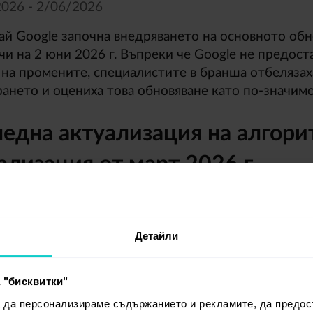
026 - 2/
06/
2026
ай Google започна внедряването на основното обно
и на 2 юни 2026 г. Въпреки че Google не предос
 на промените, специалистите в бранша отбеляза
рането и оцениха това обновяване като по-значимо
една актуализация на алгори
ализация от март 2026 г.
026 - 8/
04/
2026
арт Google обяви поредното обновяване, което то
Детайли
анията. Core Update представлява мащабна промян
le. Целта му е да извежда на преден план резулта
 "бисквитки"
етстващи на търсенията на потребителите.
а да персонализираме съдържанието и рекламите, да предо