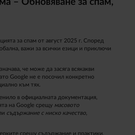
ма – Обновяване за спам,
цията за спам от август 2025 г. Според
лобална, важи за всички езици и приключи
значава, че може да засяга всякакви
като Google не е посочил конкретно
циално към тях.
менило в официалната документация,
ята на Google срещу
масовото
ли
съдържание с ниско качество,
мерките срещу съдържание и практики,