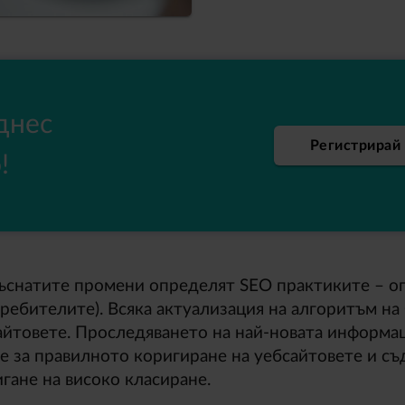
днес
Регистрирай 
!
снатите промени определят SEO практиките – оп
требителите). Всяка актуализация на алгоритъм на
айтовете. Проследяването на най-новата информац
е за правилното коригиране на уебсайтовете и съ
игане на високо класиране.