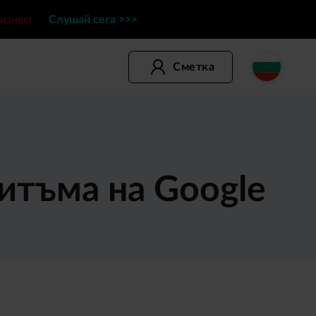
бизнес!
Слушай сега >>>
Сметка
итъма на Google