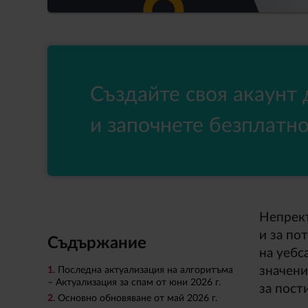
Създайте своя акаунт 
и започнете безплатно
Непрекъ
и за по
Съдържание
на уебс
значени
1.
Последна актуализация на алгоритъма
– Актуализация за спам от юни 2026 г.
за пост
2.
Основно обновяване от май 2026 г.