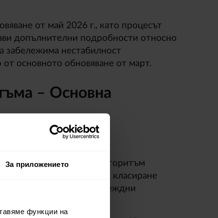
вяване от май 2026 г., като процесът
тави допълнителни подробности относно
ха забележима нестабилност
 от основното обновяване от март.
тъма – Основна
зи път засяга основния алгоритъм
За приложението
а в основните системи за класиране
ти, които са полезни, надеждни
ставяме функции на