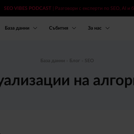
SEO VIBES PODCAST
| Разговори с експерти по SEO, AI и 
База данни
Събития
За нас
База данни
»
Блог
»
SEO
уализации на алгор