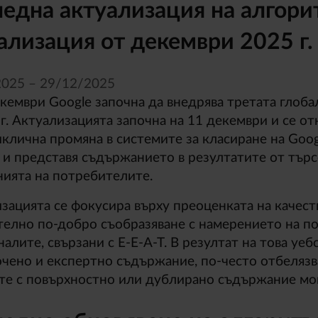
една актуализация на алгори
ализация от декември 2025 г.
2025 – 29/
12/
2025
кември Google започна да внедрява третата глоба
 г. Актуализацията започна на 11 декември и се от
клична промяна в системите за класиране на Googl
 и представя съдържанието в резултатите от търс
нията на потребителите.
зацията се фокусира върху преоценката на качест
елно по-добро съобразяване с намерението на п
налите, свързани с E-E-A-T. В резултат на това уе
чено и експертно съдържание, по-често отбелязв
те с повърхностно или дублирано съдържание мог