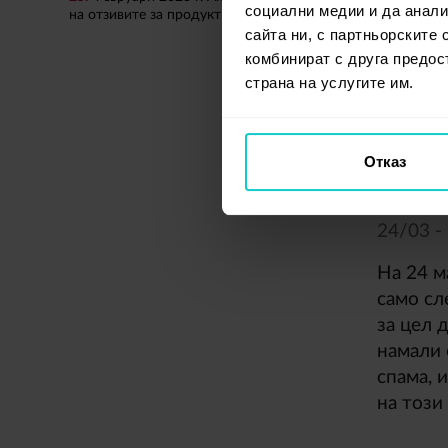
Това бе
социални медии и да анали
на отзивите за продукти
Google 
сайта ни, с партньорските 
комбинират с друга предос
обновяв
страна на услугите им.
в видим
да се о
Отказ
Акту
24/
03 -
На 24 м
само сл
за цел 
намали 
спама, 
на този