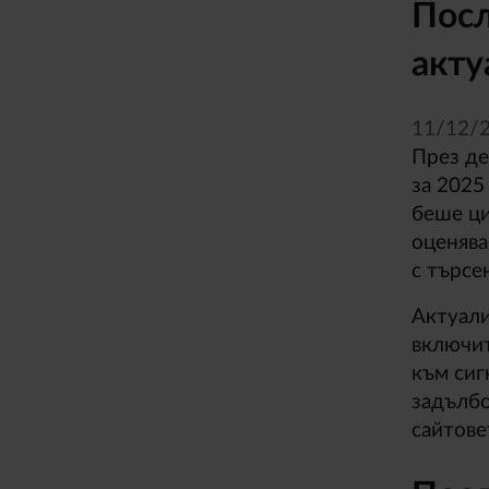
Посл
акту
11/
12/
През де
за 2025
беше ци
оценява
с търсе
Актуали
включит
към сиг
задълбо
сайтове