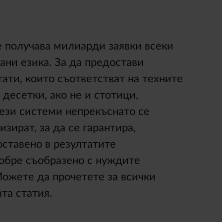
e получава милиарди заявки всеки
ни езика. За да предостави
ати, които съответстват на техните
 десетки, ако не и стотици,
тези системи непрекъснато се
зират, за да се гарантира,
ставено в резултатите
добре съобразено с нуждите
Можете да прочетете за всички
та статия.