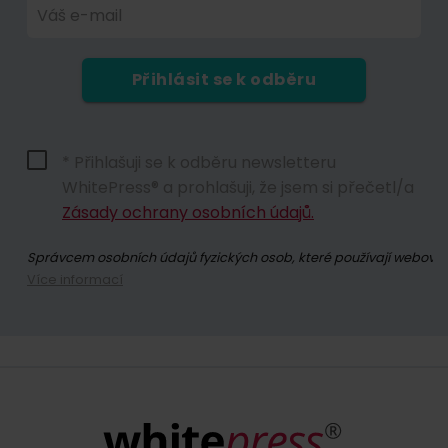
Váš e-mail
Přihlásit se k odběru
* Přihlašuji se k odběru newsletteru
WhitePress® a prohlašuji, že jsem si přečetl/a
Zásady ochrany osobních údajů.
Správcem osobních údajů fyzických osob, které používají webové s
Více informací
Přihlášením se k odběru newsletteru souhlasíte se zasíláním obc
Kdykoli máte právo odvolat souhlas se zpracováním vašich osobn