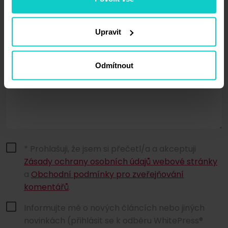
Webová stránka
Upravit
Odmítnout
Komentář*
* Prohlašuji, že jsem si přečetl/a a akceptuji
Zásady ochrany osobních údajů webové stránky
a
Obchodní podmínky pro zveřejňování
komentářů
.
Informujte mě o nových článcích nebo jiných
novinkách (přihlásit se k odběru WhitePress®