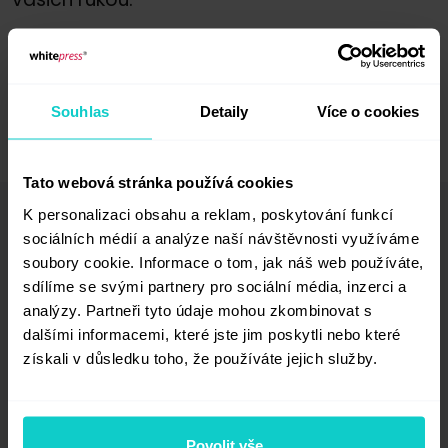
Souhlas
Detaily
Více o cookies
Tato webová stránka používá cookies
K personalizaci obsahu a reklam, poskytování funkcí
sociálních médií a analýze naší návštěvnosti využíváme
Vaše komentáře (0)
soubory cookie. Informace o tom, jak náš web používáte,
sdílíme se svými partnery pro sociální média, inzerci a
analýzy. Partneři tyto údaje mohou zkombinovat s
dalšími informacemi, které jste jim poskytli nebo které
Podpis*
získali v důsledku toho, že používáte jejich služby.
E-mailová adresa (skrytá)*
Povolit vše