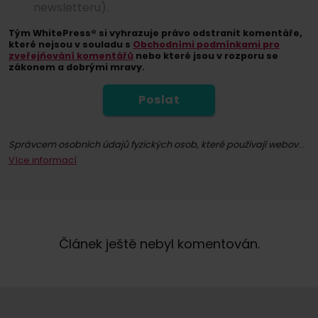
newsletteru).
Tým WhitePress® si vyhrazuje právo odstranit komentáře,
které nejsou v souladu s
Obchodními podmínkami pro
zveřejňování komentářů
nebo které jsou v rozporu se
zákonem a dobrými mravy.
Poslat
Správcem osobních údajů fyzických osob, které používají webové stránky whitepress.com a všechny jejich podstránky (dále jen Služba) ve smyslu nařízení Evropského parlamentu a Rady (EU) 2016/679 ze dne 27. dubna 2016 o ochraně fyzických osob v souvislosti se zpracováním osobních údajů a o volném pohybu těchto údajů a o zrušení směrnice 95/46/ES (dále jen GDPR), je společně "WhitePress" s.r.o. se sídlem v Bielsku-Białé, na adrese ul. Legionów 26/28, zapsaná v obchodním rejstříku Národního soudního rejstříku vedeného Okresním soudem v Bielsku-Białé, 8. hospodářské oddělení Národního soudního rejstříku pod číslem KRS: 0000651339, NIP: 9372667797, REGON: 243400145 a další společnosti
Více informací
Registrací k odběru newsletteru souhlasíte se zasíláním obchodních informací prostřednictvím elektronických komunikačních prostředků, zejména e-mailu, týkajících se přímého marketingu služeb a produktů nabízených společností WhitePress s.r.o. a jejími důvěryhodnými obchodními partnery, kteří mají zájem o marketing vlastního zboží nebo služeb. Právním základem pro zpracování vašich osobních údajů je udělený souhlas (čl. 6 odst. 1 písm. a) GDPR).
Máte právo kdykoli odvolat svůj souhlas se zpracováním osobních údajů pro marketingové účely. Více informací o zpracování a právním základu zpracování vašich osobních údajů společností WhitePress s.r.o., včetně vašich práv, naleznete v našich
Článek ještě nebyl komentován.