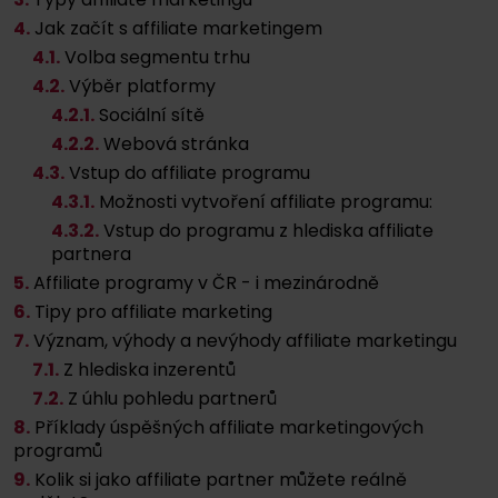
4.
Jak začít s affiliate marketingem
4
.1.
Volba segmentu trhu
4
.2.
Výběr platformy
4
.2.
1.
Sociální sítě
4
.2.
2.
Webová stránka
4
.3.
Vstup do affiliate programu
4
.3.
1.
Možnosti vytvoření affiliate programu:
4
.3.
2.
Vstup do programu z hlediska affiliate
partnera
5.
Affiliate programy v ČR - i mezinárodně
6.
Tipy pro affiliate marketing
7.
Význam, výhody a nevýhody affiliate marketingu
7
.1.
Z hlediska inzerentů
7
.2.
Z úhlu pohledu partnerů
8.
Příklady úspěšných affiliate marketingových
programů
9.
Kolik si jako affiliate partner můžete reálně