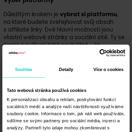
Výběr platformy
Důležitým krokem je
vybrat si platformu
,
na které budete zveřejňovat svůj obsah
s affiliate linky. Dvě hlavní možnosti jsou
vlastní webové stránky a sociální sítě. Ty se
často používají také souběžně - ke
vzájemné propagaci.
Sociální sítě
Souhlas
Detaily
Více o cookies
Affiliate marketing je možné vyzkoušet
na všech sociálních sítích, kde máte kvalitní
Tato webová stránka používá cookies
publikum. Neexistuje žádná přesně
K personalizaci obsahu a reklam, poskytování funkcí
stanovená hranice, jak velký by měl být
sociálních médií a analýze naší návštěvnosti využíváme
minimálně váš počet sledujících, i když je
soubory cookie. Informace o tom, jak náš web používáte,
jasné, že větší počet je lepší. Důležitá je ale
sdílíme se svými partnery pro sociální média, inzerci a
především kvalita. A to v tom smyslu, aby
analýzy. Partneři tyto údaje mohou zkombinovat s
to byli reální a aktivní sledující a patřili