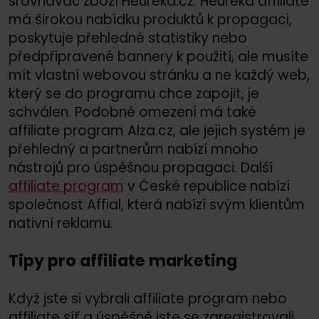
srovnávač zboží Heureka.cz. Heureka affiliate
má širokou nabídku produktů k propagaci,
poskytuje přehledné statistiky nebo
předpřipravené bannery k použití, ale musíte
mít vlastní webovou stránku a ne každý web,
který se do programu chce zapojit, je
schválen. Podobné omezení má také
affiliate program Alza.cz, ale jejich systém je
přehledný a partnerům nabízí mnoho
nástrojů pro úspěšnou propagaci. Další
affiliate program
v České republice nabízí
společnost Affial, která nabízí svým klientům
nativní reklamu.
Tipy pro affiliate marketing
Když jste si vybrali affiliate program nebo
affiliate síť a úspěšně jste se zaregistrovali,