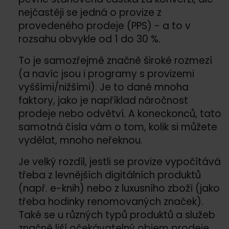
nejčastěji se jedná o provize z
provedeného prodeje (PPS) - a to v
rozsahu obvykle od 1 do 30 %.
To je samozřejmě značně široké rozmezí
(a navíc jsou i programy s provizemi
vyššími/
nižšími). Je to dané mnoha
faktory, jako je například náročnost
prodeje nebo odvětví. A koneckonců, tato
samotná čísla vám o tom, kolik si můžete
vydělat, mnoho neřeknou.
Je velký rozdíl, jestli se provize vypočítává
třeba z levnějších digitálních produktů
(např. e-knih) nebo z luxusního zboží (jako
třeba hodinky renomovaných značek).
Také se u různých typů produktů a služeb
značně liší očekávatelný objem prodeje.