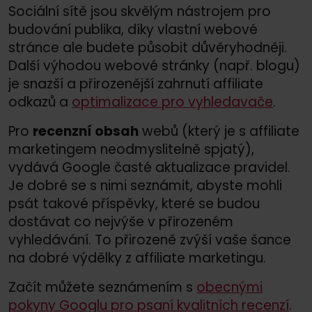
Sociální sítě jsou skvělým nástrojem pro
budování publika, díky vlastní webové
stránce ale budete působit důvěryhodněji.
Další výhodou webové stránky (např. blogu)
je snazší a přirozenější zahrnutí affiliate
odkazů a
optimalizace pro vyhledavače
.
Pro
recenzní obsah
webů (který je s affiliate
marketingem neodmyslitelně spjatý),
vydává Google časté aktualizace pravidel.
Je dobré se s nimi seznámit, abyste mohli
psát takové příspěvky, které se budou
dostávat co nejvýše v přirozeném
vyhledávání. To přirozeně zvýší vaše šance
na dobré výdělky z affiliate marketingu.
Začít můžete seznámením s
obecnými
pokyny Googlu pro psaní kvalitních recenzí
.