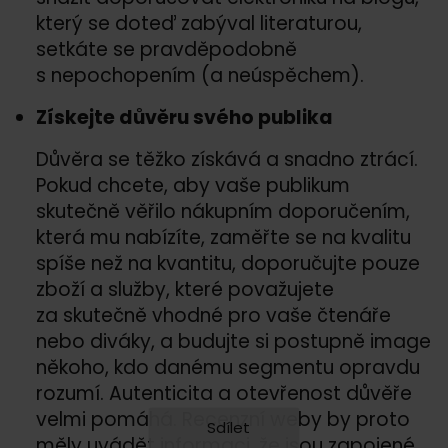
který se doteď zabýval literaturou,
setkáte se pravděpodobně
s nepochopením (a neúspěchem).
Získejte důvěru svého publika
Důvěra se těžko získává a snadno ztrácí.
Pokud chcete, aby vaše publikum
skutečně věřilo nákupním doporučením,
která mu nabízíte, zaměřte se na kvalitu
spíše než na kvantitu, doporučujte pouze
zboží a služby, které považujete
za skutečně vhodné pro vaše čtenáře
nebo diváky, a budujte si postupně image
někoho, kdo danému segmentu opravdu
rozumí. Autenticita a otevřenost důvěře
velmi pomáhá. Recenzní weby by proto
Sdílet
měly uvádět informaci, že jsou zapojené