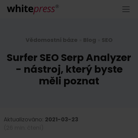
Vědomostní báze
»
Blog
»
SEO
Surfer SEO Serp Analyzer
- nástroj, který byste
měli poznat
Aktualizováno:
2021-03-23
(26 min. čtení)