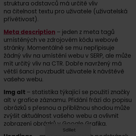
struktura odstavců má určitě vliv
na čitelnost textu pro uživatele (uživatelská
přívětivost).
Meta description
– jeden z meta tagů
umístěných ve zdrojovém kódu webové
stránky. Momentálně se mu nepřipisuje
žádný vliv na umístění webu v SERP, ale může
mít určitý vliv na CTR. Dobře navržený má
větší šanci povzbudit uživatele k návštěvě
vašeho webu.
Img alt
– statistika týkající se použití značky
alt v grafice záznamu. Přidání frází do popisu
obrázků s přesnou a přibližnou shodou může
zvýšit aktuálnost vašeho webu a ovlivnit
zobrazení obrázků v Google Grafika.
Sdílet