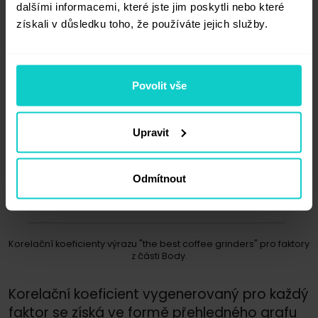
dalšími informacemi, které jste jim poskytli nebo které
získali v důsledku toho, že používáte jejich služby.
Povolit vše
Upravit
Odmítnout
Korelační koeficienty výrazu "the best coffee grinders" pro faktory
z části Body.
Korelační koeficient vygenerovaný pro každý
faktor se získá ve formě přehledného grafu