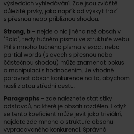
výsledcích vyhledávání. Zde jsou zvláště
důležité prvky, jako například výskyt frází
s přesnou nebo přibližnou shodou.
Strong, b
– nejde o nic jiného než obsah v
"Bold", tedy tučném písmu ve struktuře webu.
Příliš mnoho tučného písma v exact nebo
partial words (slovech s přesnou nebo
částečnou shodou) může znamenat pokus
o manipulaci s hodnocením. Je vhodné
porovnat obsah konkurence na to, abychom
našli zlatou střední cestu.
Paragraphs
– zde naleznete statistiky
odstavců, na které je obsah rozdělen. I když
se tento koeficient může jevit jako triviální,
najdete zde mnoho o struktuře obsahu
vypracovaného konkurencí. Správná