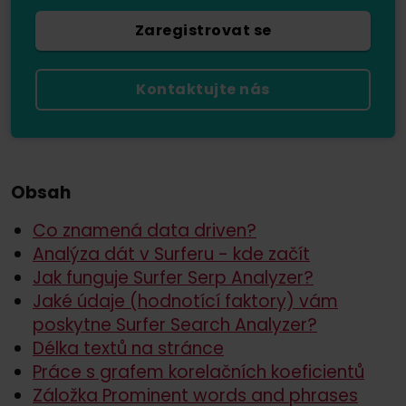
Zaregistrovat se
Kontaktujte nás
Obsah
Co znamená data driven?
Analýza dát v Surferu - kde začít
Jak funguje Surfer Serp Analyzer?
Jaké údaje (hodnotící faktory) vám
poskytne Surfer Search Analyzer?
Délka textů na stránce
Práce s grafem korelačních koeficientů
Záložka Prominent words and phrases