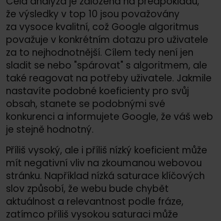
Celá analýza je založena na předpokladu,
že výsledky v top 10 jsou považovány
za vysoce kvalitní, což Google algoritmus
považuje v konkrétním dotazu pro uživatele
za to nejhodnotnější. Cílem tedy není jen
sladit se nebo "spárovat" s algoritmem, ale
také reagovat na potřeby uživatele. Jakmile
nastavíte podobné koeficienty pro svůj
obsah, stanete se podobnými své
konkurenci a informujete Google, že váš web
je stejně hodnotný.
Příliš vysoký, ale i příliš nízký koeficient může
mít negativní vliv na zkoumanou webovou
stránku. Například nízká saturace klíčových
slov způsobí, že webu bude chybět
aktuálnost a relevantnost podle fráze,
zatímco příliš vysokou saturaci může