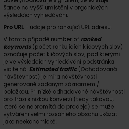
důvěryhodnosti je signálem, že existuje
šance na vyšší umístění v organických
výsledcích vyhledávání.
Pro URL
- údaje pro rankující URL adresu.
V tomto případě number of
ranked
keywords
(počet rankujících klíčových slov)
označuje počet klíčových slov, pod kterými
je ve výsledcích vyhledávání podstránka
viditelná.
Estimated traffic
(Odhadovaná
návštěvnost) je míra návštěvnosti
generované zadaným záznamem /
položkou. Při nízké odhadované návštěvnosti
pro frázi s nízkou konverzí (tedy takovou,
která se nepromítá do prodeje) se může
vytváření velmi rozsáhlého obsahu ukázat
jako neekonomické.