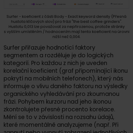
Surfer - koeficient z části Body - Exact keyword density (Přesná
hustota klíčových slov) pro frázi "the best coffee grinders
".
Hustotu 0,013 lze považovat za nepřirozenou, protože stránky
s vyšším umístěním /
hodnocením mají tento koeficient na úrovni
nižší než 0,004.
Surfer přiřazuje hodnotící faktory
segmentem a rozděluje je do logických
kategorií. Pro každou z nich je uveden
korelační koeficient (graf připomínající ikonu
pokrytí na mobilních telefonech), který nás
informuje o vlivu daného faktoru na výsledky
organického vyhledávání pro zkoumanou
frázi. Pohybem kurzoru nad jeho ikonou
zkontrolujete přesné procento korelace.
Mění se to v závislosti na rozsahu údajů,
které momentálně analyzujeme (např. Při
zapnutí nebo vypnutí zobrazení jednotlivých