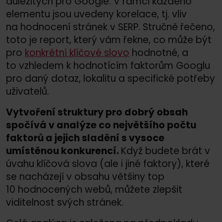
důležitých pro Google. V rámci každého
elementu jsou uvedeny korelace, tj. vliv
na hodnocení stránek v SERP. Stručně řečeno,
toto je report, který vám řekne, co může být
pro
konkrétní klíčové slovo
hodnotné, a
to vzhledem k hodnotícím faktorům Googlu
pro daný dotaz, lokalitu a specifické potřeby
uživatelů.
Vytvoření struktury pro dobrý obsah
spočívá v analýze co největšího počtu
faktorů a jejich sladění s vysoce
umístěnou konkurencí.
Když budete brát v
úvahu klíčová slova (ale i jiné faktory), které
se nacházejí v obsahu většiny top
10 hodnocených webů, můžete zlepšit
viditelnost svých stránek.