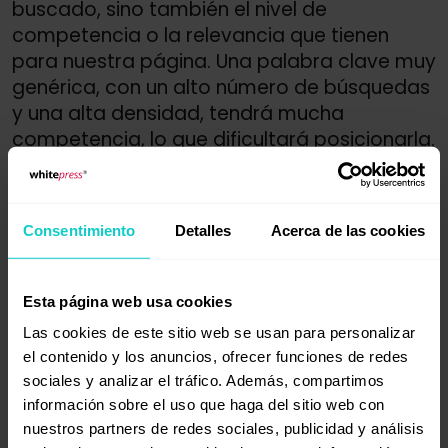
buscado, sino también el nivel de
competencia o la relevancia que tienen
para nuestra página. Una palabra clave muy
genérica, con un alto número de búsquedas
y una alta densidad, tendrá mucha
competencia, lo que dificultará posicionarla.
Además, tampoco se garantiza que las
visitas que llegan se ajusten al perfil objetivo
de usuario.
Consentimiento
Detalles
Acerca de las cookies
Aquí entra en juego la intención de
búsqueda detrás de las palabras clave
Esta página web usa cookies
seleccionadas. Algunas palabras clave
indican una intención informativa, es decir, el
Las cookies de este sitio web se usan para personalizar
el contenido y los anuncios, ofrecer funciones de redes
usuario busca información o explicaciones
sociales y analizar el tráfico. Además, compartimos
sobre productos, servicios o términos, pero
información sobre el uso que haga del sitio web con
sin un interés directo en comprar. Otras
nuestros partners de redes sociales, publicidad y análisis
palabras clave pueden indicar una intención