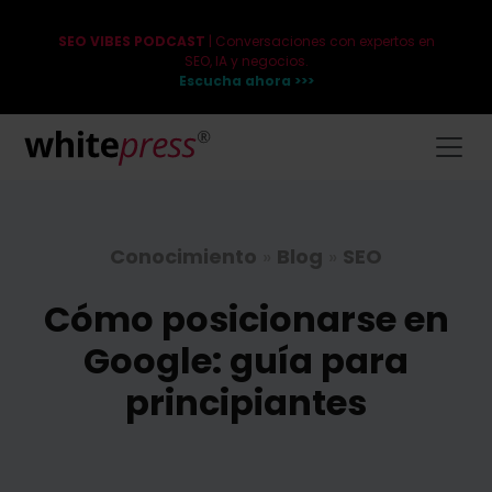
SEO VIBES PODCAST
| Conversaciones con expertos en
SEO, IA y negocios.
Escucha ahora >>>
Conocimiento
»
Blog
»
SEO
Cómo posicionarse en
Google: guía para
principiantes