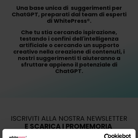
Una base unica di suggerimenti per
ChatGPT
, preparati dal team di esperti
di WhitePress®.
Che tu stia cercando ispirazione,
testando i confini dell'intelligenza
artificiale o cercando un supporto
creativo nella creazione di contenuti,
i
nostri suggerimenti ti aiuteranno a
sfruttare appieno il potenziale di
ChatGPT.
ISCRIVITI ALLA NOSTRA NEWSLETTER
E SCARICA I PROMEMORIA
GRATUITAMENTE