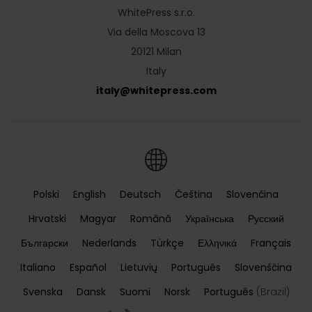
WhitePress s.r.o.
Via della Moscova 13
20121 Milan
Italy
italy
@
whitepress
.
com
Polski
English
Deutsch
Čeština
Slovenčina
Hrvatski
Magyar
Română
Українська
Русский
Български
Nederlands
Türkçe
Ελληνικά
Français
Italiano
Español
Lietuvių
Português
Slovenščina
Svenska
Dansk
Suomi
Norsk
Português
(Brazil)