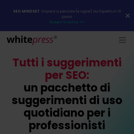
SEO MINDSET
: Impara a pensare (e agire!) da Esperto in 10
passi
Scopri il corso >>>
Tutti i suggerimenti
per SEO:
un pacchetto di
suggerimenti di uso
quotidiano per i
professionisti