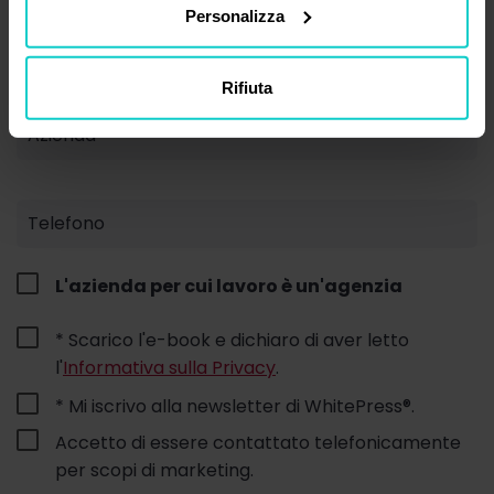
Personalizza
Cognome*
Rifiuta
Azienda
Telefono
L'azienda per cui lavoro è un'agenzia
* Scarico l'e-book e dichiaro di aver letto
l'
Informativa sulla Privacy
.
* Mi iscrivo alla newsletter di WhitePress®.
Accetto di essere contattato telefonicamente
per scopi di marketing.