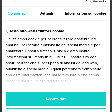
Iscrivendoti alla nostra newsletter,
Consenso
Dettagli
Informazioni sui cookie
riceverai aggiornamenti sugli ultimi
articoli. Inviamo solo contenuti di
valore. Chiunque può annullare
Questo sito web utilizza i cookie
Utilizziamo i cookie per personalizzare contenuti ed
l'iscrizione alla newsletter della
annunci, per fornire funzionalità dei social media e per
Knowledge Base di WhitePress® in
analizzare il nostro traffico. Condividiamo inoltre
qualsiasi momento.
informazioni sul modo in cui utilizzi il nostro sito con i
nostri partner che si occupano di analisi dei dati web,
pubblicità e social media, i quali potrebbero combinarle
con altre informazioni che hai fornito loro o che hanno
raccolto dal tuo utilizzo dei loro servizi.
Indirizzo e-mail*
Accetta tutti
Nome*