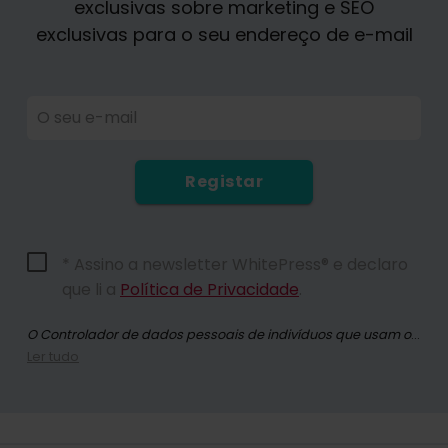
exclusivas sobre marketing e SEO
exclusivas para o seu endereço de e-mail
O seu e-mail
Registar
* Assino a newsletter WhitePress® e declaro
que li a
Política de Privacidade
.
O Controlador de dados pessoais de indivíduos que usam o site whitepress.com e todas as suas subpáginas (doravante: o Serviço) na aceção do Regulamento (UE) 2016/679 do Parlamento Europeu e do Conselho, de 27 de abril de 2016, sobre a proteção das pessoas singulares no que diz respeito ao tratamento de dados pessoais e à livre circulação desses dados, e que revoga a Diretiva 95/46/CE (doravante RGPD) é coletivamente "WhitePress" Spółka z ograniczoną odpowiedzialnością com sede em Bielsko-Biała, em ul. Legionów 26/28, inscrita no Registo dos Empresários do Registo dos Tribunais Nacionais, mantido pelo Tribunal Distrital de Bielsko-Biała, 8ª Divisão Económica do Registo dos Tribunais Nacionais, com o número KRS: 0000651339, NIP: 9372667797, REGON: 243400145 e as outras empresas do Grupo
Ler tudo
Ao inscrever-se para a newsletter, você concorda em receber informações comerciais por meio de comunicação eletrónica, especialmente e-mail, sobre marketing direto de serviços e produtos oferecidos pela WhitePress sp. z o.o. e pelos seus parceiros comerciais de confiança interessados em comercializar os seus próprios produtos ou serviços. A base legal para o processamento dos seus dados pessoais é dada por consentimento (Art. 6 (1) (a) GDPR). Ao enviar o formulário, o utilizador declara ter lido a
A qualquer momento, você tem o direito de retirar o seu consentimento para o processamento dos seus dados pessoais para fins de marketing. Para obter mais informações sobre o processamento e base legal para o processamento dos seus dados pessoais pela WhitePress sp. z o.o., incluindo os seus direitos, você pode encontrar na nossa