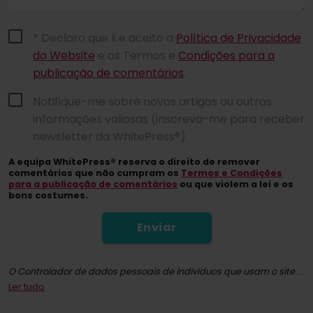
* Declaro que li e aceito a
Política de Privacidade
do Website
e os Termos e
Condições para a
publicação de comentários
.
Notifique-me sobre novos artigos ou outras
informações valiosas (inscreva-me para receber
newsletter da WhitePress®)
A equipa WhitePress® reserva o direito de remover
comentários que não cumpram os
Termos e Condições
para a publicação de comentários
ou que violem a lei e os
bons costumes.
Enviar
O Controlador de dados pessoais de indivíduos que usam o site whitepress.com e todas as suas subpáginas (doravante: o Serviço) na aceção do Regulamento (UE) 2016/679 do Parlamento Europeu e do Conselho, de 27 de abril de 2016, sobre a proteção das pessoas singulares no que diz respeito ao tratamento de dados pessoais e à livre circulação desses dados, e que revoga a Diretiva 95/46/CE (doravante RGPD) é coletivamente "WhitePress" Spółka z ograniczoną odpowiedzialnością com sede em Bielsko-Biała, em ul. Legionów 26/28, inscrita no Registo dos Empresários do Registo dos Tribunais Nacionais, mantido pelo Tribunal Distrital de Bielsko-Biała, 8ª Divisão Económica do Registo dos Tribunais Nacionais, com o número KRS: 0000651339, NIP: 9372667797, REGON: 243400145 e as outras empresas do Grupo
Ler tudo
Ao inscrever-se para a newsletter, você concorda em receber informações comerciais por meio de comunicação eletrónica, especialmente e-mail, sobre marketing direto de serviços e produtos oferecidos pela WhitePress sp. z o.o. e pelos seus parceiros comerciais de confiança interessados em comercializar os seus próprios produtos ou serviços. A base legal para o processamento dos seus dados pessoais é dada por consentimento (Art. 6 (1) (a) GDPR).