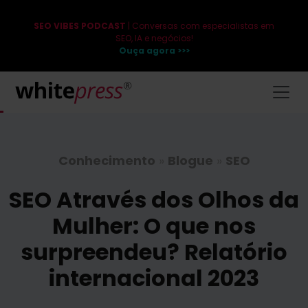
SEO VIBES PODCAST
| Conversas com especialistas em
SEO, IA e negócios!
Ouça agora >>>
Conhecimento
»
Blogue
»
SEO
SEO Através dos Olhos da
Mulher: O que nos
surpreendeu? Relatório
internacional 2023