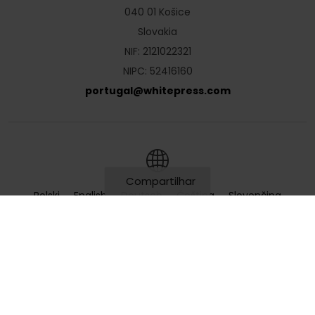
040 01 Košice
Slovakia
NIF: 2121022321
NIPC: 52416160
portugal
@
whitepress
.
com
Compartilhar
Polski
English
Deutsch
Čeština
Slovenčina
0
Hrvatski
Magyar
Română
Українська
Русский
Български
Nederlands
Türkçe
Ελληνικά
Français
Italiano
Español
Lietuvių
Português
Slovenščina
Svenska
Dansk
Suomi
Norsk
Português
(Brazil)