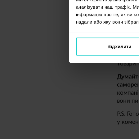
аналізувати наш трафік. М
з інших
інформацію про те, як ви к
коментар
надали або яку вони зібрал
ви прац
викорис
зрозумі
Відхилити
корисну
правиль
товари 
Думайте
саморек
компанія
вони пиш
P.S. Го
у комен