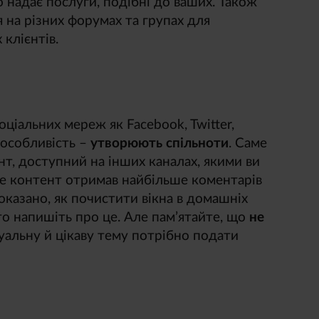
о надає послуги, подібні до ваших. Також
я на різних форумах та групах для
клієнтів.
оціальних мереж як Facebook, Twitter,
у особливість –
утворюють спільноти
. Саме
нт, доступний на інших каналах, якими ви
аме контент отримав найбільше коментарів
показано, як почистити вікна в домашніх
то напишіть про це. Але пам’ятайте, що
не
уальну й цікаву тему потрібно подати