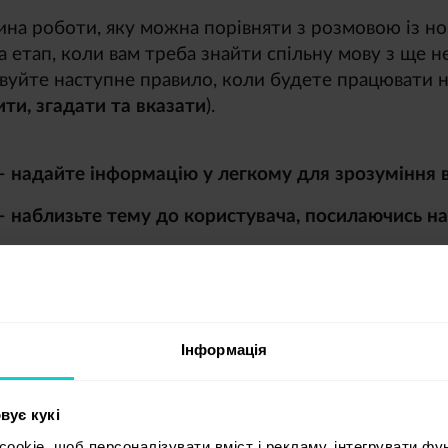
ина роботи, яку можна порівняти з розмовою із но
а етап, коли вам треба знайти спільну мову з ще
вуйте наступне правило, коли будете працювати 
ти, згадати та вказати
).
– надайте інформацію у легкому для зрозуміння в
– наблизьте тему до користувача, посилаючись на 
– перевірте текст з точки зору легкості його роз
нньому етапі видаліть ті частини тексту, які не не
 лише приємним, але й інформативним.
Інформація
що писати?
вує кукі
було сказано раніше, блог має демонструвати екс
okie, щоб персоналізувати вміст і рекламу, інтегрувати фу