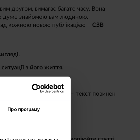
вим другом, вимагає багато часу. Вона
 не дуже знайомою вам людиною.
над кожною новою публікацією –
СЗВ
игляді.
ситуації з його життя.
уміння.
суть у собі ніякого смислу – текст повинен
Про програму
пертність, тому
ніколи не копіюйте статті
нкції соціальних мереж та