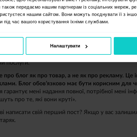
и також передаємо нашим партнерам із соціальних мереж, ре
 сайтів
. Якщо ж тема дуже поширена, то додайте д
ористуєтеся нашим сайтом. Вони можуть поєднувати її з іншо
 чи ваша оцінка. Блог – це чудове місце для залуче
и під час вашого користування їхніми службами.
юєте. Якщо ви продаєте спеціалізоване обладнання, 
товувати. Пам’ятайте, що будь-яка інформація про
ла для інших, тому враховуйте це, коли будете пи
Налаштувати
 для читачів інформацію. Наприклад, якщо ви прод
ного догляду за зубами не будуть зайвими. Також 
чи послуги.
 про блог як про товар, а не як про рекламу.
Це 
лами. Блог обов’язково має бути корисним для ч
 гарантує мені надання повної, потрібної мені інфор
уть про те, які вони круті».
тові написати свій перший пост? Якщо у вас залиши
тарях.