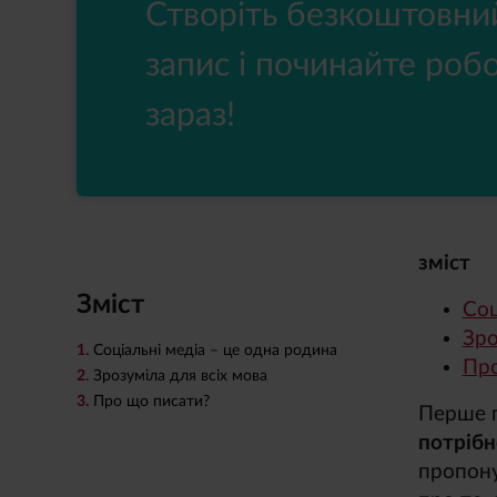
Створіть безкоштовни
запис і починайте роб
зараз!
зміст
Зміст
Соц
Зро
1.
Соціальні медіа – це одна родина
Про
2.
Зрозуміла для всіх мова
3.
Про що писати?
Перше п
потрібн
пропону