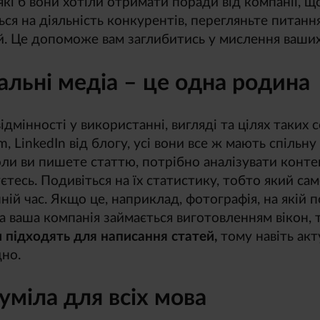
 які б вони хотіли отримати поради від компанії, щ
ься на діяльність конкурентів, перегляньте питанн
й. Це допоможе вам заглибитись у мислення ваших 
альні медіа – це одна родина
дмінності у використанні, вигляді та цілях таких с
m, LinkedIn від блогу, усі вони все ж мають спільн
оли ви пишете статтю, потрібно аналізувати конте
єтесь. Подивіться на їх статистику, тобто який с
нній час. Якщо це, наприклад, фотографія, на якій 
 а ваша компанія займається виготовленням вікон, 
и підходять для написання статей,
тому навіть акт
дно.
уміла для всіх мова