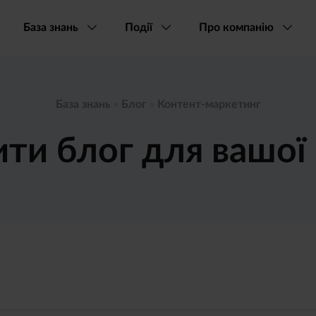
База знань
Події
Про компанію
База знань
»
Блог
»
Контент-маркетинг
ити блог для вашої 