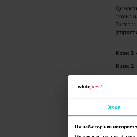
Ця част
схожа н
Застосо
(
спрости
Крок 1 
Крок 2 
Крок 3 
На оста
бути не
Згода
Про 
Ця веб-сторінка використо
Як вже 
Ми використовуємо файли co