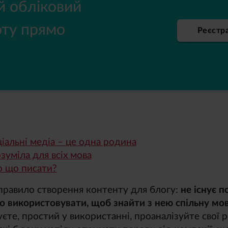
й обліковий
оту прямо
Реєстр
іальні медіа – це одна родина
зуміла для всіх мова
 що писати?
равило створення контенту для блогу:
не існує по
о використовувати, щоб знайти з нею спільну мов
єте, простий у використанні, проаналізуйте свої р