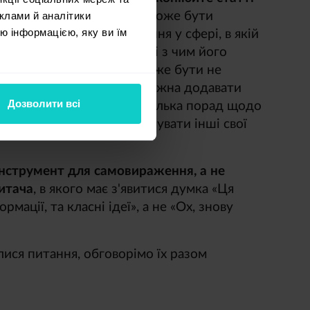
клами й аналітики
о неї щось від себе: це може бути
ю інформацією, яку ви їм
ння клієнтів та їх навчання у сфері, в якій
то покажіть у блозі, як і з чим його
 ваш товар чи послугу може бути не
сати статтю. До тексту можна додавати
Дозволити всі
аєте зубні щітки, то декілька порад щодо
у блозі можна прорекламувати інші свої
інструмент для самовираження, а не
итача
, в якого має з'явитися думка «Ця
мації, та класні ідеї», а не «Ох, знову
лися питання, обговорімо їх разом