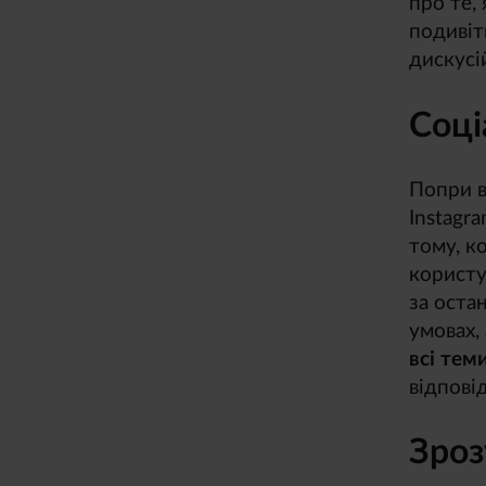
про те,
подивіт
дискусі
Соці
Попри ві
Instagra
тому, к
користу
за оста
умовах,
всі тем
відпові
Зроз