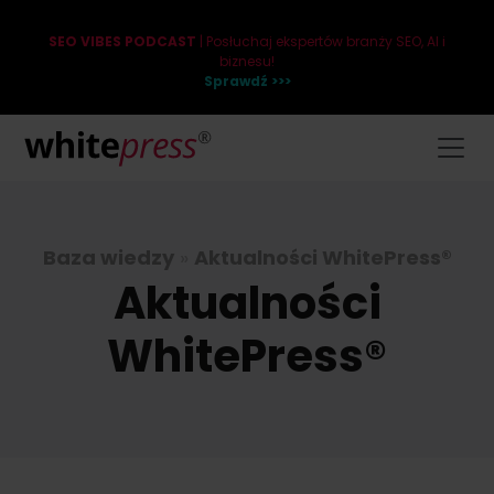
SEO VIBES PODCAST
| Posłuchaj ekspertów branży SEO, AI i
biznesu!
Sprawdź >>>
Baza wiedzy
»
Aktualności WhitePress®
Aktualności
WhitePress®