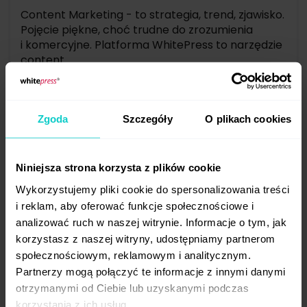
Content Marketing - to strategia, trend, zjawisko.
Pojęcie piękne, choć trudne do zrozumienia
i komercyjne. Platforma WhitePress to narzędzie
content ...
2014-04-20
Zgoda
Szczegóły
O plikach cookies
Niniejsza strona korzysta z plików cookie
Wykorzystujemy pliki cookie do spersonalizowania treści
i reklam, aby oferować funkcje społecznościowe i
analizować ruch w naszej witrynie. Informacje o tym, jak
korzystasz z naszej witryny, udostępniamy partnerom
społecznościowym, reklamowym i analitycznym.
Partnerzy mogą połączyć te informacje z innymi danymi
WhitePress fundatorem nagrody
otrzymanymi od Ciebie lub uzyskanymi podczas
na szkoleniu SEO
korzystania z ich usług.