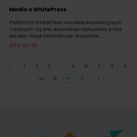
Media o WhitePress
Platforma WhitePress ma wiele innowacyjnych
rozwiązań. Są one doceniane i opisywane przez
serwisy i blogi internetowe. Wszystkie ...
2014-03-25
1
2
3
...
9
10
11
12
13
14
15
16
17