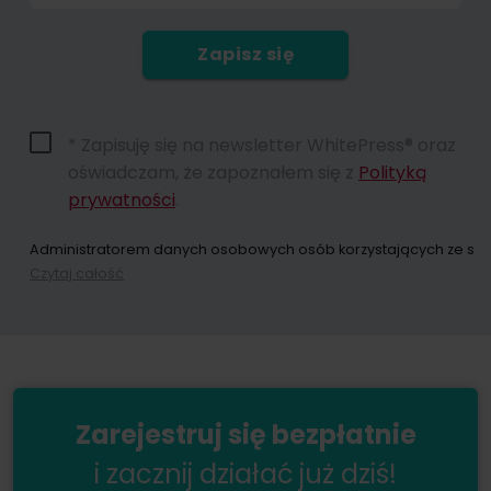
Zapisz się
* Zapisuję się na newsletter WhitePress® oraz
oświadczam, że zapoznałem się z
Polityką
prywatności
.
Administratorem danych osobowych osób korzystających ze strony
Czytaj całość
Dokonując zapisu na newsletter wyrażacie Państwo zgodę na przes
W każdym momencie przysługuje Państwu możliwość wycofania zgo
Zarejestruj się bezpłatnie
i zacznij działać już dziś!