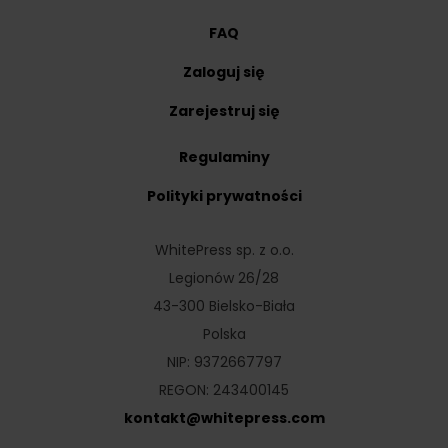
FAQ
Zaloguj się
Zarejestruj się
Regulaminy
Polityki prywatności
WhitePress sp. z o.o.
Legionów 26/28
43-300 Bielsko-Biała
Polska
NIP: 9372667797
REGON: 243400145
kontakt
@
whitepress
.
com