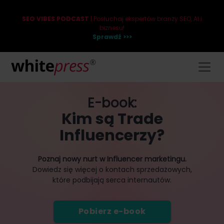
SEO VIBES PODCAST
| Posłuchaj ekspertów branży SEO, AI i
biznesu!
Sprawdź >>>
E-book:
Kim są Trade
Influencerzy?
Poznaj nowy nurt w Influencer marketingu.
Dowiedz się więcej o kontach sprzedażowych,
które podbijają serca internautów.
Pobierz e-book