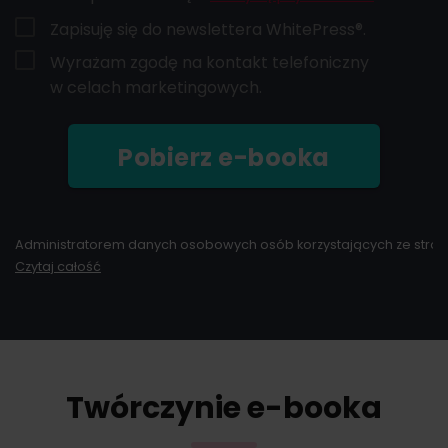
Zapisuję się do newslettera WhitePress®.
Wyrażam zgodę na kontakt telefoniczny
w celach marketingowych.
Pobierz e-booka
Administratorem danych osobowych osób korzystających ze strony i
Czytaj całość
Podanie danych osobowych w zakresie adresu e-mail oraz imienia i
Przesyłając formularz w celu pobrania e-booka możecie Państwo d
W każdym momencie przysługuje Państwu możliwość wycofania zgody
Twórczynie e-booka