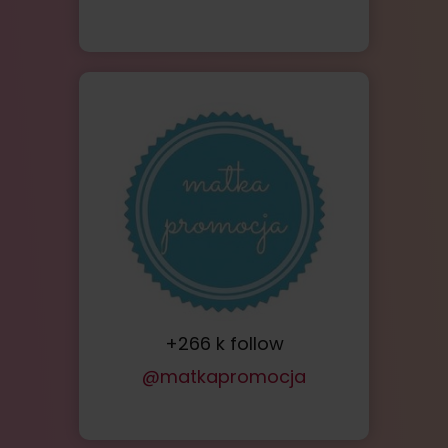
+266 k follow
@matkapromocja