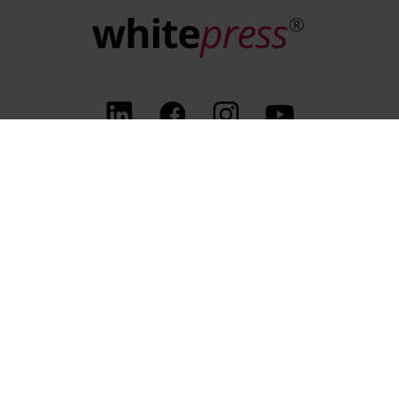
FAQ
Zaloguj się
Zarejestruj się
Regulaminy
Polityki prywatności
WhitePress sp. z o.o.
Legionów 26/28