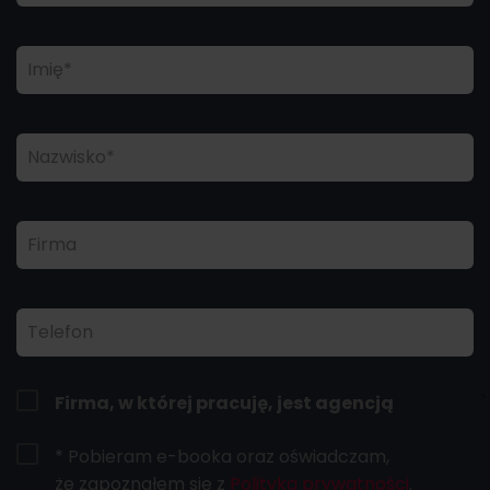
Imię*
Nazwisko*
Firma
Telefon
`
Firma, w której pracuję, jest agencją
* Pobieram e-booka oraz oświadczam,
że zapoznałem się z
Polityką prywatności
.