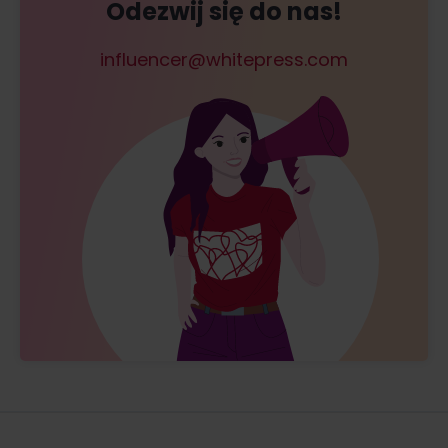
Odezwij się do nas!
influencer
@
whitepress
.
com