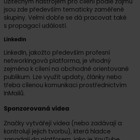
Užitečným nástrojem pro cílení podle zájmů
jsou zde především tematicky zaměřené
skupiny. Velmi dobře se dá pracovat také
s propagací událostí.
LinkedIn
LinkedIn, jakožto především profesní
networkingová platforma, je vhodný
zejména k cílení na obchodně orientované
publikum. Lze využít updaty, články nebo
třeba cílenou komunikaci prostřednictvím
InMailů.
Sponzorovaná videa
Značky vytvářejí videa (nebo zadávají a
kontrolují jejich tvorbu), která hladce
zapadají do platforem, jako je YouTube,