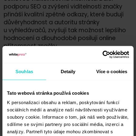
podporu SEO a zvýšení viditelnosti značky
přináší kvalitní zpětné odkazy, které budují
důvěryhodnost a autoritu stránky
u vyhledávačů, zvyšují tak možnost lepšího
hodnocení a dlouhodobě posilují online
přítomnost značky.
Odolnost vůči blokování reklam
Souhlas
Detaily
Více o cookies
Vzhledem k tomu, že je sponzorovaný obsah
obvykle integrován přímo do obsahu
platformy, je méně náchylný k blokování
Tato webová stránka používá cookies
reklam ve srovnání s tradičními grafickými
K personalizaci obsahu a reklam, poskytování funkcí
reklamami. Díky tomu se obsah dostane
sociálních médií a analýze naší návštěvnosti využíváme
k širšímu publiku.
soubory cookie. Informace o tom, jak náš web používáte,
sdílíme se svými partnery pro sociální média, inzerci a
Vydavatelům pak kvalitní sponzorovaný
analýzy. Partneři tyto údaje mohou zkombinovat s
obsah přináší
především možnosti výdělku,