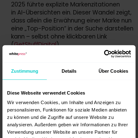
2025 führte explizite Markenzitationen
in AI-Übersichten ein. Dieser Wandel zeigt,
dass allein die Erwähnung einer Marke nun
eine „Top-Position“ in der Suche darstellen
kann – selbst ohne klickbaren Link
(
GetStuffDigital
).
Warum sind Brand Mentions für SEO
wichtig?
Zustimmung
Details
Über Cookies
SEO ist heute umfassender denn je. Es geht
Diese Webseite verwendet Cookies
nicht mehr nur um einzelne Signale
wie Backlinks, sondern um das größere
Wir verwenden Cookies, um Inhalte und Anzeigen zu
Gesamtbild der Online-Reputation einer
personalisieren, Funktionen für soziale Medien anbieten
zu können und die Zugriffe auf unsere Website zu
Marke. So tragen
Brand Mentions
direkt
analysieren. Außerdem geben wir Informationen zu Ihrer
zu deinen SEO-Maßnahmen bei:
Verwendung unserer Website an unsere Partner für