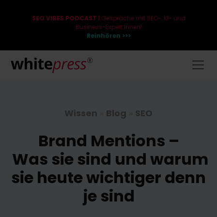
SEO VIBES PODCAST
| Gespräche mit SEO-, KI- und
Business-Expert:innen!
Reinhören >>>
Wissen
»
Blog
»
SEO
Brand Mentions –
Was sie sind und warum
sie heute wichtiger denn
je sind