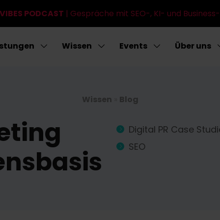
 VIBES PODCAST
| Gespräche mit SEO-, KI- und Business-
istungen
Wissen
Events
Über uns
Wissen
»
Blog
eting
Digital PR Case Stud
SEO
ensbasis