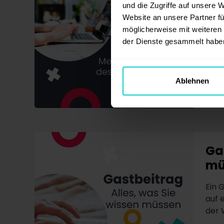
und die Zugriffe auf unsere 
SEO
Website an unsere Partner fü
de
möglicherweise mit weiteren
der Dienste gesammelt habe
Mit 
für 
Such
Ablehnen
Gas
mü
Ein G
auf 
der W