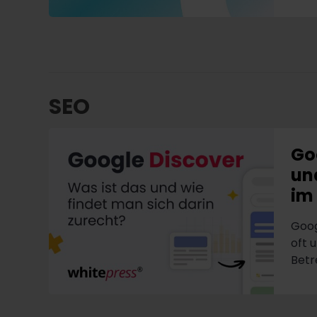
SEO
Go
un
im
Goog
oft 
Betr