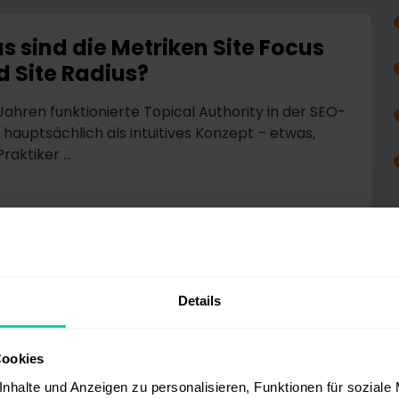
s sind die Metriken Site Focus
d Site Radius?
 Jahren funktionierte Topical Authority in der SEO-
 hauptsächlich als intuitives Konzept – etwas,
raktiker ...
Details
Cookies
nhalte und Anzeigen zu personalisieren, Funktionen für soziale