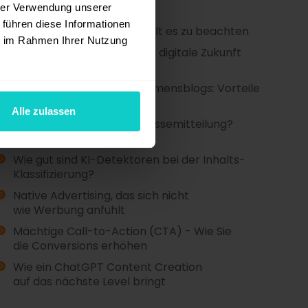
hrer Verwendung unserer
 führen diese Informationen
Copywriter werden: Das gilt es zu beachten
ie im Rahmen Ihrer Nutzung
AI Marketing Tools - Ist die digitale Zukunft
heute schon hier?
Einrichten eines Unternehmensblogs: Vorteile
und bewährte Verfahren
Alle zulassen
Wie schreiben Sie eine Pressemitteilung?
Aufbau und Beispiele
Wie gut sind KI-Detektoren bei der Inhalts-
Klassifizierung?
Native Advertising, das sich nicht
wie Werbung anfühlt
Mächtige Call-to-Action (CTA) - Wie Sie
die Conversions erhöhen
Wie ein ChatGPT Content Creation
auf das nächste Level bringt