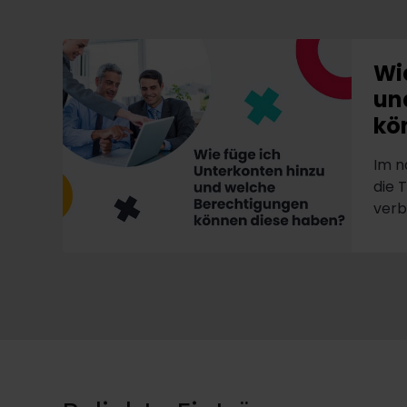
Wi
un
kö
Im n
die 
verb