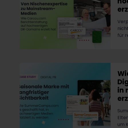
ho
erz
Verp
nich
für 
Wi
Di
in
erz
Summ
Elte
um K