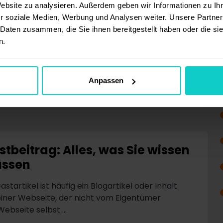
Website zu analysieren. Außerdem geben wir Informationen zu I
 Texte: Meistern Sie die Kunst
r soziale Medien, Werbung und Analysen weiter. Unsere Partner
s Online-Schreibens
 Daten zusammen, die Sie ihnen bereitgestellt haben oder die s
n.
guten SEO Texten machen Sie Ihre Webseite fit
eine gute Platzierung in den Google-
ergebnissen. In diesem Art...
Anpassen
tbeitrag: Alles, was Sie wissen
ssen
astartikel ist häufig ein Blogartikel oder Inhalt
einer Webseite, der nicht vom Eigentümer
ebseite selbst ...