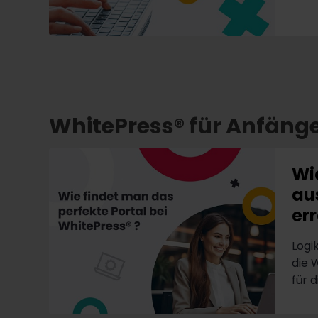
WhitePress® für Anfäng
Wi
au
er
Logi
die 
für d