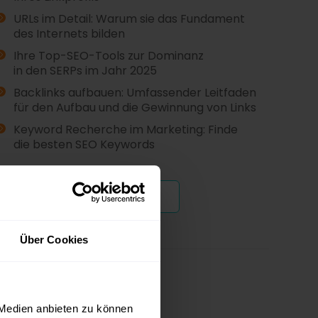
URLs im Detail: Warum sie das Fundament
des Internets bilden
Ihre Top-SEO-Tools zur Dominanz
in den SERPs im Jahr 2025
Backlinks aufbauen: Umfassender Leitfaden
für den Aufbau und die Gewinnung von Links
Keyword Recherche im Marketing: Finde
die besten SEO Keywords
Weitere anzeigen
Über Cookies
 Medien anbieten zu können
Mehr lesen