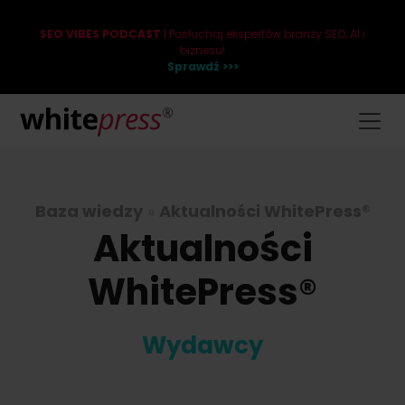
SEO VIBES PODCAST
| Posłuchaj ekspertów branży SEO, AI i
biznesu!
Sprawdź >>>
Baza wiedzy
»
Aktualności WhitePress®
Aktualności
WhitePress®
Wydawcy