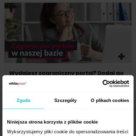
Wydajesz zagraniczny portal? Dodaj go
do naszej bazy!
W maju 2019 roku rozpoczęliśmy intensywny
rozwój na rynkach zagranicznych. Pierwsze biura
Zgoda
Szczegóły
O plikach cookies
zostały otwarte na terenie Czech, Słowacji, ...
Niniejsza strona korzysta z plików cookie
Wydawcy
Rynki zagraniczne
Wykorzystujemy pliki cookie do spersonalizowania treści
2019-08-30