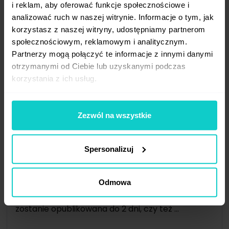
i reklam, aby oferować funkcje społecznościowe i
analizować ruch w naszej witrynie. Informacje o tym, jak
korzystasz z naszej witryny, udostępniamy partnerom
społecznościowym, reklamowym i analitycznym.
Partnerzy mogą połączyć te informacje z innymi danymi
otrzymanymi od Ciebie lub uzyskanymi podczas
korzystania z ich usług.
Zezwól na wszystkie
Urlopy wydawców - nowa
Spersonalizuj
funkcjonalność w WhitePress®
WhitePress wprowadza innowacyjną
Odmowa
funkcjonalność – urlopy wydawców.
Reklamodawca od razu wie, czy jego publikacja
zostanie opublikowana do 2 dni, czy też ...