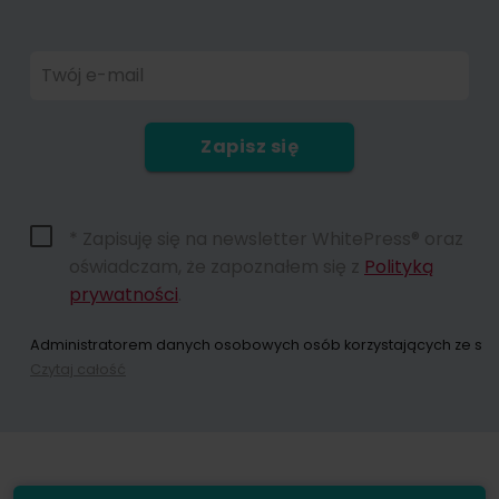
Twój e-mail
Zapisz się
* Zapisuję się na newsletter WhitePress® oraz
oświadczam, że zapoznałem się z
Polityką
prywatności
.
Administratorem danych osobowych osób korzystających ze strony
Czytaj całość
Dokonując zapisu na newsletter wyrażacie Państwo zgodę na przes
W każdym momencie przysługuje Państwu możliwość wycofania zgo