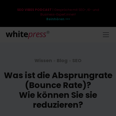
SEO VIBES PODCAST
| Gespräche mit SEO-, KI- und
Business-Expert:innen!
Reinhören >>>
Wissen
»
Blog
»
SEO
Was ist die Absprungrate
(Bounce Rate)?
Wie können Sie sie
reduzieren?