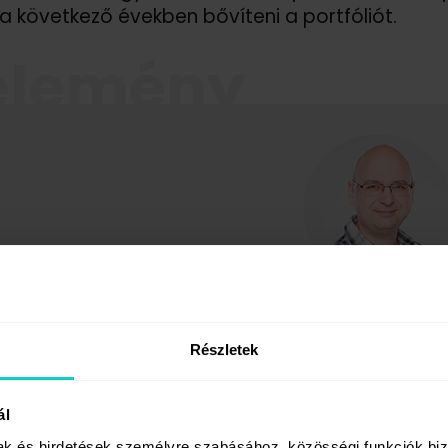
a következő években bővíteni a portfóliót.
élemény
Geiger Tamás
COO,
JabJab ügynöks
Részletek
nnyire kell már az ügynökség i
ál
brand-et?
mak és hirdetések személyre szabásához, közösségi funkciók biz