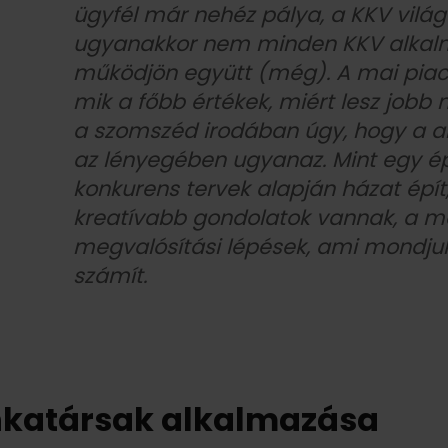
ügyfél már nehéz pálya, a KKV világ 
ugyanakkor nem minden KKV alkalm
működjön együtt (még). A mai piacon
mik a főbb értékek, miért lesz jobb 
a szomszéd irodában úgy, hogy a al
az lényegében ugyanaz. Mint egy ép
konkurens tervek alapján házat épít
kreatívabb gondolatok vannak, a 
megvalósítási lépések, ami mondju
számít.
katársak alkalmazása