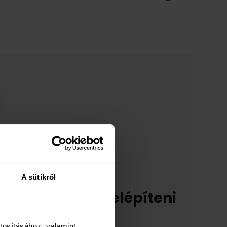
ég
A sütikről
ndulása előtt felépíteni
tosításához, valamint