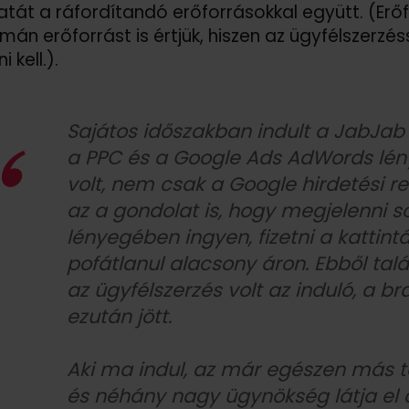
tát a ráfordítandó erőforrásokkal együtt. (Erőf
mán erőforrást is értjük, hiszen az ügyfélszerzés
 kell.).
Sajátos időszakban indult a JabJab
a PPC és a Google Ads AdWords lény
volt, nem csak a Google hirdetési 
az a gondolat is, hogy megjelenni 
lényegében ingyen, fizetni a kattintá
pofátlanul alacsony áron. Ebből tal
az ügyfélszerzés volt az induló, a 
ezután jött.
Aki ma indul, az már egészen más te
és néhány nagy ügynökség látja el 