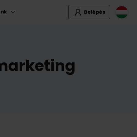
unk
Belépés
 marketing