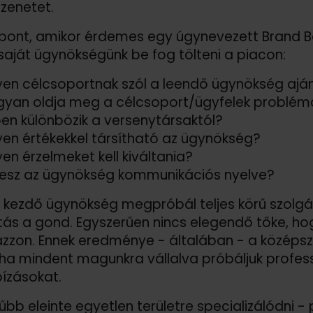
zenetet.
 pont, amikor érdemes egy úgynevezett Brand Bo
saját ügynökségünk be fog tölteni a piacon:
yen célcsoportnak szól a leendő ügynökség ajá
yan oldja meg a célcsoport/
ügyfelek problém
en különbözik a versenytársaktól?
yen értékekkel társítható az ügynökség?
yen érzelmeket kell kiváltania?
lesz az ügynökség kommunikációs nyelve?
kezdő ügynökség megpróbál teljes körű szolgált
ditás a gond. Egyszerűen nincs elegendő tőke, h
zzon. Ennek eredménye - általában - a középsze
 ha mindent magunkra vállalva próbáljuk professzi
ízásokat.
űbb eleinte egyetlen területre specializálódni -