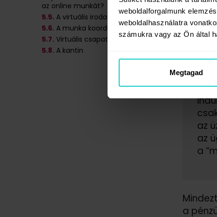
az online munkát?
weboldalforgalmunk elemzésé
Ha m
5
.5.
A virtuális iroda
weboldalhasználatra vonatko
5
.6.
A munka koordinálása
az é
számukra vagy az Ön által ha
5
.7.
Virtuális csapatépítő találkozók
embe
5
.8.
A kantin
érté
és k
Megtagad
építj
Indu
csak
az ü
az ü
a “m
Mindezt
a pénzü