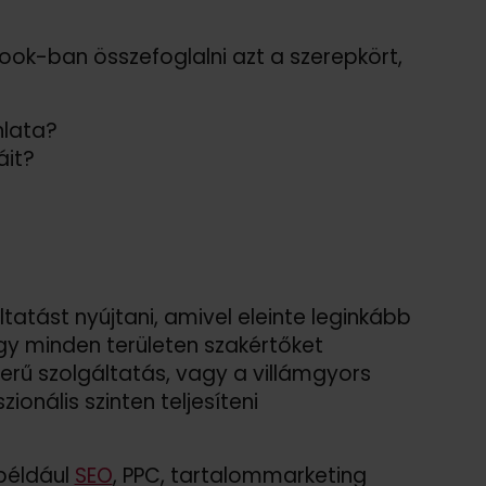
ok-ban összefoglalni azt a szerepkört,
nlata?
áit?
atást nyújtani, amivel eleinte leginkább
ogy minden területen szakértőket
rű szolgáltatás, vagy a villámgyors
onális szinten teljesíteni
 például
SEO
, PPC, tartalommarketing