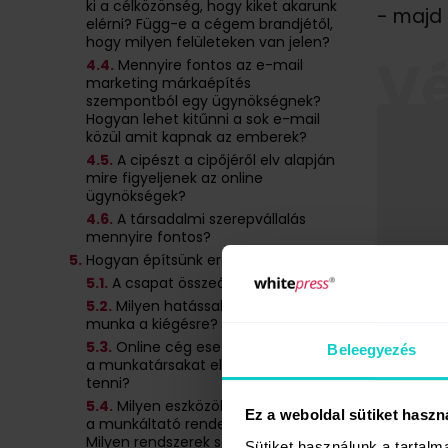
ki a célközönség, hogy kiket akarunk
- majd 
elérni? Függ-e a cégem brandjétől,
hogy milyen felületeken van jelen?
V
4
.4.
Mennyire fontos az e-mail
marketing márkaépítés
szempontból egy ügynökségnek?
Hogyan lehet kitűnni a sok e-mail
közül amit kapnak az emberek?
4
.5.
A cipészt a cipőjéről elv alapján
mire figyeljenek az online
ügynökségek?
4
.6.
A társadalmi szerepvállalás
mennyire fontos?
5.
Hogyan építsünk erős csapatot?
5
.1.
A csapat összeállítása
5
.2.
Milyen hatással van a remote
munka a kiégésre?
5
.3.
Online cég esetén hogyan lehet
Beleegyezés
a munkatársakat elkötelezni, lojálissá
Me
tenni?
5
.4.
Milyen eszközök állnak
Ez a weboldal sütiket haszn
a 
a munkáltató rendelkezésére?
Milyen rendszerek segíthetik
Sütiket használunk a tartal