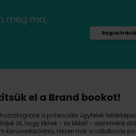
en még ma,
Regisztráci
ítsük el a Brand bookot!
 hozzáfognánk a potenciális ügyfelek feltérképez
ljuk át, hogy kiknek - és kikkel! - szeretnénk dolg
 körvonalazódnia, hiszen már a vállalkozás poz