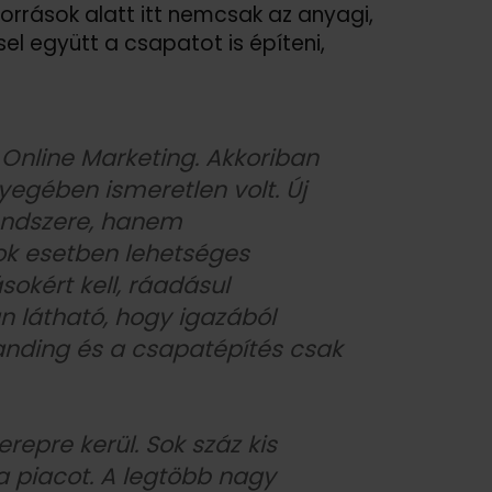
orrások alatt itt nemcsak az anyagi,
sel együtt a csapatot is építeni,
 Online Marketing. Akkoriban
egében ismeretlen volt. Új
rendszere, hanem
sok esetben lehetséges
sokért kell, ráadásul
án látható, hogy igazából
branding és a csapatépítés csak
repre kerül. Sok száz kis
a piacot. A legtöbb nagy