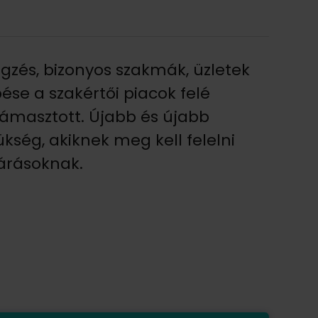
zés, bizonyos szakmák, üzletek
pése a szakértői piacok felé
 támasztott. Újabb és újabb
kség, akiknek meg kell felelni
várásoknak.