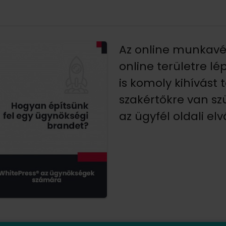
Az online munkavég
online területre lé
is komoly kihívást
szakértőkre van szü
az ügyfél oldali el