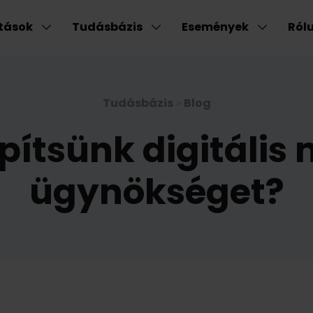
atások
Tudásbázis
Események
Ról
Tudásbázis
»
Blog
ítsünk digitális
ügynökséget?