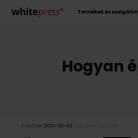
Termékek és szolgált
Hogyan ép
Frissítve:
2021-10-08
(20 perc olvasás)