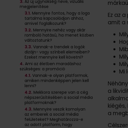
3.
Az új ügynökség neve, vizuális
márkaü
megjelenítése
3
.1.
Mennyire fontos, hogy a logo
Ez az a
tartalma kapcsolódjon ahhoz,
amit a 
amivel foglalkozunk?
3
.2.
Mennyire nehéz vagy akár
Mil
romboló hatású, ha menet közben
változtatunk?
Hog
3
.3.
Vannak-e trendek a logók
Mib
dizájn- vagy színbeli elemeiben?
Mil
Ezeket mennyire kell követni?
Mil
4.
Ami az életben maradáshoz
szükséges: a promóció
Mi 
4
.1.
Vannak-e olyan platformok,
amiken mindenképpen jelen kell
Néhány 
lenni?
a likvi
4
.2.
Mekkora szerepe van a cég
népszerűsítésében a social média
alkalma
platformoknak?
kiégés,
4
.3.
Mennyire veszik komolyan
a megb
az emberek a social média
felületeket? Meghatározza-e
Célszer
az adott platform, hogy