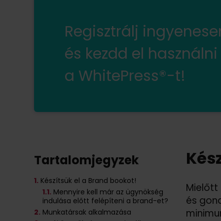
Regisztrálj ingyenes
és kezdd el használni
a WhitePress®-t!
Kész
Tartalomjegyzek
1.
Készítsük el a Brand bookot!
Mielőtt
1
.1.
Mennyire kell már az ügynökség
és gondo
indulása előtt felépíteni a brand-et?
minimum
2.
Munkatársak alkalmazása