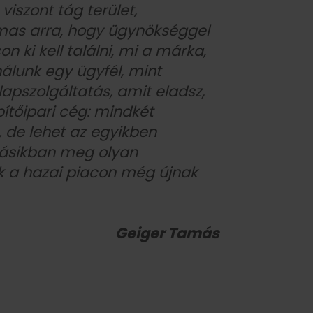
viszont tág terület,
as arra, hogy ügynökséggel
 ki kell találni, mi a márka,
nálunk egy ügyfél, mint
apszolgáltatás, amit eladsz,
ítőipari cég: mindkét
, de lehet az egyikben
másikban meg olyan
k a hazai piacon még újnak
Geiger Tamás