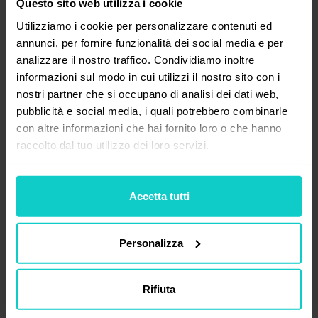
contenuto. Contrassegna se vuoi
Questo sito web utilizza i cookie
monitorare il traffico utilizzando il codice
Utilizziamo i cookie per personalizzare contenuti ed
analitico che permette di ricevere
annunci, per fornire funzionalità dei social media e per
statistiche di pubblicazione avanzate.
analizzare il nostro traffico. Condividiamo inoltre
informazioni sul modo in cui utilizzi il nostro sito con i
nostri partner che si occupano di analisi dei dati web,
pubblicità e social media, i quali potrebbero combinarle
con altre informazioni che hai fornito loro o che hanno
raccolto dal tuo utilizzo dei loro servizi.
Accetta tutti
Personalizza
Seleziona il tipo di link nell'articolo, aggiungi
una foto e il metodo di contatto.
La terza opzione per ordinare un articolo è
Rifiuta
"
Decidi dopo
".