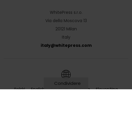
WhitePress s.r.o.
Via della Moscova 13
20121 Milan
Italy
italy
@
whitepress
.
com
Condividere
Polski
English
Deutsch
Čeština
Slovenčina
1
Hrvatski
Magyar
Română
Українська
Русский
Български
Nederlands
Türkçe
Ελληνικά
Français
Italiano
Español
Lietuvių
Português
Slovenščina
Svenska
Dansk
Suomi
Norsk
Português
(Brazil)