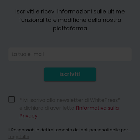
Iscriviti e ricevi informazioni sulle ultime
funzionalità e modifiche della nostra
piattaforma
La tua e-mail
Iscriviti
* Mi iscrivo alla newsletter di WhitePress®
e dichiaro di aver letto
l'Informativa sulla
Privacy
.
Il Responsabile del trattamento dei dati personali delle persone che utilizzano il sito web whitepress. com e tutte le sue sottopagine (di seguito: il Servizio) ai sensi del Regolamento (UE) 2016/679 del Parlamento europeo e del Consiglio, del 27 aprile 2016, relativo alla protezione delle persone fisiche con riguardo al trattamento dei dati personali, nonché alla libera circolazione di tali dati e che abroga la direttiva 95/46/CE (di seguito: GDPR) e collettivamente "WhitePress" Spółka z ograniczoną odpowiedzialnością (Sp. z oo), con sede legale a Bielsko-Biała in ul. Legionów 26/28, iscritta nel Registro degli Imprenditori del Registro Nazionale dei Tribunali tenuto dal Tribunale Distrettuale di Bielsko-Biała, 8ª Divisione Economica del Registro Nazionale dei Tribunali con il numero KRS: 0000651339, NIP: 9372667797, REGON: 243400145 e le altre società del
Leggi tutto