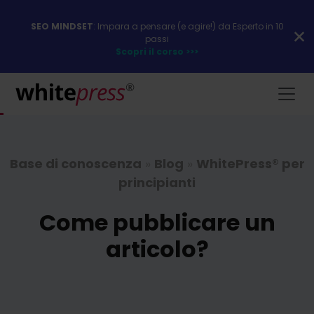
SEO MINDSET
: Impara a pensare (e agire!) da Esperto in 10
passi
Scopri il corso >>>
Base di conoscenza
»
Blog
»
WhitePress® per
principianti
Come pubblicare un
articolo?