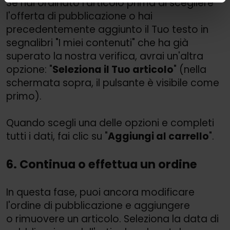
Se hai ordinato l'articolo prima di scegliere
l'offerta di pubblicazione o hai
precedentemente aggiunto il Tuo testo in
segnalibri "I miei contenuti" che ha già
superato la nostra verifica, avrai un'altra
opzione: "
Seleziona il Tuo articolo
" (nella
schermata sopra, il pulsante è visibile come
primo).
Quando scegli una delle opzioni e completi
tutti i dati, fai clic su "
Aggiungi al carrello
".
6. Continua o effettua un ordine
In questa fase, puoi ancora modificare
l'ordine di pubblicazione e aggiungere
o rimuovere un articolo. Seleziona la data di