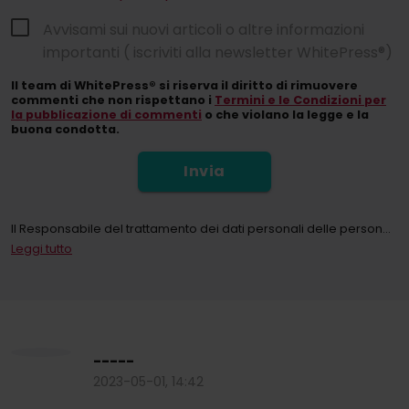
Avvisami sui nuovi articoli o altre informazioni
importanti ( iscriviti alla newsletter WhitePress®)
Il team di WhitePress® si riserva il diritto di rimuovere
commenti che non rispettano i
Termini e le Condizioni per
la pubblicazione di commenti
o che violano la legge e la
buona condotta.
Invia
Il Responsabile del trattamento dei dati personali delle persone che utilizzano il sito web whitepress. com e tutte le sue sottopagine (di seguito: il Servizio) ai sensi del Regolamento (UE) 2016/679 del Parlamento europeo e del Consiglio, del 27 aprile 2016, relativo alla protezione delle persone fisiche con riguardo al trattamento dei dati personali, nonché alla libera circolazione di tali dati e che abroga la direttiva 95/46/CE (di seguito: GDPR) e collettivamente "WhitePress" Spółka z ograniczoną odpowiedzialnością (Sp. z oo), con sede legale a Bielsko-Biała in ul. Legionów 26/28, iscritta nel Registro degli Imprenditori del Registro Nazionale dei Tribunali tenuto dal Tribunale Distrettuale di Bielsko-Biała, 8ª Divisione Economica del Registro Nazionale dei Tribunali con il numero KRS: 0000651339, NIP: 9372667797, REGON: 243400145 e le altre società del
Leggi tutto
Registrandosi alla newsletter, l'Utente accetta di ricevere informazioni commerciali tramite mezzi di comunicazione elettronici, segnatamente l'e-mail, riguardanti il ​​marketing diretto di servizi e prodotti offerti da WhitePress Sp. z oo e dai suoi partner commerciali di fiducia interessati a commercializzare i propri beni o servizi. La base giuridica per il trattamento dei dati personali è il consenso (art. 6 (1) (a) GDPR).
In qualsiasi momento, è possibile revocare il proprio consenso al trattamento dei dati personali per finalità di marketing. Per ulteriori informazioni sul trattamento e sulla base giuridica del trattamento dei propri dati personali da parte di WhitePress Sp. z oo, compresi i propri diritti, è possibile consultare la nostra
-----
2023-05-01, 14:42