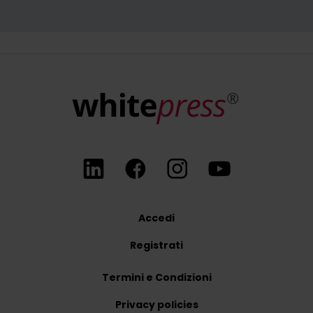
Registrandosi alla newsletter, l'Utente accetta di ricevere informazioni commerciali tramite mezzi di comunicazione elettronici, segnatamente l'e-mail, riguardanti il ​​marketing diretto di servizi e prodotti offerti da WhitePress Sp. z oo e dai suoi partner commerciali di fiducia interessati a commercializzare i propri beni o servizi. La base giuridica per il trattamento dei dati personali è il consenso (art. 6 (1) (a) GDPR). Inviando il modulo, l'utente dichiara di aver letto
In qualsiasi momento, è possibile revocare il proprio consenso al trattamento dei dati personali per finalità di marketing. Per ulteriori informazioni sul trattamento e sulla base giuridica del trattamento dei propri dati personali da parte di WhitePress Sp. z oo, compresi i propri diritti, è possibile consultare la nostra
Accedi
Registrati
Termini e Condizioni
Privacy policies