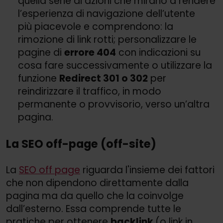
quella serie di azioni che mirano a rendere
l’esperienza di navigazione dell’utente
più piacevole e comprendono: la
rimozione di link rotti; personalizzare le
pagine di
errore 404
con indicazioni su
cosa fare successivamente o utilizzare la
funzione
Redirect 301 o 302
per
reindirizzare il traffico, in modo
permanente o provvisorio, verso un’altra
pagina.
La SEO off-page (off-site)
La
SEO off page
riguarda l'insieme dei fattori
che non dipendono direttamente dalla
pagina ma da quello che la coinvolge
dall’esterno. Essa comprende tutte le
pratiche per ottenere
backlink
(o link in