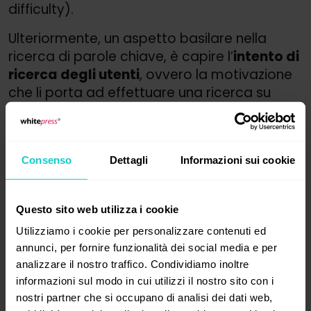
difficulty).
Ulteriormente, un aspetto basilare nella
ricerca di parole chiave, è capire l’
intento di
ricerca degli utenti
, ovvero la motivazione
che li porta ad effettuare una ricerca su
internet. Essi possono essere generalmente
classificati in quattro categorie principali:
informativo
,
navigazionale
,
transazionale
Consenso
Dettagli
Informazioni sui cookie
e
commerciale
.
Adeguare i contenuti del sito web a questi
intenti specifici può notevolmente migliorare
Questo sito web utilizza i cookie
l’efficacia dell’ottimizzazione SEO,
Utilizziamo i cookie per personalizzare contenuti ed
aumentando la probabilità che gli utenti
annunci, per fornire funzionalità dei social media e per
trovino esattamente ciò che cercano.
analizzare il nostro traffico. Condividiamo inoltre
informazioni sul modo in cui utilizzi il nostro sito con i
Questo non solo migliora l'esperienza
nostri partner che si occupano di analisi dei dati web,
dell'utente, ma aumenta anche le possibilità