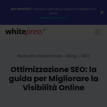
SEO MINDSET
: Impara a pensare (e agire!) da Esperto in 10
passi
Scopri il corso >>>
Base di conoscenza
»
Blog
»
SEO
Ottimizzazione SEO: la
guida per Migliorare la
Visibilità Online