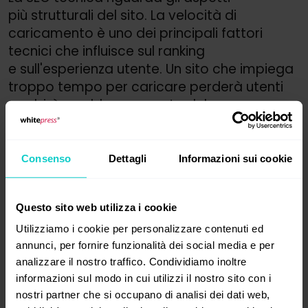
più strutturali del sito. La velocità di
caricamento è uno dei principali fattori
tecnici che influisce sul ranking
e sull'esperienza utente. Un sito che impiega
troppo tempo per caricare perderà utenti
e subirà un abbassamento del
posizionamento sui motori di ricerca. Per
migliorare la velocità, è possibile utilizzare
strumenti come Google PageSpeed Insights
Consenso
Dettagli
Informazioni sui cookie
per identificare e risolvere problemi come
file CSS o JavaScript non ottimizzati,
Questo sito web utilizza i cookie
immagini troppo grandi o tempi di risposta
del server troppo lunghi.
Utilizziamo i cookie per personalizzare contenuti ed
annunci, per fornire funzionalità dei social media e per
Inoltre, è importante garantire che il sito sia
analizzare il nostro traffico. Condividiamo inoltre
mobile-friendly. Con l'introduzione
informazioni sul modo in cui utilizzi il nostro sito con i
dell'indicizzazione mobile-first da parte di
nostri partner che si occupano di analisi dei dati web,