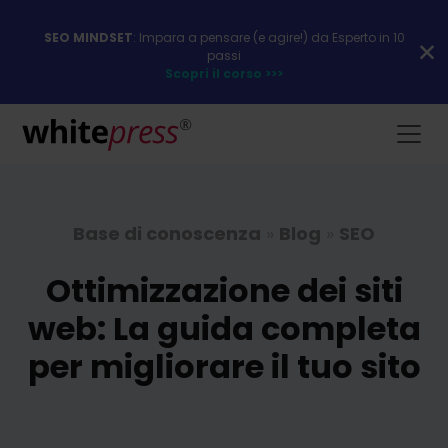
SEO MINDSET
: Impara a pensare (e agire!) da Esperto in 10
passi
Scopri il corso >>>
Base di conoscenza
»
Blog
»
SEO
Ottimizzazione dei siti
web: La guida completa
per migliorare il tuo sito