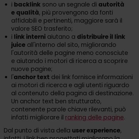
i
backlink
sono un segnale di
autorità
e qualità
, più provengono da fonti
affidabili e pertinenti, maggiore sarà il
valore SEO trasferito;
i
link interni
aiutano a
distribuire il link
juice
all'interno del sito, migliorando
l'autorità delle pagine meno conosciute
e aiutando i motori di ricerca a scoprire
nuove pagine;
l'
anchor text
dei link fornisce informazioni
ai motori di ricerca e agli utenti riguardo
al contenuto della pagina di destinazione.
Un anchor text ben strutturato,
contenente parole chiave rilevanti, può
infatti migliorare il
ranking delle pagine
.
Dal punto di vista della
user experience
,
infatti, i link ben progettati migliorano la