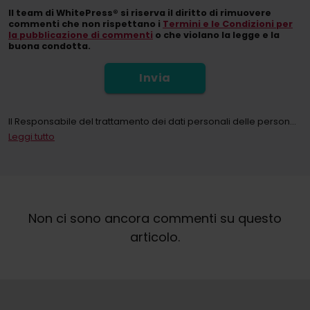
Il team di WhitePress® si riserva il diritto di rimuovere
commenti che non rispettano i
Termini e le Condizioni per
la pubblicazione di commenti
o che violano la legge e la
buona condotta.
Invia
Il Responsabile del trattamento dei dati personali delle persone che utilizzano il sito web whitepress. com e tutte le sue sottopagine (di seguito: il Servizio) ai sensi del Regolamento (UE) 2016/679 del Parlamento europeo e del Consiglio, del 27 aprile 2016, relativo alla protezione delle persone fisiche con riguardo al trattamento dei dati personali, nonché alla libera circolazione di tali dati e che abroga la direttiva 95/46/CE (di seguito: GDPR) e collettivamente "WhitePress" Spółka z ograniczoną odpowiedzialnością (Sp. z oo), con sede legale a Bielsko-Biała in ul. Legionów 26/28, iscritta nel Registro degli Imprenditori del Registro Nazionale dei Tribunali tenuto dal Tribunale Distrettuale di Bielsko-Biała, 8ª Divisione Economica del Registro Nazionale dei Tribunali con il numero KRS: 0000651339, NIP: 9372667797, REGON: 243400145 e le altre società del
Leggi tutto
Registrandosi alla newsletter, l'Utente accetta di ricevere informazioni commerciali tramite mezzi di comunicazione elettronici, segnatamente l'e-mail, riguardanti il ​​marketing diretto di servizi e prodotti offerti da WhitePress Sp. z oo e dai suoi partner commerciali di fiducia interessati a commercializzare i propri beni o servizi. La base giuridica per il trattamento dei dati personali è il consenso (art. 6 (1) (a) GDPR).
In qualsiasi momento, è possibile revocare il proprio consenso al trattamento dei dati personali per finalità di marketing. Per ulteriori informazioni sul trattamento e sulla base giuridica del trattamento dei propri dati personali da parte di WhitePress Sp. z oo, compresi i propri diritti, è possibile consultare la nostra
Non ci sono ancora commenti su questo
articolo.