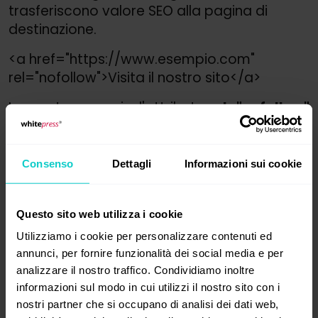
trasferiscono valore SEO alla pagina di
destinazione.
<a href="https://
www.esempio.com"
rel="nofollow">
Visita il nostro sito</a>
In questo esempio, l'attributo
rel="nofollow"
indica ai motori di ricerca di non seguire il
link.
Consenso
Dettagli
Informazioni sui cookie
Link sponsorizzati
I link sponsorizzati sono utili quando si vuole
Questo sito web utilizza i cookie
indicare che il collegamento è il risultato di
Utilizziamo i cookie per personalizzare contenuti ed
una collaborazione o di una pubblicità
annunci, per fornire funzionalità dei social media e per
pagata. Un esempio di codice HTML può
analizzare il nostro traffico. Condividiamo inoltre
essere:
informazioni sul modo in cui utilizzi il nostro sito con i
nostri partner che si occupano di analisi dei dati web,
<a href="https://
www.esempio.com"