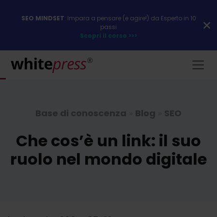
SEO MINDSET
: Impara a pensare (e agire!) da Esperto in 10
passi
Scopri il corso >>>
Base di conoscenza
»
Blog
»
SEO
Che cos’è un link: il suo
ruolo nel mondo digitale