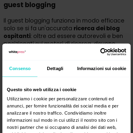
guest blogging
Il guest blogging funziona in modo efficace
solo se si fa un'accurata
ricerca dei blog
ospitanti
: oltre ad essere autorevoli e ben
posizionati sui motori di ricerca, devono
essere pertinenti al sito o blog che
desideriamo linkare.
Consenso
Dettagli
Informazioni sui cookie
Va quindi fatta una cernita di siti pertinenti
o che almeno abbiano
categorie o rubriche
pertinenti al nostro sito
. Questo parametro
Questo sito web utilizza i cookie
è conveniente sia per noi che pubblichiamo,
Utilizziamo i cookie per personalizzare contenuti ed
sia per loro che ricevono un contenuto in cui
annunci, per fornire funzionalità dei social media e per
siamo esperti, ovverosia un contenuto di
analizzare il nostro traffico. Condividiamo inoltre
qualità
scritto da una persona che ha
informazioni sul modo in cui utilizzi il nostro sito con i
esperienza nel campo
.
nostri partner che si occupano di analisi dei dati web,