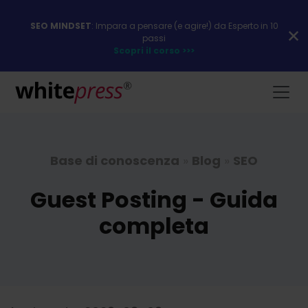
SEO MINDSET
: Impara a pensare (e agire!) da Esperto in 10
passi
Scopri il corso >>>
Base di conoscenza
»
Blog
»
SEO
Guest Posting - Guida
completa