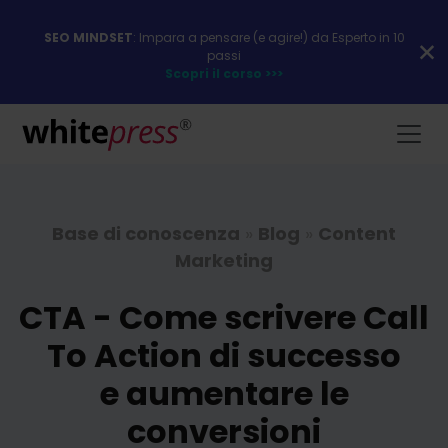
SEO MINDSET
: Impara a pensare (e agire!) da Esperto in 10
passi
Scopri il corso >>>
Base di conoscenza
»
Blog
»
Content
Marketing
CTA - Come scrivere Call
To Action di successo
e aumentare le
conversioni