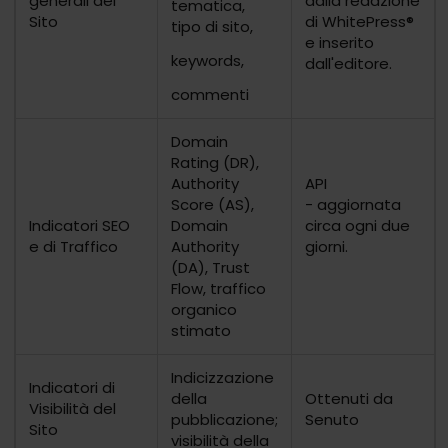
generali del
dalla redazione
tematica,
Sito
di
WhitePress®
tipo di sito,
e inserito
keywords,
dall'editore.
commenti
Domain
Rating (DR),
Authority
API
Score (AS),
- aggiornata
Indicatori SEO
Domain
circa ogni due
e di Traffico
Authority
giorni.
(DA), Trust
Flow, traffico
organico
stimato
Indicizzazione
Indicatori di
della
Ottenuti da
Visibilità del
pubblicazione;
Senuto
Sito
visibilità della