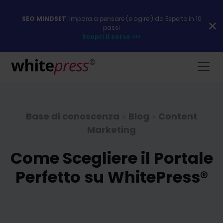
SEO MINDSET
: Impara a pensare (e agire!) da Esperto in 10
passi
Scopri il corso >>>
Base di conoscenza
»
Blog
»
Content
Marketing
Come Scegliere il Portale
Perfetto su WhitePress®