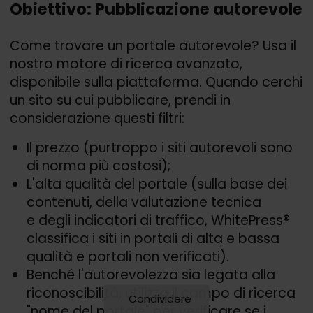
Obiettivo: Pubblicazione autorevole
Come trovare un portale autorevole? Usa il
nostro motore di ricerca avanzato,
disponibile sulla piattaforma. Quando cerchi
un sito su cui pubblicare, prendi in
considerazione questi filtri:
Il prezzo (purtroppo i siti autorevoli sono
di norma più costosi);
L'alta qualità del portale (sulla base dei
contenuti, della valutazione tecnica
e degli indicatori di traffico, WhitePress®
classifica i siti in portali di alta e bassa
qualità e portali non verificati).
Benché l'autorevolezza sia legata alla
riconoscibilità, utilizza il campo di ricerca
Condividere
"nome del portale" per verificare se i