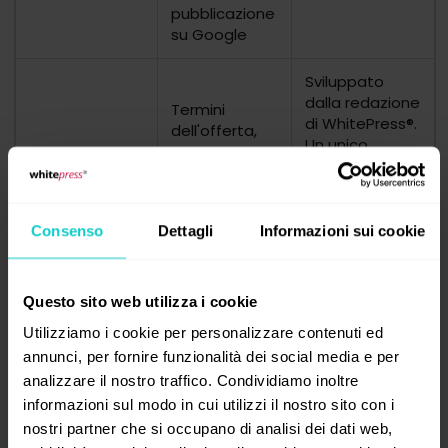
pubblicazione
su Google
Sviluppato
dalla redazione
Termini
di
WhitePress®
.
dell'offerta,
Un unico
Dati
prezzo,
portale può
dell'offerta
promozioni
fornire
aggiuntive,
più offerte
personalizzate
Consenso
Dettagli
Informazioni sui cookie
numero di link
in base alle
consentiti
esigenze degli
inserzionisti
Questo sito web utilizza i cookie
Utilizziamo i cookie per personalizzare contenuti ed
Il traffico
annunci, per fornire funzionalità dei social media e per
complessivo è
fornito
analizzare il nostro traffico. Condividiamo inoltre
Numero di
dall'editore. Lo
informazioni sul modo in cui utilizzi il nostro sito con i
utenti unici
Traffico,
storico della
nostri partner che si occupano di analisi dei dati web,
secondo GA,
Tracciamento
popolarità è