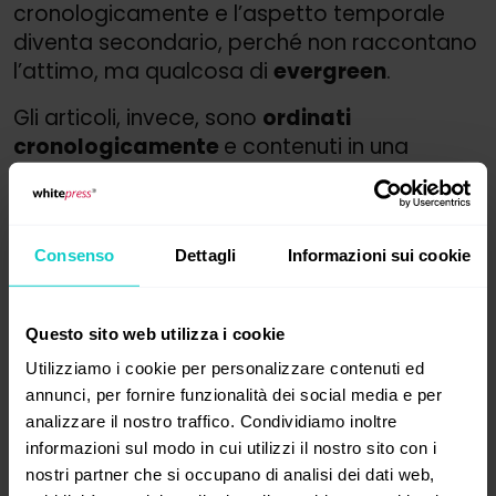
cronologicamente e l’aspetto temporale
diventa secondario, perché non raccontano
l’attimo, ma qualcosa di
evergreen
.
Gli articoli, invece, sono
ordinati
cronologicamente
e contenuti in una
sezione del sito che potrebbe essere
definita blog, news o “articoli”. Questo è il
principale luogo del content marketing,
Consenso
Dettagli
Informazioni sui cookie
perché il
protagonista
diventa l’
argomento
del nostro settore e non più noi e la nostra
azienda. Da protagonisti, diventiamo quindi
Questo sito web utilizza i cookie
una “voce autorevole” di settore
, pronta a
Utilizziamo i cookie per personalizzare contenuti ed
rispondere alle domande più frequenti del
annunci, per fornire funzionalità dei social media e per
potenziale cliente e a fornire
analizzare il nostro traffico. Condividiamo inoltre
approfondimenti.
informazioni sul modo in cui utilizzi il nostro sito con i
nostri partner che si occupano di analisi dei dati web,
Il content marketing, quindi, non parte dalla