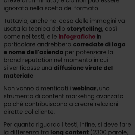
breve di un minuto) e ciò non può essere
ignorato nella scelta del formato.
Tuttavia, anche nel caso delle immagini va
usata la tecnica dello
storytelling
, così
come nei testi, e le
infografiche
in
particolare andrebbero
corredate di logo
e nome dell'azienda
per potenziare la
brand reputation nel momento in cui
si verificasse una
diffusione virale del
materiale
.
Non vanno dimenticati i
webinar,
uno
strumento di content marketing avanzato
poiché contribuiscono a creare relazioni
dirette col cliente.
Per quanto riguarda i testi, infine, si deve fare
la differenza tra
long content
(2300 parole,