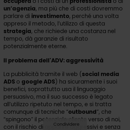
occuperà
o i costi di un
professionista
o di
un’agenzia
, ma più che di costi dovremmo
parlare di
investimento
, perché una volta
appreso il metodo, l’utilizzo di questa
strategia
, che richiede una costanza nel
tempo, dà garanzie di risultato
potenzialmente eterne.
Il problema dell'ADV: aggressività
La pubblicità tramite il web (
social media
ADS
o
google ADS
) ha sicuramente i suoi
benefici, soprattutto usa il linguaggio
persuasivo, ma il suo successo è legato
all’utilizzo ripetuto nel tempo, e si tratta
comunque di tecniche “
outbound
”, che
“spingono” il potenziale cliente verso di noi,
Condividere
con il rischio di apparire aggressivi e senza