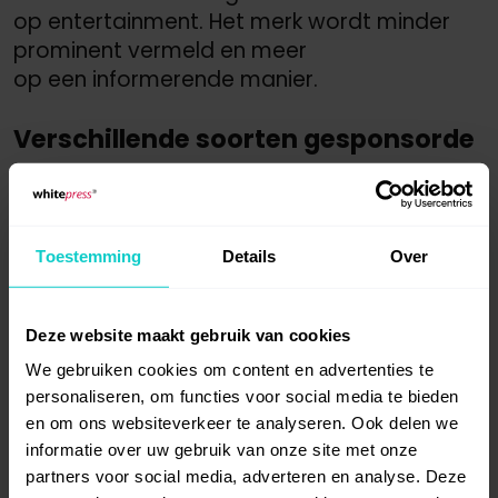
op entertainment. Het merk wordt minder
prominent vermeld en meer
op een informerende manier.
Verschillende soorten gesponsorde
content
Sponsored content kun je op veel manieren
en in verschillende vormen inzetten, zoals
Toestemming
Details
Over
gesponsorde videos, artikelen, blog posts,
social media posts. Het is vooral belangrijk
Deze website maakt gebruik van cookies
dat de sponsored content aansluit
We gebruiken cookies om content en advertenties te
bij de doelgroep, de inhoud
personaliseren, om functies voor social media te bieden
en het onderwerp van het platform
en om ons websiteverkeer te analyseren. Ook delen we
of kanaal.
informatie over uw gebruik van onze site met onze
partners voor social media, adverteren en analyse. Deze
Sponsored artikelen