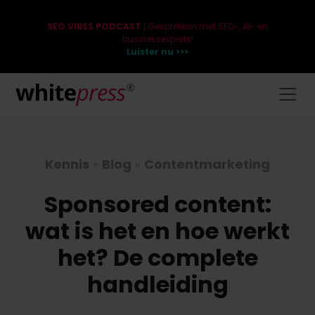
SEO VIBES PODCAST
| Gesprekken met SEO-, AI- en
businessexperts!
Luister nu >>>
Kennis
»
Blog
»
Contentmarketing
Sponsored content:
wat is het en hoe werkt
het? De complete
handleiding