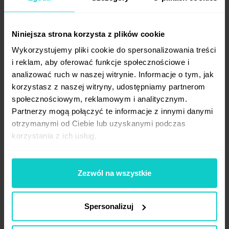
Wraz z nowymi rynkami w bazie WhitePress®
Niniejsza strona korzysta z plików cookie
zostało dodanych ponad tysiąc
sprawdzonych portali, na których można
Wykorzystujemy pliki cookie do spersonalizowania treści
publikować w języku angielskim, bułgarskim,
i reklam, aby oferować funkcje społecznościowe i
analizować ruch w naszej witrynie. Informacje o tym, jak
ukraińskim oraz rosyjskim. Każdy zamówiony
korzystasz z naszej witryny, udostępniamy partnerom
tekst opracowywany jest przez nativ
społecznościowym, reklamowym i analitycznym.
speaker’a,
a lokalny zespół koordynuje
Partnerzy mogą połączyć te informacje z innymi danymi
publikacje i jest wsparciem dla klienta.
otrzymanymi od Ciebie lub uzyskanymi podczas
korzystania z ich usług.
Zezwól na wszystkie
Spersonalizuj