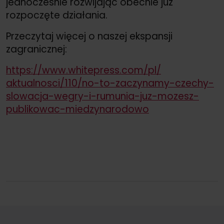
jednocześnie rozwijając obecnie już
rozpoczęte działania.
Przeczytaj więcej o naszej ekspansji
zagranicznej:
https://
www.whitepress.com/
pl/
aktualnosci/
110/
no-to-zaczynamy-czechy-
slowacja-wegry-i-rumunia-juz-mozesz-
publikowac-miedzynarodowo