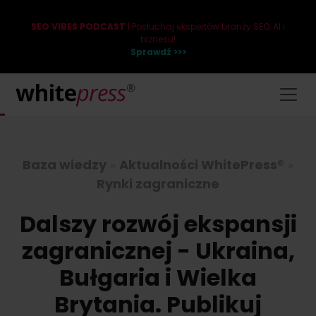
SEO VIBES PODCAST
| Posłuchaj ekspertów branży SEO, AI i
biznesu!
Sprawdź >>>
Baza wiedzy
»
Aktualności WhitePress®
»
Rynki zagraniczne
Dalszy rozwój ekspansji
zagranicznej - Ukraina,
Bułgaria i Wielka
Brytania. Publikuj