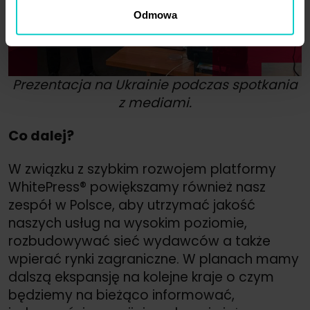
Odmowa
Prezentacja na Ukrainie podczas spotkania
z mediami.
Co dalej?
W związku z szybkim rozwojem platformy
WhitePress® powiększamy również nasz
zespół w Polsce, aby utrzymać jakość
naszych usług na wysokim poziomie,
rozbudowywać sieć wydawców a także
wpierać rynki zagraniczne. W planach mamy
dalszą ekspansję na kolejne kraje o czym
będziemy na bieżąco informować,