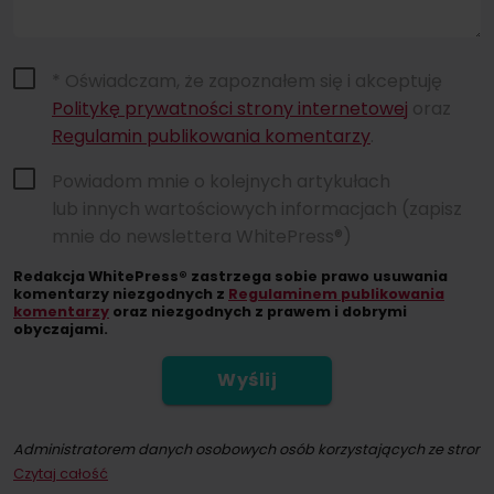
* Oświadczam, że zapoznałem się i akceptuję
Politykę prywatności strony internetowej
oraz
Regulamin publikowania komentarzy
.
Powiadom mnie o kolejnych artykułach
lub innych wartościowych informacjach (zapisz
mnie do newslettera WhitePress®)
Redakcja WhitePress® zastrzega sobie prawo usuwania
komentarzy niezgodnych z
Regulaminem publikowania
komentarzy
oraz niezgodnych z prawem i dobrymi
obyczajami.
Wyślij
Administratorem danych osobowych osób korzystających ze strony int
Czytaj całość
Dokonując zapisu na newsletter wyrażacie Państwo zgodę na przesył