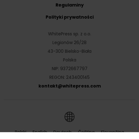
Regulaminy
Polityki prywatności
WhitePress sp. z o.o.
Legionów 26/28
43-300 Bielsko-Biała
Polska
NIP: 9372667797
REGON: 243400145
kontakt
@
whitepress
.
com
Polski
English
Deutsch
Čeština
Slovenčina