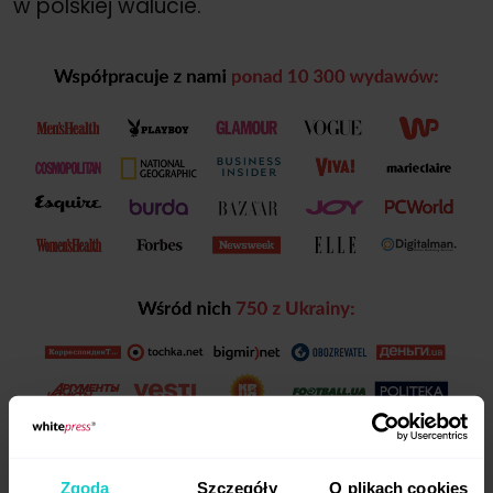
w polskiej walucie.
Zgoda
Szczegóły
O plikach cookies