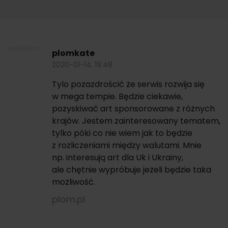
W każdym momencie przysługuje Państwu możliwość wycofania zgod
plomkate
2020-01-14, 19:48
Tylo pozazdrościć że serwis rozwija się
w mega tempie. Będzie ciekawie,
pozyskiwać art sponsorowane z różnych
krajów. Jestem zainteresowany tematem,
tylko póki co nie wiem jak to będzie
z rozliczeniami między walutami. Mnie
np. interesują art dla Uk i Ukrainy,
ale chętnie wypróbuje jeżeli będzie taka
możliwość.
plom.pl