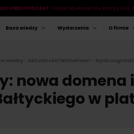
SEO VIBES PODCAST
| Posłuchaj ekspertów branży SEO, AI
Baza wiedzy
Wydarzenia
O firmie
a wiedzy
»
Aktualności WhitePress®
»
Rynki zagrani
: nowa domena i
ałtyckiego w pla