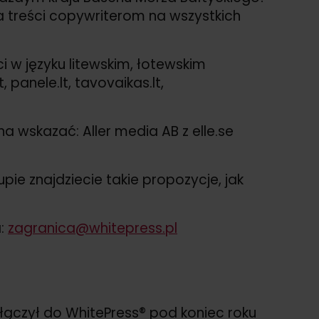
ia treści copywriterom na wszystkich
i w języku litewskim, łotewskim
 panele.lt, tavovaikas.lt,
 wskazać: Aller media AB z elle.se
pie znajdziecie takie propozycje, jak
a:
zagranica@whitepress.pl
ołączył do WhitePress® pod koniec roku