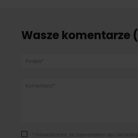
Wasze komentarze 
Podpis*
Komentarz*
* Oświadczam, że zapoznałem się i akceptu