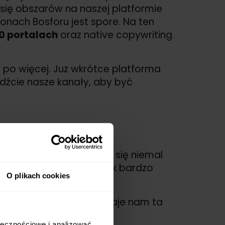
h się obszarów na naszej platformie
ronach Bosforu jest spore. Na ten
0 portalach
oraz native copywriting
y po więcej. Już wkrótce platforma
ledźcie nasze kanały, aby być
yfrowej adres www stał się niemal
wnego, że WhitePress® tak bardzo
O plikach cookies
ny
whitepress.com
. Co daje nam ta
ołecznościowe i analizować