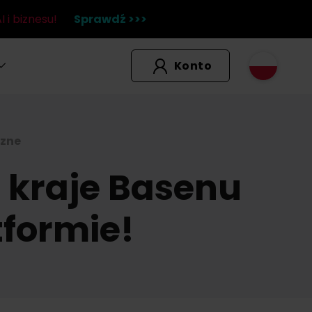
 i biznesu!
Sprawdź >>>
Konto
czne
 kraje Basenu
tformie!