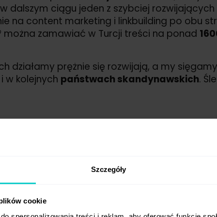
o w dalszym ciągu jeden z szybciej rozwijającyc
e na content marketing i linkbuilding po obu st
 można zamawiać w Turcji treści na ponad
160
ych działamy prężnie się rozwijają, a my sięgam
i
i w kolejnych
państwach skandynawskich
. Ś
nieruchomościami – nie bez powodu. W dobie c
rmy i stanowi poważną inwestycję. Nic więc dzi
Szczegóły
najbardziej popularne:
domenę .com oraz .de
.
 niedawna jesteśmy wreszcie posiadaczami dome
 plików cookie
nięcie niezwykle ważne? O tym nasz CEO:
do spersonalizowania treści i reklam, aby oferować funkcje sp