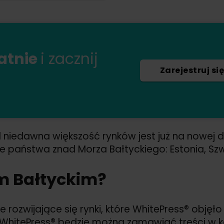
łatnie
i zacznij
Zarejestruj się
 niedawna większość rynków jest już na nowej 
e państwa znad Morza Bałtyckiego: Estonia, Szw
m Bałtyckim?
nie rozwijające się rynki, które WhitePress® obję
WhitePress® będzie można zamawiać treści w k