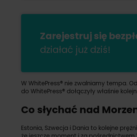
Zarejestruj się bezp
działać już dziś!
W WhitePress® nie zwalniamy tempa. Od
do WhitePress® dołączyły właśnie kolejn
Co słychać nad Morze
Estonia, Szwecja i Dania to kolejne pręż
że jeszcze moment i za pośrednictwem 