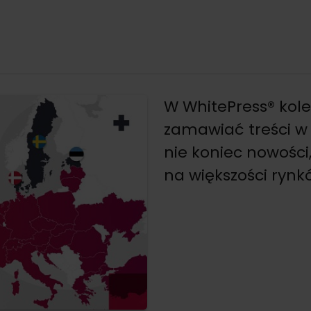
W WhitePress® kol
zamawiać treści w E
nie koniec nowośc
na większości rynk