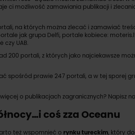
aje ci możliwość zamawiania publikacji i zlecan
ortali, na których można zlecać i zamawiać treśc
rtale jak grupa Delfi, portale kobiece: moteris.lt,
ė czy UAB.
200 portali, z których jako najciekawsze można
 spośród prawie 247 portali, a w tej sporej gru
 więcej o publikacjach zagranicznych? Napisz n
północy…i coś zza Oceanu
 warto też wspomnieć o
rynku tureckim
, który d