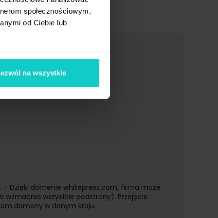
artnerom społecznościowym,
anymi od Ciebie lub
ezwól na wszystkie
o. – Dzięki domenie whitepress.com, firma może
 wzmacnia wszystkie podstrony). Przejęcie
aniem domeny w danym kraju.