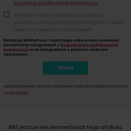
Regulamin publikowania komentarzy
.
Powiadom mnie o kolejnych artykułach
lub innych wartościowych informacjach (zapisz
mnie do newslettera WhitePress®)
Redakcja WhitePress® zastrzega sobie prawo usuwania
komentarzy niezgodnych z
Regulaminem publikowania
komentarzy
oraz niezgodnych z prawem i dobrymi
obyczajami.
Wyślij
Administratorem danych osobowych osób korzystających ze strony int
Czytaj całość
Dokonując zapisu na newsletter wyrażacie Państwo zgodę na przesył
W każdym momencie przysługuje Państwu możliwość wycofania zgod
Nikt jeszcze nie skomentował tego artykułu.