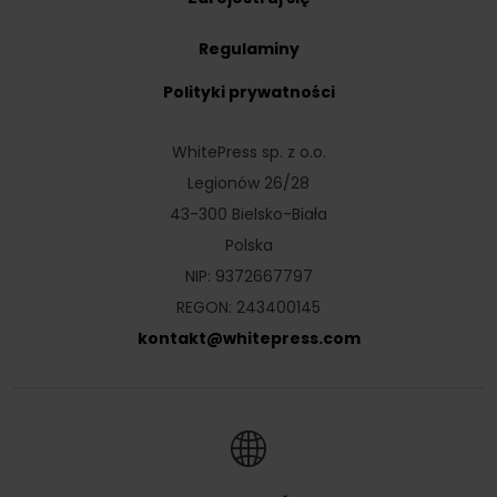
Regulaminy
Polityki prywatności
WhitePress sp. z o.o.
Legionów 26/28
43-300 Bielsko-Biała
Polska
NIP: 9372667797
REGON: 243400145
kontakt
@
whitepress
.
com