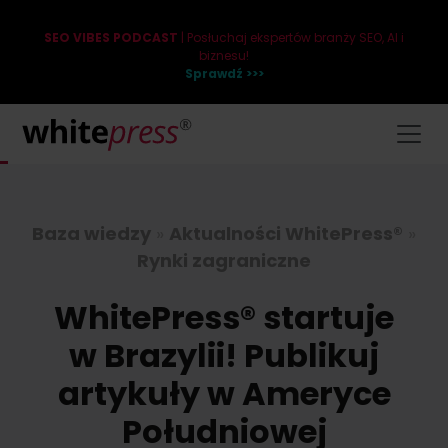
SEO VIBES PODCAST
| Posłuchaj ekspertów branży SEO, AI i
biznesu!
Sprawdź >>>
Baza wiedzy
»
Aktualności WhitePress®
»
Rynki zagraniczne
WhitePress® startuje
w Brazylii! Publikuj
artykuły w Ameryce
Południowej