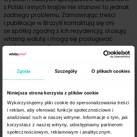
z Polski i innych krajów nie stanowi to jednak
żadnego problemu. Zamawiając treści
i publikacje w Brazylii kontaktują się oni
ze spółką zgodną z ich rezydencją, stosują
własną walutę i mogą się posługiwać
językiem ojczystym.
Chcesz publikować w Brazylii? Jeśli masz
pytania lub wątpliwości, zapraszamy
Zgoda
Szczegóły
O plikach cookies
do kontaktu:
office@whitepress.com
.
Dlaczego właśnie Brazylia?
Niniejsza strona korzysta z plików cookie
Wykorzystujemy pliki cookie do spersonalizowania treści
Gospodarka Brazylii pod względem wielkości
i reklam, aby oferować funkcje społecznościowe i
zajmuje dziewiąte miejsce
analizować ruch w naszej witrynie. Informacje o tym, jak
na świecie. Według raportu Statista rynek
korzystasz z naszej witryny, udostępniamy partnerom
w Brazylii jest czwartym co do wielkości
społecznościowym, reklamowym i analitycznym.