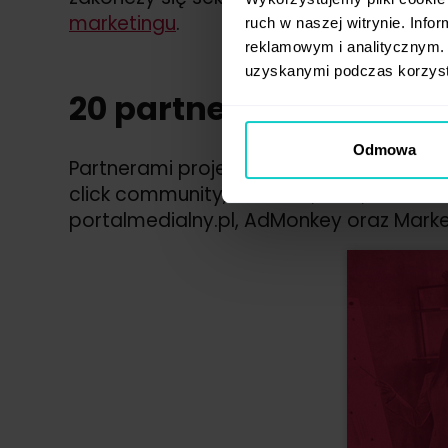
marketingu
.
ruch w naszej witrynie. Inf
reklamowym i analitycznym. 
uzyskanymi podczas korzysta
20 partnerów z branży
Odmowa
Partnerami projektu są: Netsprint, Influ
click community, Takaoto, Brief, Markete
portalmedialny.pl, AdMonkey oraz Market