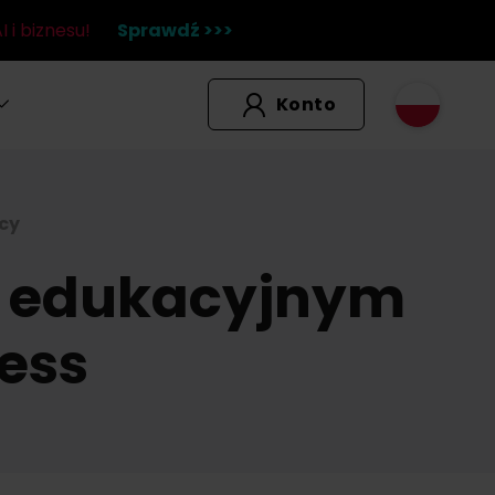
 i biznesu!
Sprawdź >>>
Konto
cy
m edukacyjnym
ess