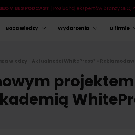
SEO VIBES PODCAST
| Posłuchaj ekspertów branży SEO, AI
Baza wiedzy
Wydarzenia
O firmie
aza wiedzy
»
Aktualności WhitePress®
»
Reklamodaw
 nowym projekte
Akademią WhitePr