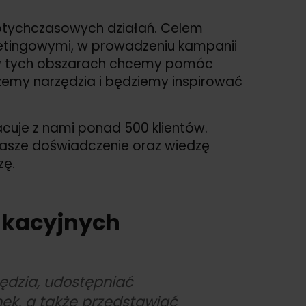
otychczasowych działań. Celem
rketingowymi, w prowadzeniu kampanii
ją w tych obszarach chcemy pomóc
żemy narzędzia i będziemy inspirować
acuje z nami ponad 500 klientów.
nasze doświadczenie oraz wiedzę
zę.
dukacyjnych
dzia, udostępniać
nek, a także przedstawiać