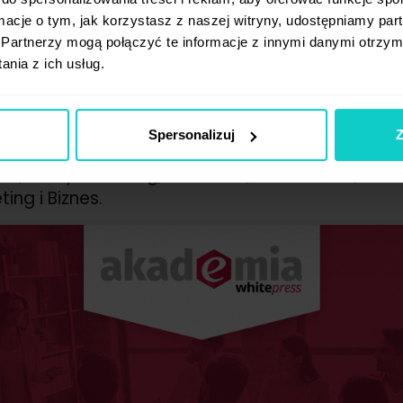
ormacje o tym, jak korzystasz z naszej witryny, udostępniamy p
Partnerzy mogą połączyć te informacje z innymi danymi otrzym
nia z ich usług.
Spersonalizuj
Z
encer.pl, OFFON Agency, SentiOne, Signs.pl, Sukce
r+, NowyMarketing, ViralSeed, Social Press, Medi
ing i Biznes.