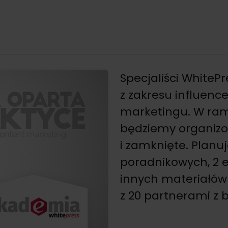
Specjaliści WhiteP
z zakresu influenc
marketingu. W ra
będziemy organizo
i zamknięte. Planu
poradnikowych, 2 e
innych materiałó
z 20 partnerami z 