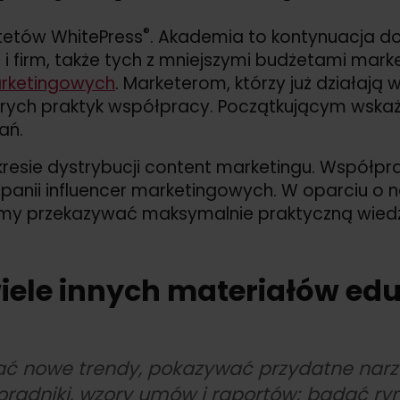
®
ytetów WhitePress
. Akademia to kontynuacja d
i i firm, także tych z mniejszymi budżetami ma
rketingowych
. Marketerom, którzy już działa
obrych praktyk współpracy. Początkującym wska
ań.
kresie dystrybucji content marketingu. Współpr
panii influencer marketingowych. W oparciu o 
iemy przekazywać maksymalnie praktyczną wied
 wiele innych materiałów e
 nowe trendy, pokazywać przydatne narzę
poradniki, wzory umów i raportów; badać ry