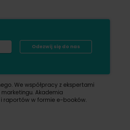
Odezwij się do nas
nego. We współpracy z ekspertami
er marketingu. Akademia
ń i raportów w formie e-booków.