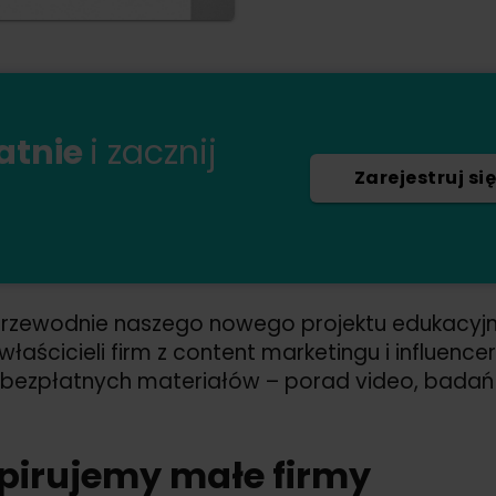
łatnie
i zacznij
Zarejestruj się
 przewodnie naszego nowego projektu edukacyj
właścicieli firm z content marketingu i influenc
je bezpłatnych materiałów – porad video, bada
pirujemy małe firmy