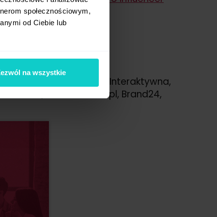
artnerom społecznościowym,
anymi od Ciebie lub
ezwól na wszystkie
s Pisany Szminką, Jestem Interaktywna,
akraft TV, Biznesowanie.pl, Brand24,