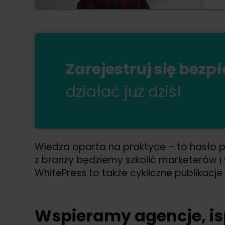
Zarejestruj się bezp
działać już dziś!
Wiedza oparta na praktyce – to hasło
z branży będziemy szkolić marketerów i 
WhitePress to także cykliczne publikac
Wspieramy agencje, is