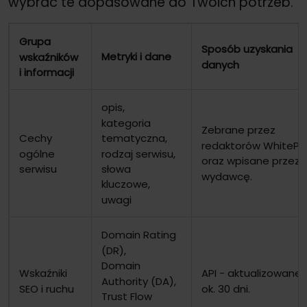
wybrać te dopasowane do Twoich potrzeb.
Grupa
Sposób uzyskania
Metryki i dane
wskaźników
danych
i informacji
opis,
kategoria
Zebrane przez
tematyczna,
Cechy
redaktorów WhitePr
rodzaj serwisu,
ogólne
oraz wpisane przez
słowa
serwisu
wydawcę.
kluczowe,
uwagi
Domain Rating
(DR),
Domain
Wskaźniki
API - aktualizowane 
Authority (DA),
SEO i ruchu
ok. 30 dni.
Trust Flow