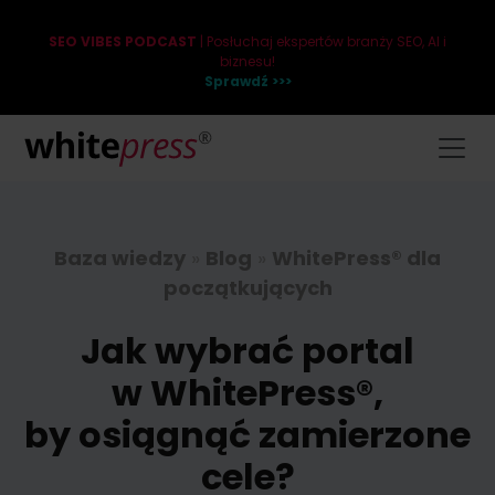
SEO VIBES PODCAST
| Posłuchaj ekspertów branży SEO, AI i
biznesu!
Sprawdź >>>
Baza wiedzy
»
Blog
»
WhitePress® dla
początkujących
Jak wybrać portal
w WhitePress®,
by osiągnąć zamierzone
cele?