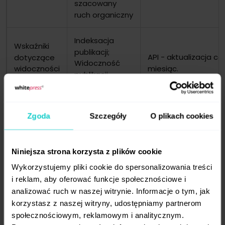
szacowany
ruch organiczny
Indeksacja
Wskaźniki
publikacji;
API - aktualizacja co
dotyczące
Widoczność
miesiąc.
widoczności
publikacji
serwisu
w Google
warunki oferty,
Opracowane przez
Zgoda
Szczegóły
O plikach cookies
pracownikówWhiteP
cena,
i wydawców. Jeden
dodatkowa
portal może
Niniejsza strona korzysta z plików cookie
Dane ofert
promocja,
udostępniać wiele o
Wykorzystujemy pliki cookie do spersonalizowania treści
dopasowanych
liczba
i reklam, aby oferować funkcje społecznościowe i
do potrzeb
dopuszczanych
analizować ruch w naszej witrynie. Informacje o tym, jak
reklamodawców
linków
korzystasz z naszej witryny, udostępniamy partnerom
społecznościowym, reklamowym i analitycznym.
Ruch całościowy po