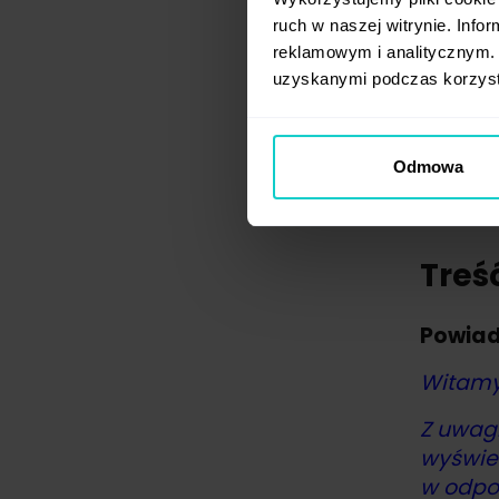
dzi
ruch w naszej witrynie. Inf
wy
reklamowym i analitycznym. 
nie
uzyskanymi podczas korzysta
jeż
Co ciek
ogłosze
Odmowa
Treś
Powiad
Witamy
Z uwag
wyświet
w odpow