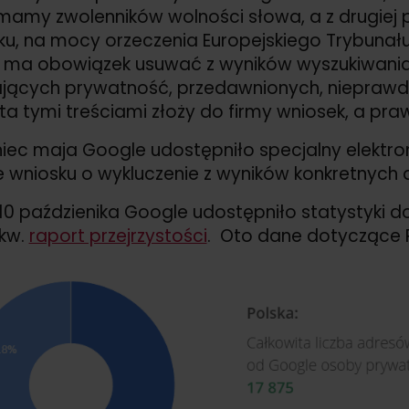
mamy zwolenników wolności słowa, a z drugiej
ku, na mocy orzeczenia Europejskiego Trybunał
ma obowiązek usuwać z wyników wyszukiwania te l
jących prywatność, przedawnionych, nieprawdz
ta tymi treściami złoży do firmy wniosek, a praw
iec maja Google udostępniło specjalny elektro
e wniosku o wykluczenie z wyników konkretnych
10 paździenika Google udostępniło statystyki
tkw.
raport przejrzystości
. Oto dane dotyczące Pol