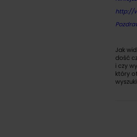
http://
Pozdra
Jak wi
dość cz
i czy w
który o
wyszuki