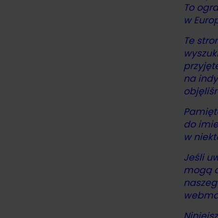
To ogra
w Europ
Te stro
wyszuki
przyjęt
na indy
objęli
Pamięta
do imie
w niekt
Jeśli u
mogą do
naszeg
webmast
Niniejs