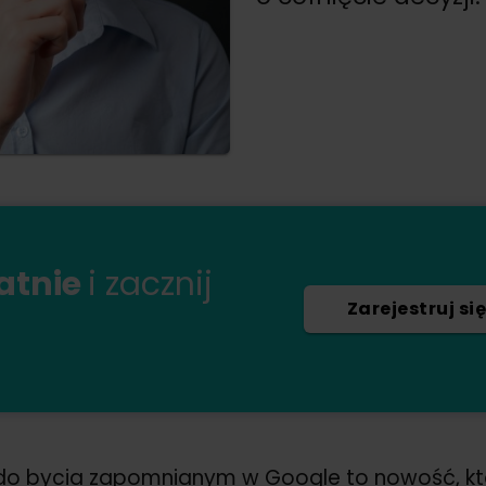
łatnie
i zacznij
Zarejestruj się
o bycia zapomnianym w Google to nowość, która