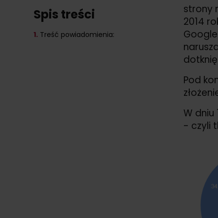
strony 
Spis treści
2014 ro
Google 
1.
Treść powiadomienia:
narusza
dotknię
Pod kon
złożeni
W dniu 
- czyli 