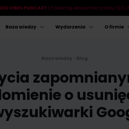
SEO VIBES PODCAST
| Posłuchaj ekspertów branży SEO, AI
Baza wiedzy
Wydarzenia
O firmie
Baza wiedzy
»
Blog
bycia zapomniany
omienie o usunięc
wyszukiwarki Goo