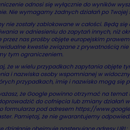
niczenie odnosi się wyłącznie do wyników wys
ie. Nie wymagamy żadnych działań po Twojej s
ny nie zostały zablokowane w całości. Będą si
wania w odniesieniu do zapytań innych, niż okr
e przez nas prośby objęte europejskim prawem
widualne kwestie związane z prywatnością nie
śmy tym ograniczeniem.
j, że w wielu przypadkach zapytania objęte t
nia i nazwiska osoby wspomnianej w widocznym
órych przypadkach, imię i nazwisko mogą się po
ważasz, że Google powinno otrzymać na temat t
prowadzić do cofnięcia lub zmiany działań w 
o formularza pod adresem https://
www.google
er. Pamiętaj, że nie gwarantujemy odpowiedzi
ze działanie obejmuje następujące adresy URL: