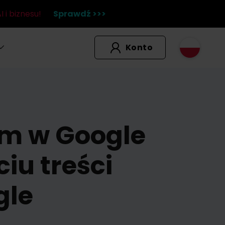
 i biznesu!
Sprawdź >>>
Konto
m w Google
iu treści
gle