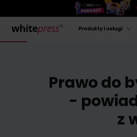
Produkty i usługi
Prawo do 
- powiad
z 