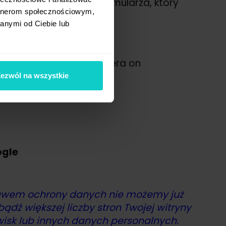
s URL do specjalnego formularza, który
artnerom społecznościowym,
anymi od Ciebie lub
rośbę wydawcy,
e to nie musi nic robić.
gatywnych treści. Zawiera on
ezwól na wszystkie
ogle
rawem ochrony danych nie możemy już
dź większej liczby stron Twojej witryny
wisk lub innych danych personalnych.