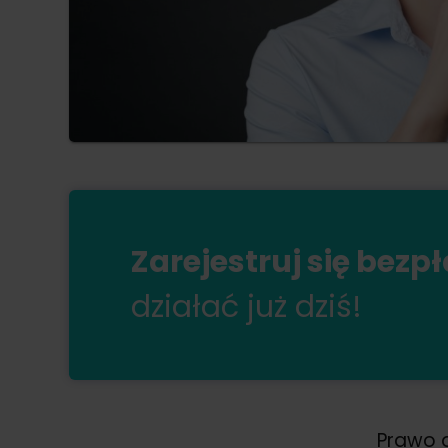
Zarejestruj się bezp
działać już dziś!
Prawo d