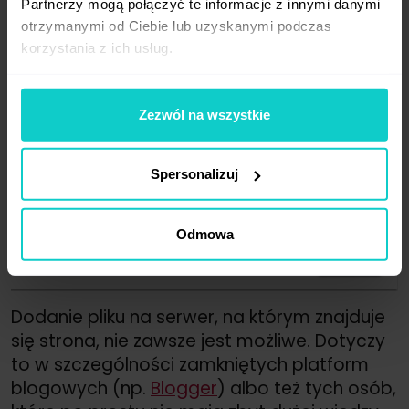
Partnerzy mogą połączyć te informacje z innymi danymi
otrzymanymi od Ciebie lub uzyskanymi podczas
korzystania z ich usług.
Zezwól na wszystkie
Spersonalizuj
Odmowa
Dodanie pliku na serwer, na którym znajduje
się strona, nie zawsze jest możliwe. Dotyczy
to w szczególności zamkniętych platform
blogowych (np.
Blogger
) albo też tych osób,