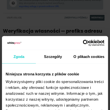
Weryfikacja własności — prefiks adresu
URL
W przypadku
weryfikacji prefisku URL
zalecaną metodą jest
przesłanie pliku
Zgoda
Szczegóły
O plikach cookies
HTML
na stronę internetową. Pamiętaj, aby
nie usunąć przesłanego pliku z witryny
po pomyślnej weryfikacji. Będzie potrzebny,
Niniejsza strona korzysta z plików cookie
by nie stracić dostępu do funkcjonalności
Wykorzystujemy pliki cookie do spersonalizowania treści
Search Console oraz poprawnego zbierania
i reklam, aby oferować funkcje społecznościowe i
danych dotyczących ruchu i wyświetlania
analizować ruch w naszej witrynie. Informacje o tym, jak
w wyszukiwarce Google.
korzystasz z naszej witryny, udostępniamy partnerom
społecznościowym, reklamowym i analitycznym.