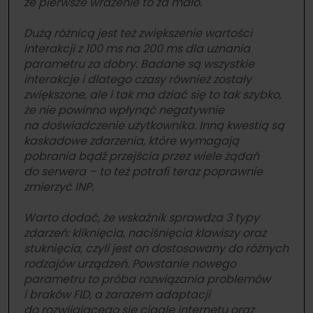
że pierwsze wrażenie to za mało.
Dużą różnicą jest też zwiększenie wartości
interakcji z 100 ms na 200 ms dla uznania
parametru za dobry. Badane są wszystkie
interakcje i dlatego czasy również zostały
zwiększone, ale i tak ma dziać się to tak szybko,
że nie powinno wpłynąć negatywnie
na doświadczenie użytkownika. Inną kwestią są
kaskadowe zdarzenia, które wymagają
pobrania bądź przejścia przez wiele żądań
do serwera – to też potrafi teraz poprawnie
zmierzyć INP.
Warto dodać, że wskaźnik sprawdza 3 typy
zdarzeń: kliknięcia, naciśnięcia klawiszy oraz
stuknięcia, czyli jest on dostosowany do różnych
rodzajów urządzeń. Powstanie nowego
parametru to próba rozwiązania problemów
i braków FID, a zarazem adaptacji
do rozwijającego się ciągle internetu oraz