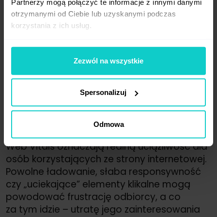
Partnerzy mogą połączyć te informacje z innymi danymi
działania optymalizacyjne.
otrzymanymi od Ciebie lub uzyskanymi podczas
korzystania z ich usług.
Zezwól na wszystkie
Spersonalizuj
źródło: web.dev
Odmowa
Warto pamiętać, że niskie wartości Core
Web Vitals oznaczają realną uciążliwość dla
osób korzystających ze strony internetowej.
Powolne ładowanie, słaba responsywność
czy „uciekające” elementy klikalne mogą
powodować frustrację odbiorcy, a co
za tym idzie – utratę jego zainteresowania