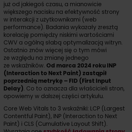
już od jakiegoś czasu, a mianowicie
większego nacisku na efektywność strony
w interakcji z użytkownikami (web
performance). Badania wykazały zresztą
korelację pomiędzy niskimi wartościami
CWV a ogólną słabą optymalizacją witryn.
Ostatnio znów więcej się o tym mówi
ze względu na zmianę jednego
ze wskaźników.
Od marca 2024 roku INP
(Interaction to Next Paint) zastąpił
poprzednią metrykę – FID (First Input
Delay)
. Co to oznacza dla właścicieli stron,
opowiemy w dalszej części artykułu.
Core Web Vitals to 3 wskaźniki: LCP (Largest
Contentful Paint), INP (Interaction to Next
Paint) i CLS (Cumulative Layout Shift).
Wyrażają one
szybkość ładowania strony
,