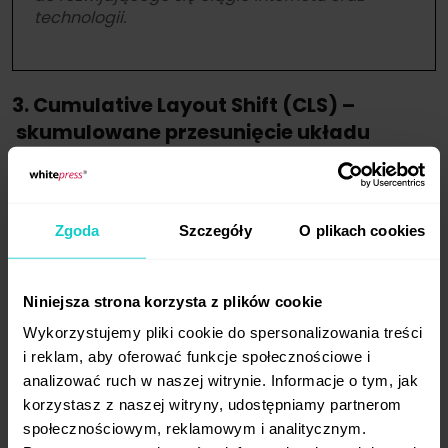
technologii.
3. Cumulative Layout Shift (CLS) –
skumulowane przesunięcie układu
Pod tą skomplikowaną nazwą kryje się
ocena wrażeń użytkownika dotyczących
wizualnej stabilności witryny. Chodzi o to, jak
Zgoda
Szczegóły
O plikach cookies
elementy strony przesuwają się podczas
ładowania mimo braku interakcji ze strony
Niniejsza strona korzysta z plików cookie
odbiorcy. Cumulative Layout Shift jest
mierzony w zakresie od 0 (brak przesunięcia)
Wykorzystujemy pliki cookie do spersonalizowania treści
i reklam, aby oferować funkcje społecznościowe i
do 1 (znaczne przesunięcie).
Google zaleca,
analizować ruch w naszej witrynie. Informacje o tym, jak
by wartość CLS nie przekraczała 0,1
. Wynik
korzystasz z naszej witryny, udostępniamy partnerom
powyżej 0,25 należy potraktować jako
społecznościowym, reklamowym i analitycznym.
niepożądany i jak najszybciej wdrożyć