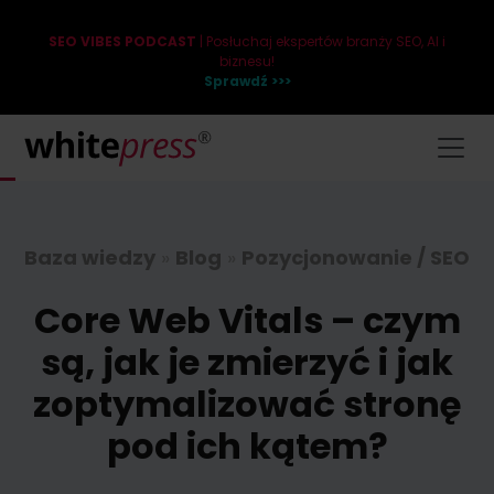
SEO VIBES PODCAST
| Posłuchaj ekspertów branży SEO, AI i
biznesu!
Sprawdź >>>
Baza wiedzy
»
Blog
»
Pozycjonowanie / SEO
Core Web Vitals – czym
są, jak je zmierzyć i jak
zoptymalizować stronę
pod ich kątem?