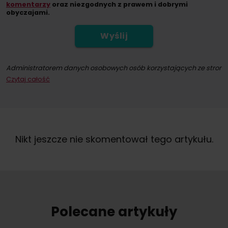
komentarzy
oraz niezgodnych z prawem i dobrymi
obyczajami.
Wyślij
Administratorem danych osobowych osób korzystających ze strony int
Czytaj całość
Dokonując zapisu na newsletter wyrażacie Państwo zgodę na przesył
W każdym momencie przysługuje Państwu możliwość wycofania zgod
Nikt jeszcze nie skomentował tego artykułu.
Polecane artykuły