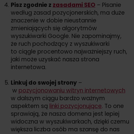
Pisz zgodnie z
zasadami SEO
– Pisanie
według zasad pozycjonerskich, ma duże
znaczenie w dobie nieustannie
zmieniających się algorytmów
wyszukiwarki Google. Nie zapominajmy,
że ruch pochodzący z wyszukiwarki
to ciągle procentowo najważniejszy ruch,
jaki może uzyskać nasza strona
internetowa.
Linkuj do swojej strony
–
w
pozycjonowaniu witryn internetowych
w dalszym ciągu bardzo ważnym
aspektem są
linki pozycjonujące
. To one
sprawiają, że nasza domena jest lepiej
widoczna w wyszukiwarkach, dzięki czemu
większa liczba osób ma szansę do nas