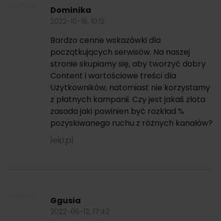
Dominika
2022-10-18, 10:12
Bardzo cenne wskazówki dla
początkujących serwisów. Na naszej
stronie skupiamy się, aby tworzyć dobry
Content i wartościowe treści dla
Użytkowników, natomiast nie korzystamy
z płatnych kampanii. Czy jest jakaś złota
zasada jaki powinien być rozkład %
pozyskiwanego ruchu z różnych kanałów?
leki.pl
Ggusia
2022-06-12, 17:42