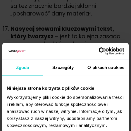
są też znacznie bardziej skłonni
„posharować” dany materiał.
Nasycaj słowami kluczowymi tekst,
który tworzysz
– jest to kolejna zasada
pozycjonerska, która ułatwia nam
pozyskiwanie ruchu. Jeśli będziemy
używali słów kluczowych, które przynoszą
ruch, to zwiększymy widoczność treści
Zgoda
Szczegóły
O plikach cookies
w wyszukiwarkach.
Niniejsza strona korzysta z plików cookie
Używajmy chwytliwych tytułów/
nagłówków
– każdy nagłówek to szansa
Wykorzystujemy pliki cookie do spersonalizowania treści
na otworzenie danego materiału.
i reklam, aby oferować funkcje społecznościowe i
Pamiętaj, że w dzisiejszych czasach
analizować ruch w naszej witrynie. Informacje o tym, jak
korzystasz z naszej witryny, udostępniamy partnerom
o uwagę potencjalnego czytelnika
społecznościowym, reklamowym i analitycznym.
walczysz z wielką ilością blogów,