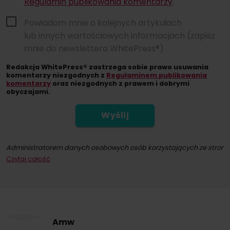
Regulamin publikowania komentarzy
.
Powiadom mnie o kolejnych artykułach
lub innych wartościowych informacjach (zapisz
mnie do newslettera WhitePress®)
Redakcja WhitePress® zastrzega sobie prawo usuwania
komentarzy niezgodnych z
Regulaminem publikowania
komentarzy
oraz niezgodnych z prawem i dobrymi
obyczajami.
Wyślij
Administratorem danych osobowych osób korzystających ze strony int
Czytaj całość
Dokonując zapisu na newsletter wyrażacie Państwo zgodę na przesył
W każdym momencie przysługuje Państwu możliwość wycofania zgod
Amw