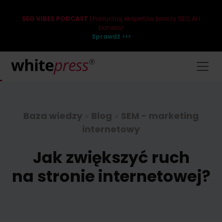
SEO VIBES PODCAST
| Posłuchaj ekspertów branży SEO, AI i
biznesu!
Sprawdź >>>
Baza wiedzy
»
Blog
»
SEM - marketing
internetowy
Jak zwiększyć ruch
na stronie internetowej?