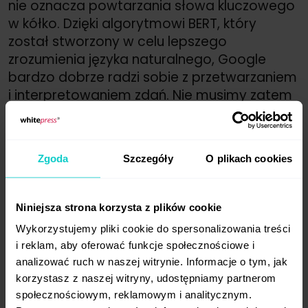
nie oznacza powtarzania słowa kluczowego
w kółko. Dzięki algorytmowi BERT, który
został stworzony w celu lepszego
zrozumienia języka naturalnego, Google
bardzo dobrze radzi sobie z przetwarzaniem
i interpretowaniem zdań. Nie musimy zatem
wypełniać treści słowami kluczowymi,
by roboty wyszukiwarki zrozumiały, o czym
jest nasz tekst.
Zgoda
Szczegóły
O plikach cookies
E-E-A-T
Niniejsza strona korzysta z plików cookie
Google wykorzystuje
E-E-A-T
do oceny
Wykorzystujemy pliki cookie do spersonalizowania treści
jakości i wiarygodności witryn.
Experience,
i reklam, aby oferować funkcje społecznościowe i
Expertise, Authoritativeness and
analizować ruch w naszej witrynie. Informacje o tym, jak
Trustworthiness
(Doświadczenie,
korzystasz z naszej witryny, udostępniamy partnerom
Ekspertyza, Autorytet i Zaufanie)
społecznościowym, reklamowym i analitycznym.
to koncepcja, która ma na celu zapewnić,