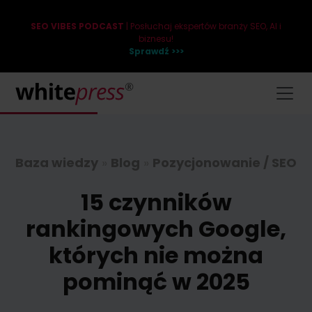
SEO VIBES PODCAST
| Posłuchaj ekspertów branży SEO, AI i
biznesu!
Sprawdź >>>
Baza wiedzy
»
Blog
»
Pozycjonowanie / SEO
15 czynników
rankingowych Google,
których nie można
pominąć w 2025