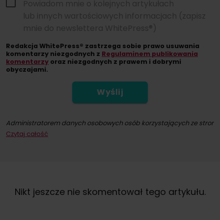
Powiadom mnie o kolejnych artykułach
lub innych wartościowych informacjach (zapisz
mnie do newslettera WhitePress®)
Redakcja WhitePress® zastrzega sobie prawo usuwania
komentarzy niezgodnych z
Regulaminem publikowania
komentarzy
oraz niezgodnych z prawem i dobrymi
obyczajami.
Wyślij
Administratorem danych osobowych osób korzystających ze strony int
Czytaj całość
Dokonując zapisu na newsletter wyrażacie Państwo zgodę na przesył
W każdym momencie przysługuje Państwu możliwość wycofania zgod
Nikt jeszcze nie skomentował tego artykułu.