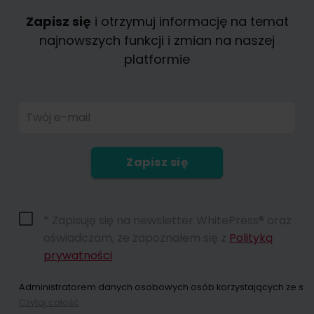
Zapisz się
i otrzymuj informację na temat
najnowszych funkcji i zmian na naszej
platformie
Twój e-mail
Zapisz się
* Zapisuję się na newsletter WhitePress® oraz
oświadczam, że zapoznałem się z
Polityką
prywatności
.
Administratorem danych osobowych osób korzystających ze strony
Czytaj całość
Dokonując zapisu na newsletter wyrażacie Państwo zgodę na przes