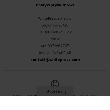
Polityki prywatności
WhitePress sp. z o.o.
Legionów 26/28
43-300 Bielsko-Biała
Polska
NIP: 9372667797
REGON: 243400145
kontakt
@
whitepress
.
com
Udostępnij
Polski
English
Deutsch
Čeština
Slovenčina
0
Hrvatski
Magyar
Română
Українська
Русский