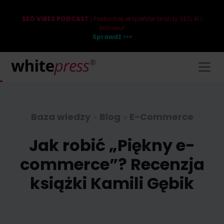
SEO VIBES PODCAST
| Posłuchaj ekspertów branży SEO, AI i
biznesu!
Sprawdź >>>
Baza wiedzy
»
Blog
»
E-Commerce
Jak robić „Piękny e-
commerce”? Recenzja
książki Kamili Gębik