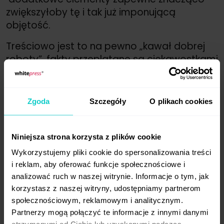
zwiększyłoby tę i tak już imponującą
objętość.
Treściowo jest to na pewno „kawał dobrej
roboty”, fakty przeplatane są ciekawostkami
z branży, a liczne źródła zamieszczone
w tekście przekonują, że dane
zebrano rzetelnie. Jeśli mowa o źródłach,
Zgoda
Szczegóły
O plikach cookies
być może wygodniejsze w czytaniu byłyby
tradycyjne przypisy, to jednak raczej kwestia
indywidualna i nie wpływa w żaden sposób
Niniejsza strona korzysta z plików cookie
na merytorykę.
Wykorzystujemy pliki cookie do spersonalizowania treści
i reklam, aby oferować funkcje społecznościowe i
Podsumowując, książkę Kamili Gębik
analizować ruch w naszej witrynie. Informacje o tym, jak
mogę zdecydowanie polecić wszystkim
korzystasz z naszej witryny, udostępniamy partnerom
osobom zainteresowanym e-commerce
społecznościowym, reklamowym i analitycznym.
w obszarze beauty i fashion jako dobrze
Partnerzy mogą połączyć te informacje z innymi danymi
skondensowany zbiór branżowej wiedzy.