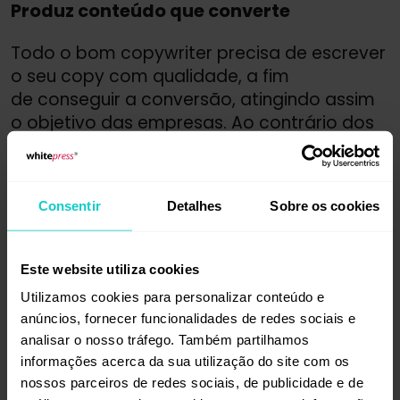
Produz conteúdo que converte
Todo o bom copywriter precisa de escrever
o seu copy com qualidade, a fim
de conseguir a conversão, atingindo assim
o objetivo das empresas. Ao contrário dos
redatores tradicionais do marketing digital,
o copywriter deve levar o leitor a ter a
intenção de fazer determinada ação.
Ou
Consentir
Detalhes
Sobre os cookies
seja, vai muito além de informar, precisa
também de gerar um resultado
específico.
Este website utiliza cookies
Isso acontece em anúncios, descrição
Utilizamos cookies para personalizar conteúdo e
anúncios, fornecer funcionalidades de redes sociais e
de produtos, direcionamento de clientes,
analisar o nosso tráfego. Também partilhamos
finalização de algum serviço e muitas
informações acerca da sua utilização do site com os
outras formas. O copy precisa ter a famosa
nossos parceiros de redes sociais, de publicidade e de
call to action
ou chamada para a ação,