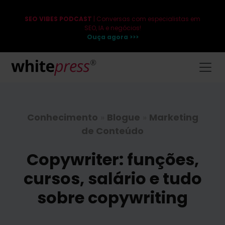
SEO VIBES PODCAST
| Conversas com especialistas em
SEO, IA e negócios!
Ouça agora >>>
Conhecimento
»
Blogue
»
Marketing
de Conteúdo
Copywriter: funções,
cursos, salário e tudo
sobre copywriting