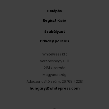
Belépés
Regisztráció
Szabályzat
Privacy policies
WhitePress Kft
Verebeshegy u. 11
2161 Csomád
Magyarország
Adóazonosító szám: 26768142213
hungary
@
whitepress
.
com