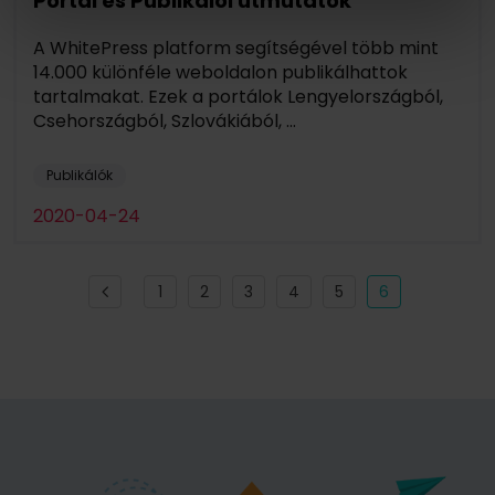
Portál és Publikálói útmutatók
A WhitePress platform segítségével több mint
14.000 különféle weboldalon publikálhattok
tartalmakat. Ezek a portálok Lengyelországból,
Csehországból, Szlovákiából, ...
Publikálók
2020-04-24
1
2
3
4
5
6