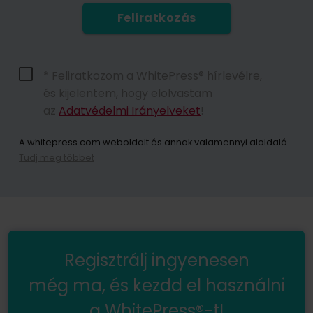
Feliratkozás
* Feliratkozom a WhitePress® hírlevélre,
és kijelentem, hogy elolvastam
az
Adatvédelmi Irányelveket
!
A whitepress.com weboldalt és annak valamennyi aloldalát (a továbbiakban: Weboldal) használó személyek személyes adatainak kezelője az Európai Parlament és a Tanács 2016. április 27-i (EU) 2016/679 rendelete értelmében a személyes adatok feldolgozásával és az ilyen adatok szabad áramlásával, valamint a 95/46/EK irányelv (a továbbiakban: GDPR) hatályon kívül helyezése tekintetében közösen „WhitePress Kft, amelynek székhelye 2161 Csomád, Verebeshegy utca 11 és bekerült a Bielsko-Biała Kerületi Bíróság által vezetett Nemzeti Bírósági Nyilvántartás vállalkozói nyilvántartásába, az Országos Bírósági Nyilvántartás 8. Kereskedelmi Osztálya KRS-számon: 0000651339, NIP: 9372667797, REGON: 243400145 és egyéb cégek a
Tudj meg többet
A hírlevélre való feliratkozással Ön hozzájárul ahhoz, hogy a WhitePress Kft. által kínált szolgáltatások és áruk közvetlen marketingjével kapcsolatos kereskedelmi információk elektronikus kommunikációs eszközökön, különösen e-mailen keresztül küldjenek. és megbízható üzleti partnerei, akik érdeklődnek saját termékeik vagy szolgáltatásaik értékesítésében. Személyes adatai kezelésének jogalapja az Ön hozzájárulása (GDPR 6. cikk (1) bekezdés a) pont). Az űrlap elküldésével Ön kijelenti, hogy elolvasta az
Önnek jogában áll bármikor visszavonni a személyes adatainak marketing célú kezeléséhez adott hozzájárulását. Az Ön személyes adatainak WhitePress Kft általi kezeléséről és kezelésének alapjáról, ideértve az Ön jogait is, az
Regisztrálj ingyenesen
még ma, és kezdd el használni
a WhitePress®-t!