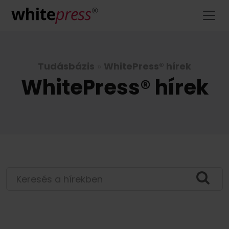
Tudásbázis
»
WhitePress® hírek
WhitePress® hírek
Keresés a hírekben