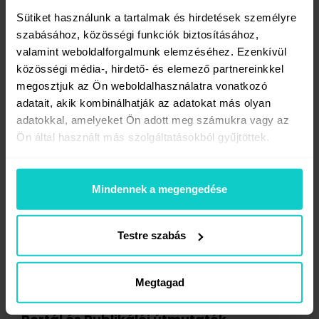
Megkérdeztük a platformunkat használó
Sütiket használunk a tartalmak és hirdetések személyre
ügyfeleket arról, hogy mit várnak a publikálóktól
szabásához, közösségi funkciók biztosításához,
és mi teszi számukra vonzóvá az ajánlataikat.
valamint weboldalforgalmunk elemzéséhez. Ezenkívül
A válaszaik alapján ...
közösségi média-, hirdető- és elemező partnereinkkel
megosztjuk az Ön weboldalhasználatra vonatkozó
Publikálók
adatait, akik kombinálhatják az adatokat más olyan
2020-04-29
adatokkal, amelyeket Ön adott meg számukra vagy az
Ön által használt más szolgáltatásokból gyűjtöttek.
Mindennek a megengedése
Testre szabás
Megtagad