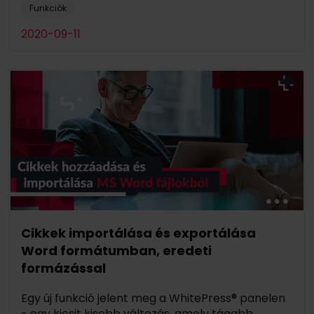
Funkciók
2020-09-11
Cikkek importálása és exportálása
Word formátumban, eredeti
formázással
Egy új funkció jelent meg a WhitePress® panelen
- egy kicsit kisebb változás, amely tágabb