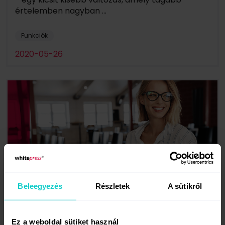
értelemben nagyban ...
Funkciók
2020-05-26
Beleegyezés
Részletek
A sütikről
Így kereshetsz jobban a WhitePress-szel
– 11 tipp publikálók számára
Ez a weboldal sütiket használ