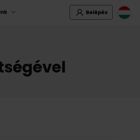
unk
Belépés
tségével