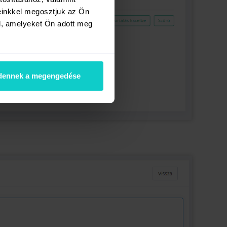
einkkel megosztjuk az Ön
l, amelyeket Ön adott meg
dennek a megengedése