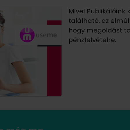
Mivel Publikálóin
található, az elmú
hogy megoldást tal
pénzfelvételre.