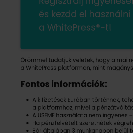
Regisztrálj ingyenes
és kezdd el használni
a WhitePress®-t!
Örömmel tudatjuk veletek, hogy a mai 
a WhitePress platformon, mint magány
Fontos információk:
A kifizetések Euróban történnek, te
a platformhoz, mivel a pénzátváltá
A USEME használata nem ingyenes – 
Ha pénzfelvételt szeretnétek végreh
Bár általában 3 munkanapon belül te