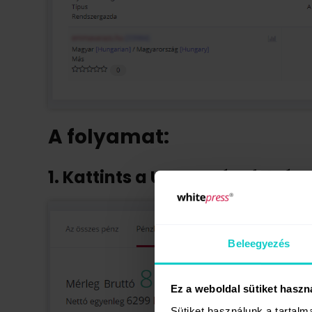
A folyamat:
1. Kattints a USEME Pénzfelvét
Beleegyezés
Ez a weboldal sütiket haszn
Sütiket használunk a tartal