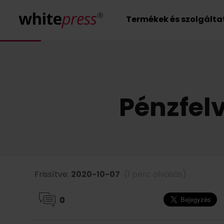
Termékek és szolgált
Pénzfel
Frissítve:
2020-10-07
(1 perc olvasás)
0