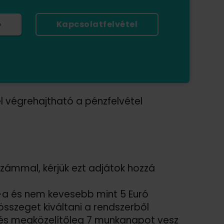
ó
Kapcsolatfelvétel
 végrehajtható a pénzfelvétel
számmal, kérjük ezt adjátok hozzá
-a és nem kevesebb mint 5 Euró
összeget kiváltani a rendszerből
zetés megközelítőleg 7 munkanapot vesz