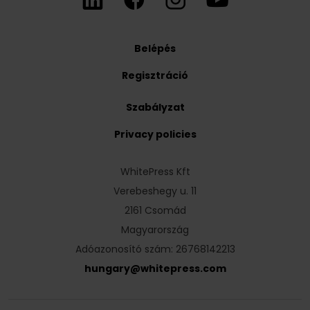
Belépés
Regisztráció
Szabályzat
Privacy policies
WhitePress Kft
Verebeshegy u. 11
2161 Csomád
Magyarország
Adóazonosító szám: 26768142213
hungary
@
whitepress
.
com