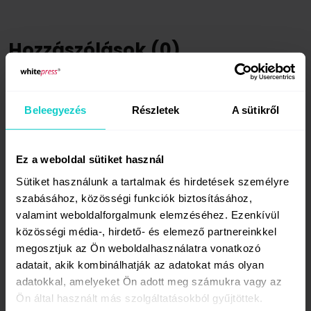
Hozzászólások (0)
Aláírás*
Beleegyezés
Részletek
A sütikről
E-mail cím (elrejtve)*
Ez a weboldal sütiket használ
Sütiket használunk a tartalmak és hirdetések személyre
szabásához, közösségi funkciók biztosításához,
Weboldal
valamint weboldalforgalmunk elemzéséhez. Ezenkívül
közösségi média-, hirdető- és elemező partnereinkkel
megosztjuk az Ön weboldalhasználatra vonatkozó
adatait, akik kombinálhatják az adatokat más olyan
Hozzászólás*
adatokkal, amelyeket Ön adott meg számukra vagy az
Ön által használt más szolgáltatásokból gyűjtöttek.