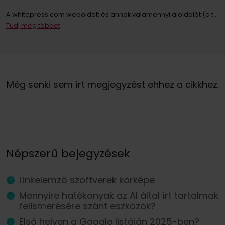
A whitepress.com weboldalt és annak valamennyi aloldalát (a továbbiakban: Weboldal) használó személyek személyes adatainak kezelője az Európai Parlament és a Tanács 2016. április 27-i (EU) 2016/679 rendelete értelmében a személyes adatok feldolgozásával és az ilyen adatok szabad áramlásával, valamint a 95/46/EK irányelv (a továbbiakban: GDPR) hatályon kívül helyezése tekintetében közösen „WhitePress Kft, amelynek székhelye 2161 Csomád, Verebeshegy utca 11 és bekerült a Bielsko-Biała Kerületi Bíróság által vezetett Nemzeti Bírósági Nyilvántartás vállalkozói nyilvántartásába, az Országos Bírósági Nyilvántartás 8. Kereskedelmi Osztálya KRS-számon: 0000651339, NIP: 9372667797, REGON: 243400145 és egyéb cégek a
Tudj meg többet
A hírlevélre való feliratkozással Ön hozzájárul ahhoz, hogy a WhitePress Kft. által kínált szolgáltatások és áruk közvetlen marketingjével kapcsolatos kereskedelmi információk elektronikus kommunikációs eszközökön, különösen e-mailen keresztül küldjenek. és megbízható üzleti partnerei, akik érdeklődnek saját termékeik vagy szolgáltatásaik értékesítésében. Személyes adatai kezelésének jogalapja az Ön hozzájárulása (GDPR 6. cikk (1) bekezdés a) pont).
Önnek jogában áll bármikor visszavonni a személyes adatainak marketing célú kezeléséhez adott hozzájárulását. Az Ön személyes adatainak WhitePress Kft általi kezeléséről és kezelésének alapjáról, ideértve az Ön jogait is, az
Még senki sem írt megjegyzést ehhez a cikkhez.
Népszerű bejegyzések
Linkelemző szoftverek körképe
Mennyire hatékonyak az AI által írt tartalmak
felismerésére szánt eszközök?
Első helyen a Google listáján 2025-ben?