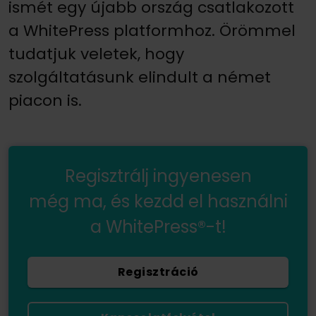
ismét egy újabb ország csatlakozott
a WhitePress platformhoz. Örömmel
tudatjuk veletek, hogy
szolgáltatásunk elindult a német
piacon is.
Regisztrálj ingyenesen
még ma, és kezdd el használni
a WhitePress®-t!
Regisztráció