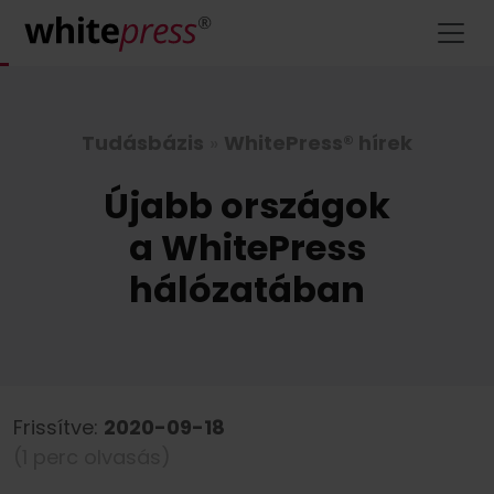
Tudásbázis
»
WhitePress® hírek
Újabb országok
a WhitePress
hálózatában
Frissítve:
2020-09-18
(1 perc olvasás)