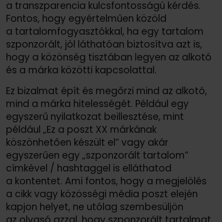
a transzparencia kulcsfontosságú kérdés.
Fontos, hogy egyértelműen közöld
a tartalomfogyasztókkal, ha egy tartalom
szponzorált, jól láthatóan biztosítva azt is,
hogy a közönség tisztában legyen az alkotó
és a márka közötti kapcsolattal.
Ez bizalmat épít és megőrzi mind az alkotó,
mind a márka hitelességét. Például egy
egyszerű nyilatkozat beillesztése, mint
például „Ez a poszt XX márkának
köszönhetően készült el” vagy akár
egyszerűen egy „szponzorált tartalom”
címkével /
hashtaggel is elláthatod
a kontentet. Ami fontos, hogy a megjelölés
a cikk vagy közösségi média poszt elején
kapjon helyet, ne utólag szembesüljön
az olvasó azzal, hogy szponzorált tartalmat