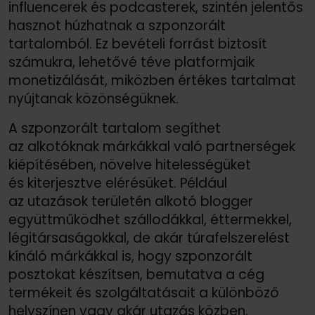
influencerek és podcasterek, szintén jelentős
hasznot húzhatnak a szponzorált
tartalomból. Ez bevételi forrást biztosít
számukra, lehetővé téve platformjaik
monetizálását, miközben értékes tartalmat
nyújtanak közönségüknek.
A szponzorált tartalom segíthet
az alkotóknak márkákkal való partnerségek
kiépítésében, növelve hitelességüket
és kiterjesztve elérésüket. Például
az utazások területén alkotó blogger
együttműködhet szállodákkal, éttermekkel,
légitársaságokkal, de akár túrafelszerelést
kínáló márkákkal is, hogy szponzorált
posztokat készítsen, bemutatva a cég
termékeit és szolgáltatásait a különböző
helyszínen vagy akár utazás közben,