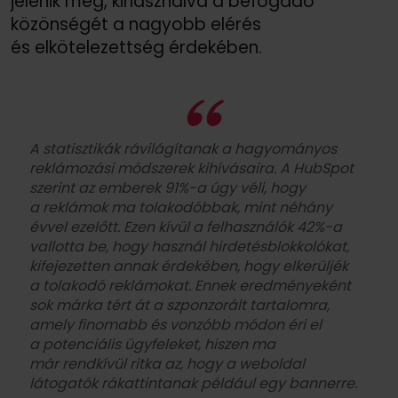
jelenik meg, kihasználva a befogadó
közönségét a nagyobb elérés
és elkötelezettség érdekében.
A statisztikák rávilágítanak a hagyományos
reklámozási módszerek kihívásaira. A HubSpot
szerint az emberek 91%-a úgy véli, hogy
a reklámok ma tolakodóbbak, mint néhány
évvel ezelőtt. Ezen kívül a felhasználók 42%-a
vallotta be, hogy használ hirdetésblokkolókat,
kifejezetten annak érdekében, hogy elkerüljék
a tolakodó reklámokat. Ennek eredményeként
sok márka tért át a szponzorált tartalomra,
amely finomabb és vonzóbb módon éri el
a potenciális ügyfeleket, hiszen ma
már rendkívül ritka az, hogy a weboldal
látogatók rákattintanak például egy bannerre.