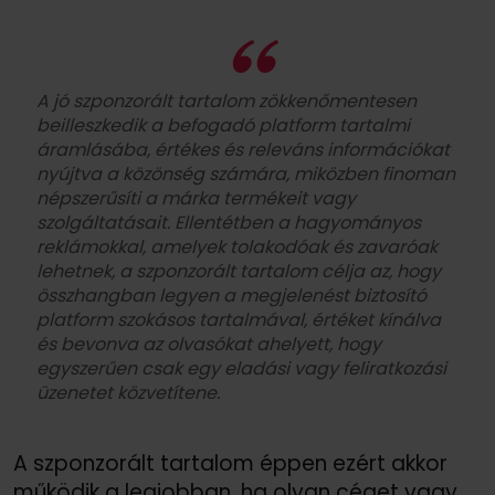
A jó szponzorált tartalom zökkenőmentesen
beilleszkedik a befogadó platform tartalmi
áramlásába, értékes és releváns információkat
nyújtva a közönség számára, miközben finoman
népszerűsíti a márka termékeit vagy
szolgáltatásait. Ellentétben a hagyományos
reklámokkal, amelyek tolakodóak és zavaróak
lehetnek, a szponzorált tartalom célja az, hogy
összhangban legyen a megjelenést biztosító
platform szokásos tartalmával, értéket kínálva
és bevonva az olvasókat ahelyett, hogy
egyszerűen csak egy eladási vagy feliratkozási
üzenetet közvetítene.
A szponzorált tartalom éppen ezért akkor
működik a legjobban, ha olyan céget vagy