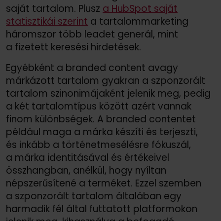
saját tartalom. Plusz
a HubSpot saját
statisztikái szerint
a tartalommarketing
háromszor több leadet generál, mint
a fizetett keresési hirdetések.
Egyébként a branded content avagy
márkázott tartalom gyakran a szponzorált
tartalom szinonimájaként jelenik meg, pedig
a két tartalomtípus között azért vannak
finom különbségek. A branded contentet
például maga a márka készíti és terjeszti,
és inkább a történetmesélésre fókuszál,
a márka identitásával és értékeivel
összhangban, anélkül, hogy nyíltan
népszerűsítené a terméket. Ezzel szemben
a szponzorált tartalom általában egy
harmadik fél által futtatott platformokon