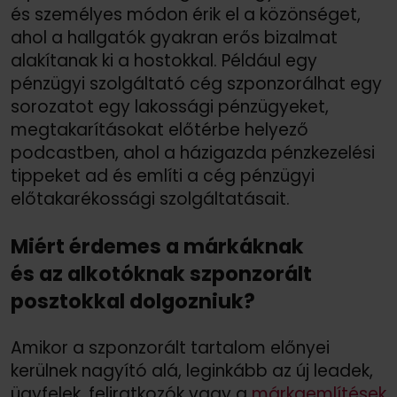
és személyes módon érik el a közönséget,
ahol a hallgatók gyakran erős bizalmat
alakítanak ki a hostokkal. Például egy
pénzügyi szolgáltató cég szponzorálhat egy
sorozatot egy lakossági pénzügyeket,
megtakarításokat előtérbe helyező
podcastben, ahol a házigazda pénzkezelési
tippeket ad és említi a cég pénzügyi
előtakarékossági szolgáltatásait.
Miért érdemes a márkáknak
és az alkotóknak szponzorált
posztokkal dolgozniuk?
Amikor a szponzorált tartalom előnyei
kerülnek nagyító alá, leginkább az új leadek,
ügyfelek, feliratkozók vagy a
márkaemlítések