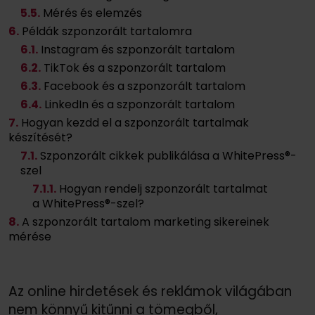
5
.5.
Mérés és elemzés
6.
Példák szponzorált tartalomra
6
.1.
Instagram és szponzorált tartalom
6
.2.
TikTok és a szponzorált tartalom
6
.3.
Facebook és a szponzorált tartalom
6
.4.
LinkedIn és a szponzorált tartalom
7.
Hogyan kezdd el a szponzorált tartalmak
készítését?
7
.1.
Szponzorált cikkek publikálása a WhitePress®-
szel
7
.1.
1.
Hogyan rendelj szponzorált tartalmat
a WhitePress®-szel?
8.
A szponzorált tartalom marketing sikereinek
mérése
Az online hirdetések és reklámok világában
nem könnyű kitűnni a tömegből,