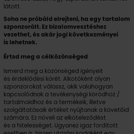
látott.
Soha ne próbáld elrejteni, ha egy tartalom
szponzorált. Ez bizalomvesztéshez
vezethet, és akár jogi következményei
is lehetnek.
Értsd meg a célközönséged
Ismerd meg a közönséged igényeit
és érdeklődési körét. Alkotóként olyan
szponzorokat válassz, akik valahogyan
kapcsolódnak a tevékenységi körödhöz /
tartalmaidhoz és a termékeik, illetve
szolgáltatásaik értéket nyújtanak a követőid
számára. Ez növeli az elköteleződést
és a hitelességet. Ugyanez igaz fordított
esetben is, hiszen utazási irodaként egy