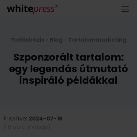
Tudásbázis
»
Blog
»
Tartalommarketing
Szponzorált tartalom:
egy legendás útmutató
inspiráló példákkal
Frissítve:
2024-07-19
(18 perc olvasás)