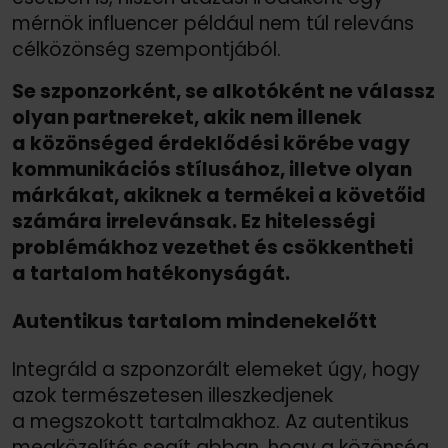
mérnök influencer például nem túl releváns
célközönség szempontjából.
Se szponzorként, se alkotóként ne válassz
olyan partnereket, akik nem illenek
a közönséged érdeklődési körébe vagy
kommunikációs stílusához, illetve olyan
márkákat, akiknek a termékei a követőid
számára irrelevánsak. Ez hitelességi
problémákhoz vezethet és csökkentheti
a tartalom hatékonyságát.
Autentikus tartalom mindenekelőtt
Integráld a szponzorált elemeket úgy, hogy
azok természetesen illeszkedjenek
a megszokott tartalmakhoz. Az autentikus
megközelítés segít abban, hogy a közönség