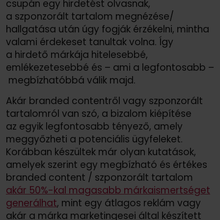
csupán egy hirdetést olvasnak,
a szponzorált tartalom megnézése/
hallgatása után úgy fogják érzékelni, mintha
valami érdekeset tanultak volna. Így
a hirdető márkája hitelesebbé,
emlékezetesebbé és – ami a legfontosabb –
megbízhatóbbá válik majd.
Akár branded contentről vagy szponzorált
tartalomról van szó, a bizalom kiépítése
az egyik legfontosabb tényező, amely
meggyőzheti a potenciális ügyfeleket.
Korábban készültek már olyan kutatások,
amelyek szerint egy megbízható és értékes
branded content /
szponzorált tartalom
akár 50%-kal magasabb márkaismertséget
generálhat
, mint egy átlagos reklám vagy
akár a márka marketingesei által készített