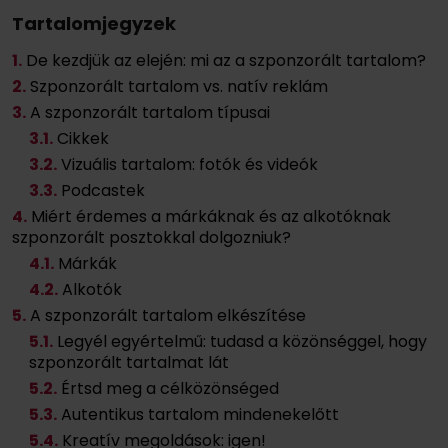
Tartalomjegyzek
1.
De kezdjük az elején: mi az a szponzorált tartalom?
2.
Szponzorált tartalom vs. natív reklám
3.
A szponzorált tartalom típusai
3
.1.
Cikkek
3
.2.
Vizuális tartalom: fotók és videók
3
.3.
Podcastek
4.
Miért érdemes a márkáknak és az alkotóknak
szponzorált posztokkal dolgozniuk?
4
.1.
Márkák
4
.2.
Alkotók
5.
A szponzorált tartalom elkészítése
5
.1.
Legyél egyértelmű: tudasd a közönséggel, hogy
szponzorált tartalmat lát
5
.2.
Értsd meg a célközönséged
5
.3.
Autentikus tartalom mindenekelőtt
5
.4.
Kreatív megoldások: igen!