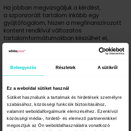
Ha jobban megvizsgáljuk a kérdést,
a szponzorált tartalom inkább egy
gyűjtőfogalom, hiszen a megfinanszírozott
kontent rendkívül változatos
tartalomformátumokban készülhet el,
viszont sokoldalúságát és hatékonyságát
bizonyítandó, mindegyik egyedi módon
képes bevonni a közönséget.
Beleegyezés
Részletek
A sütikről
A különböző formátumok közé tartoznak
a cikkek, videók, közösségi média posztok,
filmek és akár listák formájában is. Mindegyik
Ez a weboldal sütiket használ
típus más célokat szolgál és más
Sütiket használunk a tartalmak és hirdetések személyre
platformokra illik, lehetővé téve a márkák
szabásához, közösségi funkciók biztosításához,
számára azt, hogy a legmegfelelőbb
valamint weboldalforgalmunk elemzéséhez. Ezenkívül
formátumot válasszák céljaik és közönségük
közösségi média-, hirdető- és elemező partnereinkkel
szerint.
megosztjuk az Ön weboldalhasználatra vonatkozó