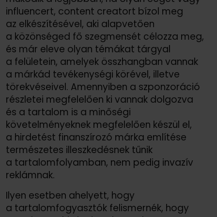
influencert, content creatort bízol meg
az elkészítésével, aki alapvetően
a közönséged fő szegmensét célozza meg,
és már eleve olyan témákat tárgyal
a felületein, amelyek összhangban vannak
a márkád tevékenységi körével, illetve
törekvéseivel. Amennyiben a szponzoráció
részletei megfelelően ki vannak dolgozva
és a tartalom is a minőségi
követelményeknek megfelelően készül el,
a hirdetést finanszírozó márka említése
természetes illeszkedésnek tűnik
a tartalomfolyamban, nem pedig invazív
reklámnak.
Ilyen esetben ahelyett, hogy
a tartalomfogyasztók felismernék, hogy