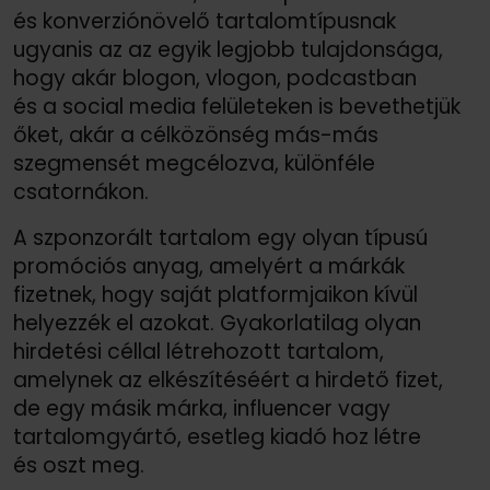
és konverziónövelő tartalomtípusnak
ugyanis az az egyik legjobb tulajdonsága,
hogy akár blogon, vlogon, podcastban
és a social media felületeken is bevethetjük
őket, akár a célközönség más-más
szegmensét megcélozva, különféle
csatornákon.
A szponzorált tartalom egy olyan típusú
promóciós anyag, amelyért a márkák
fizetnek, hogy saját platformjaikon kívül
helyezzék el azokat. Gyakorlatilag olyan
hirdetési céllal létrehozott tartalom,
amelynek az elkészítéséért a hirdető fizet,
de egy másik márka, influencer vagy
tartalomgyártó, esetleg kiadó hoz létre
és oszt meg.