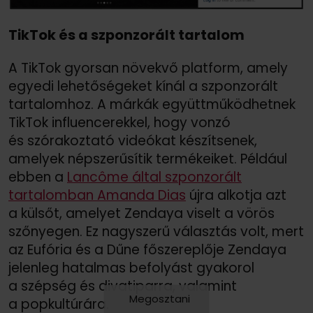
TikTok és a szponzorált tartalom
A TikTok gyorsan növekvő platform, amely
egyedi lehetőségeket kínál a szponzorált
tartalomhoz. A márkák együttműködhetnek
TikTok influencerekkel, hogy vonzó
és szórakoztató videókat készítsenek,
amelyek népszerűsítik termékeiket. Például
ebben a
Lancôme által szponzorált
tartalomban Amanda Dias
újra alkotja azt
a külsőt, amelyet Zendaya viselt a vörös
szőnyegen. Ez nagyszerű választás volt, mert
az Eufória és a Dűne főszereplője Zendaya
jelenleg hatalmas befolyást gyakorol
a szépség és divatiparra, valamint
Megosztani
a popkultúrára.