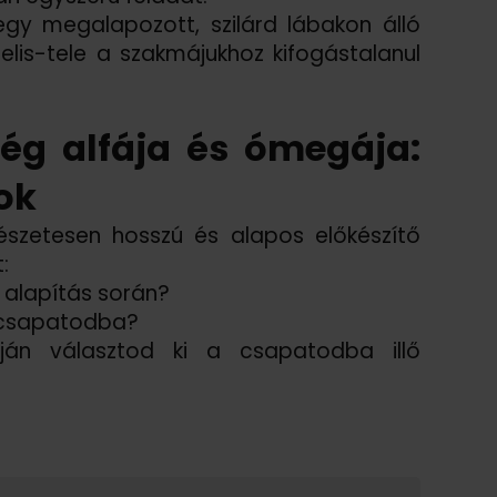
y megalapozott, szilárd lábakon álló
telis-tele a szakmájukhoz kifogástalanul
ség alfája és ómegája:
ok
észetesen hosszú és alapos előkészítő
:
 alapítás során?
a csapatodba?
ján választod ki a csapatodba illő