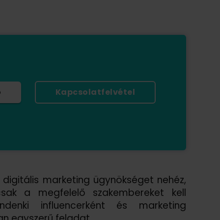
ó
Kapcsolatfelvétel
y digitális marketing ügynökséget nehéz,
sak a megfelelő szakembereket kell
denki influencerként és marketing
n egyszerű feladat.