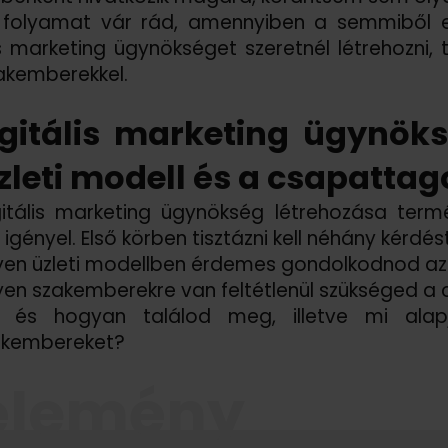
 folyamat vár rád, amennyiben a semmiből eg
is marketing ügynökséget szeretnél létrehozni, 
akemberekkel.
igitális marketing ügynök
zleti modell és a csapattag
gitális marketing ügynökség létrehozása term
igényel. Első körben tisztázni kell néhány kérdést
yen üzleti modellben érdemes gondolkodnod az
yen szakemberekre van feltétlenül szükséged 
l és hogyan találod meg, illetve mi alap
akembereket?
élemény