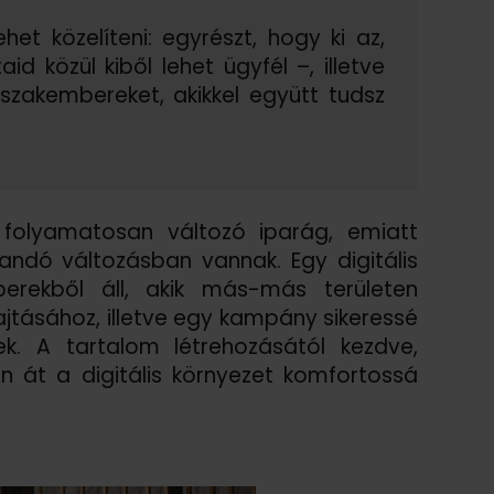
et közelíteni: egyrészt, hogy ki az,
d közül kiből lehet ügyfél –, illetve
szakembereket, akikkel együtt tudsz
 folyamatosan változó iparág, emiatt
andó változásban vannak. Egy digitális
rekből áll, akik más-más területen
jtásához, illetve egy kampány sikeressé
ek. A tartalom létrehozásától kezdve,
n át a digitális környezet komfortossá