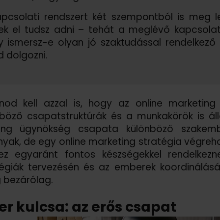
pcsolati rendszert két szempontból is meg leh
ek el tudsz adni – tehát a meglévő kapcsolatai
 ismersz-e olyan jó szaktudással rendelkező 
 dolgozni.
nod kell azzal is, hogy az online marketing
böző csapatstruktúrák és a munkakörök is áll
ing ügynökség csapata különböző szakembe
yak, de egy online marketing stratégia végreha
hez egyaránt fontos készségekkel rendelkezn
égiák tervezésén és az emberek koordinálásá
g bezárólag.
ker kulcsa: az erős csapat