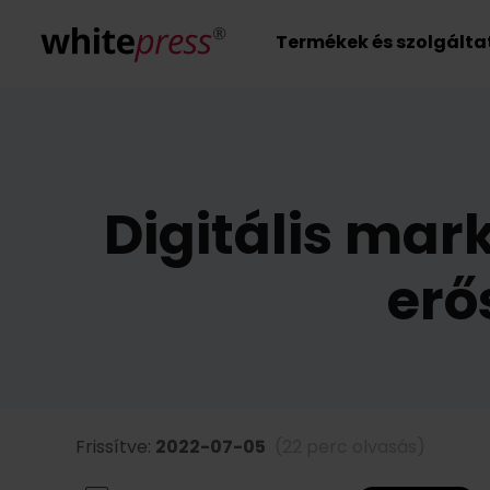
Termékek és szolgált
Digitális mar
erő
Frissítve:
2022-07-05
(22 perc olvasás)