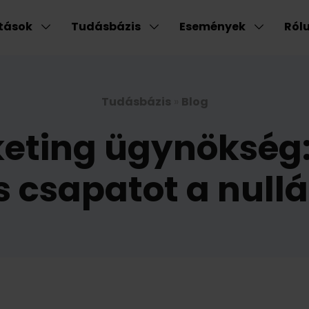
atások
Tudásbázis
Események
Ról
Tudásbázis
»
Blog
keting ügynökség
s csapatot a nullá