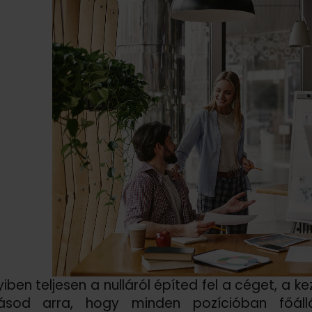
ben teljesen a nulláról építed fel a céget, a k
rásod arra, hogy minden pozícióban főáll