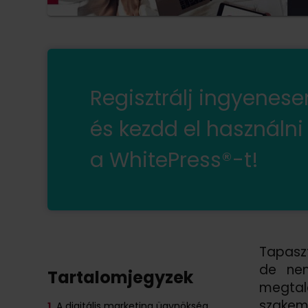
Regisztrálj ingyenes
és kezdd el használni
a WhitePress®-t!
Tapaszt
de nem
Tartalomjegyzek
megtal
szakemb
1.
A digitális marketing ügynökség