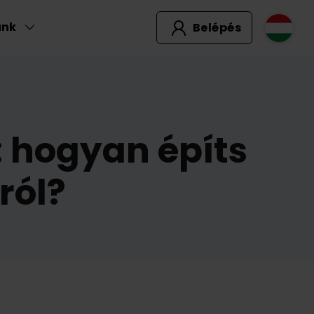
unk
Belépés
: hogyan építs
ról?