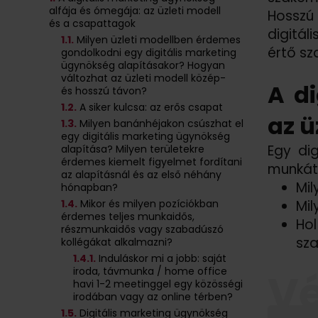
alfája és ómegája: az üzleti modell
Hosszú
és a csapattagok
digitál
1
.1.
Milyen üzleti modellben érdemes
értő sz
gondolkodni egy digitális marketing
ügynökség alapításakor? Hogyan
változhat az üzleti modell közép-
A d
és hosszú távon?
1
.2.
A siker kulcsa: az erős csapat
az ü
1
.3.
Milyen banánhéjakon csúszhat el
egy digitális marketing ügynökség
Egy di
alapítása? Milyen területekre
érdemes kiemelt figyelmet fordítani
munkát 
az alapításnál és az első néhány
Mil
hónapban?
1
.4.
Mikor és milyen pozíciókban
Mil
érdemes teljes munkaidős,
Ho
részmunkaidős vagy szabadúszó
sz
kollégákat alkalmazni?
1
.4.
1.
Induláskor mi a jobb: saját
iroda, távmunka / home office
V
havi 1-2 meetinggel egy közösségi
irodában vagy az online térben?
1
.5.
Digitális marketing ügynökség