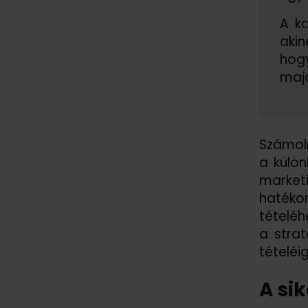
A ka
akin
hogy
majd
Számol
a külön
market
hatékon
tételé
a strat
tételéi
A si