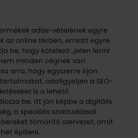
 termékek adás-vételének egyre
k az online térben, emiatt egyre
tja be, hogy kötelező „jelen lenni
e nem minden cégnek van
sa arra, hogy egyszerre írjon
tartalmakat, odafigyeljen a SEO-
detéseket is a lehető
zza be. Itt jön képbe a digitális
g, a speciális szaktudással
bereket tömörítő szervezet, amit
ehet építeni.