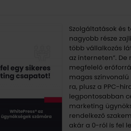
Szolgáltatások és
nagyobb része zajli
több vállalkozás lá
az interneten”. D
megfelelő erőforrá
magas színvonalú 
ra, plusz a PPC-hir
legpontosabban célo
marketing ügynöksé
rendelkező szakem
akár a 0-ról is fel l