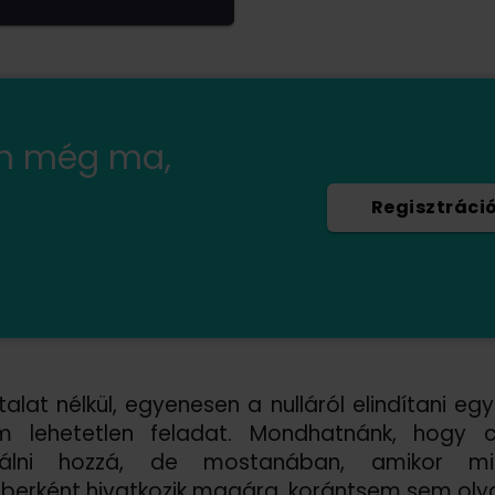
en még ma,
Regisztráci
alat nélkül, egyenesen a nulláról elindítani eg
 lehetetlen feladat. Mondhatnánk, hogy c
álni hozzá, de mostanában, amikor min
erként hivatkozik magára, korántsem sem olya