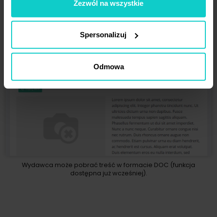
Zezwól na wszystkie
Spersonalizuj
Odmowa
Wydawca może pobrać treść w formacie DOC (funkcja
dostępna już wcześniej).