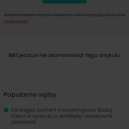
Administratorem danych osobowych osób korzystających ze strony int
Czytaj całość
Dokonując zapisu na newsletter wyrażacie Państwo zgodę na przesył
W każdym momencie przysługuje Państwu możliwość wycofania zgod
Nikt jeszcze nie skomentował tego artykułu.
Popularne wpisy
Strategia content marketingowa. Buduj
treści w oparciu o analitykę i kreatywne
działania!