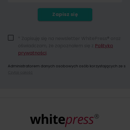
Zapisz się
* Zapisuję się na newsletter WhitePress® oraz
oświadczam, że zapoznałem się z
Polityką
prywatności
.
Administratorem danych osobowych osób korzystających ze strony
Czytaj całość
Dokonując zapisu na newsletter wyrażacie Państwo zgodę na przes
W każdym momencie przysługuje Państwu możliwość wycofania zgo