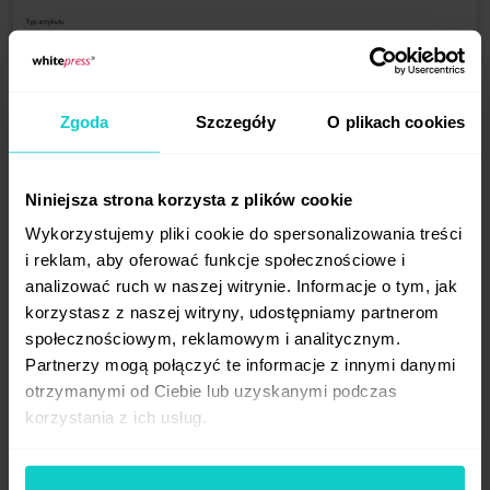
Wypełniona automatycznie i sformatowna treść po imporcie
danych.
Zgoda
Szczegóły
O plikach cookies
Nowa funkcja pozwoli zaoszczędzić czas
przy każdej publikacji i usprawnić
eksportowanie artykułu z panelu
Niniejsza strona korzysta z plików cookie
WhitePress®, a to z kolei przyspiesza cały
Wykorzystujemy pliki cookie do spersonalizowania treści
proces realizacji zamówień.
i reklam, aby oferować funkcje społecznościowe i
analizować ruch w naszej witrynie. Informacje o tym, jak
Wydawca, aby sprawdzić tekst do publikacji,
korzystasz z naszej witryny, udostępniamy partnerom
może go pobrać jednym kliknięciem w tym
społecznościowym, reklamowym i analitycznym.
samym rozszerzeniu, w którym został
Partnerzy mogą połączyć te informacje z innymi danymi
zaimportowany, z zachowaniem wyglądu
otrzymanymi od Ciebie lub uzyskanymi podczas
i rozmieszczenia treści.
korzystania z ich usług.