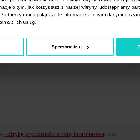
ormacje o tym, jak korzystasz z naszej witryny, udostępniamy p
Partnerzy mogą połączyć te informacje z innymi danymi otrzym
nia z ich usług.
(0)
Spersonalizuj
Z
Adres e-mail (ukryty)*
ję
Politykę prywatności strony internetowej
oraz