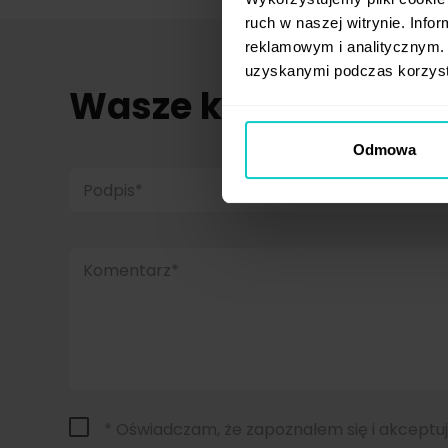
ruch w naszej witrynie. Inf
reklamowym i analitycznym. 
uzyskanymi podczas korzysta
Wasze komentarze 
Odmowa
Podpis*
Komentarz*
* Oświadczam, że zapoznałem się i akceptu