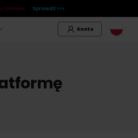
 i biznesu!
Sprawdź >>>
Konto
latformę