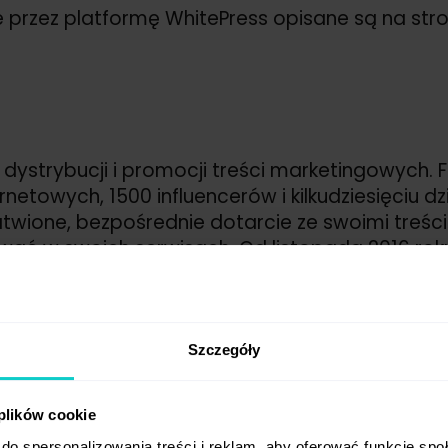
e przez platformę WhitePress opisane są na stro
, dystrybucji i promocji treści marketingowych. 
rnetowych, 1500 influencerów i kilkudziesięciu d
ułatwione, bezpośrednie dotarcie ze swoimi treś
ać w swoich serwisach. Od listopada 2016 roku
ss należy do Grupy Netsprint.
Szczegóły
 plików cookie
do spersonalizowania treści i reklam, aby oferować funkcje sp