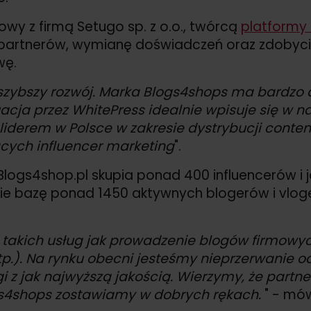
wy z firmą Setugo sp. z o.o., twórcą
platformy 
partnerów, wymianę doświadczeń oraz zdobycie
wę.
szybszy rozwój. Marka Blogs4shops ma bardzo do
uacja przez WhitePress
idealnie wpisuje się w n
liderem w Polsce w zakresie dystrybucji conte
cych influencer marketing
".
ogs4shop.pl skupia ponad 400 influencerów i j
ie bazę ponad 1450 aktywnych blogerów i vloge
takich usług jak prowadzenie blogów firmowyc
tp.). Na rynku obecni jesteśmy nieprzerwanie o
gi z jak najwyższą jakością. Wierzymy, że par
s4shops zostawiamy w dobrych rękach.
" - mów