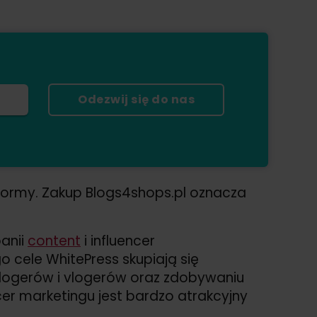
Odezwij się do nas
ormy. Zakup Blogs4shops.pl oznacza
panii
content
i influencer
 cele WhitePress skupiają się
 blogerów i vlogerów oraz zdobywaniu
ncer marketingu jest bardzo atrakcyjny