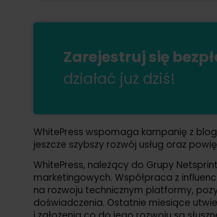
Zarejestruj się bezp
działać już dziś!
WhitePress wspomaga kampanię z bloge
jeszcze szybszy rozwój usług oraz powię
WhitePress, należący do Grupy Netsprint
marketingowych. Współpraca z influence
na rozwoju technicznym platformy, pozys
doświadczenia. Ostatnie miesiące utwierd
i założenia co do jego rozwoju są słuszn