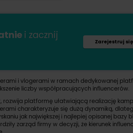
łatnie
i zacznij
Zarejestruj się
rami i vlogerami w ramach dedykowanej platf
kszenie liczby współpracujących influencerów.
, rozwija platformę ułatwiającą realizację kam
rami charakteryzuje się dużą dynamiką, dlatego
kaniu jak największej i najlepiej opisanej bazy
ziły zarząd firmy w decyzji, że kierunek influe
e.