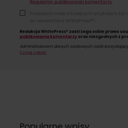
Regulamin publikowania komentarzy
.
Powiadom mnie o kolejnych artykułach lub 
do newslettera WhitePress®)
Redakcja WhitePress® zastrzega sobie prawo us
publikowania komentarzy
oraz niezgodnych z pr
Administratorem danych osobowych osób korzystających 
Czytaj całość
Dokonując zapisu na newsletter wyrażacie Państwo zgo
W każdym momencie przysługuje Państwu możliwość wy
Popularne wpisy