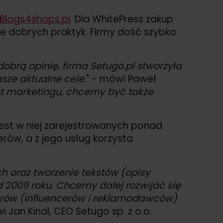
Blogs4shops.pl
. Dla WhitePress zakup
 dobrych praktyk. Firmy dość szybko
brą opinię, firma Setugo.pl stworzyła
asze aktualne cele
." - mówi Paweł
nt marketingu, chcemy być także
est w niej zarejestrowanych ponad
rów, a z jego usług korzysta
h oraz tworzenie tekstów (opisy
d 2009 roku. Chcemy dalej rozwijać się
tnerów (influencerów i reklamodawców)
i Jan Kinal, CEO Setugo sp. z o.o.