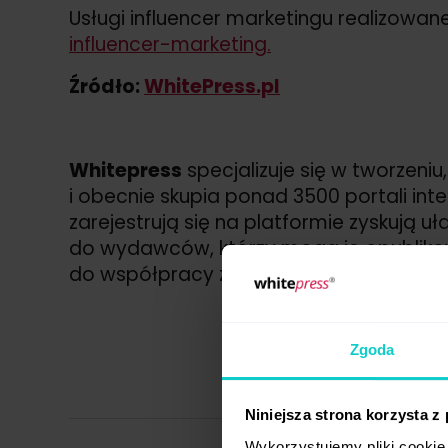
Usługi influencer marketingu realizowan
influencer-marketing.
Źródło:
WhitePress.pl
Whitepress
specjalizuje się w tworzeniu
i obecnie skupia ponad 3500 portali inte
zarejestrują się na platformie zyskują 
do wydawców, którzy mogą je opublikow
do współpracy z influencerami. WhitePre
Zgoda
Niniejsza strona korzysta z
Wykorzystujemy pliki cookie 