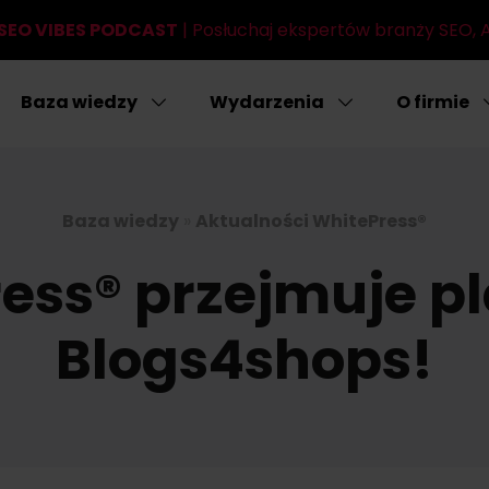
SEO VIBES PODCAST
| Posłuchaj ekspertów branży SEO, AI
Baza wiedzy
Wydarzenia
O firmie
Baza wiedzy
»
Aktualności WhitePress®
ess® przejmuje p
Blogs4shops!