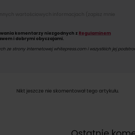
innych wartościowych informacjach (zapisz mnie
uwania komentarzy niezgodnych z
Regulaminem
awem i dobrymi obyczajami.
ze strony internetowej whitepress.com i wszystkich jej podstron
dę na przesyłanie informacji handlowych za pomocą środków komun
cofania zgody na przetwarzanie Państwa danych osobowych w ce
Nikt jeszcze nie skomentował tego artykułu.
Ostatnie kome