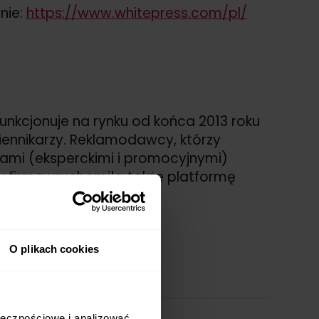
nie:
https://
www.whitepress.com/
pl/
Funkcjonuje na rynku od końca 2013 roku
ziennikarzy. Reklamodawcy, którzy
ciami (eksperckimi i promocyjnymi)
 firma uruchomiła także platformę
O plikach cookies
ołecznościowe i analizować