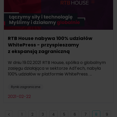
RTB House nabywa 100% udziałów
WhitePress - przyspieszamy
z ekspansją zagraniczną
W dniu 19.02.2021 RTB House, spółka o globalnym
zasięgu działająca w sektorze AdTech, nabyła
100% udziałów w platformie WhitePress. ...
Rynki zagraniczne
2021-02-22
1
2
3
4
5
6
7
8
9