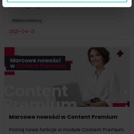
przebiega zgodnie z planem. Własnie powstał ...
Reklamodawcy
2021-04-01
Marcowe nowości w Content Premium
Poznaj nowe funkcje w module Content Premium.