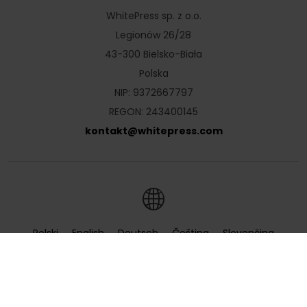
WhitePress sp. z o.o.
Legionów 26/28
43-300 Bielsko-Biała
Polska
NIP: 9372667797
REGON: 243400145
kontakt
@
whitepress
.
com
Polski
English
Deutsch
Čeština
Slovenčina
Hrvatski
Magyar
Română
Українська
Русский
Български
Nederlands
Türkçe
Ελληνικά
Français
Italiano
Español
Lietuvių
Português
Slovenščina