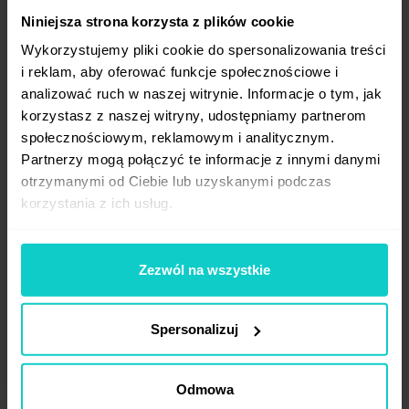
Reklamodawcy
Podsumowania
Funkcje platformy
Niniejsza strona korzysta z plików cookie
2021-04-14
Wykorzystujemy pliki cookie do spersonalizowania treści
i reklam, aby oferować funkcje społecznościowe i
analizować ruch w naszej witrynie. Informacje o tym, jak
korzystasz z naszej witryny, udostępniamy partnerom
społecznościowym, reklamowym i analitycznym.
Partnerzy mogą połączyć te informacje z innymi danymi
otrzymanymi od Ciebie lub uzyskanymi podczas
korzystania z ich usług.
Zezwól na wszystkie
Egzotyczne podboje WhitePress
- startujemy z oddziałem w Dubaju
Spersonalizuj
(Prima Aprilis!)
Proces ekspansji na kolejne państwa
Odmowa
i kontynenty, w którym wspiera nas RTB House,