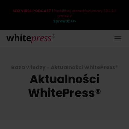
SEO VIBES PODCAST
| Posłuchaj ekspertów branży SEO, AI i
biznesu!
Sprawdź >>>
Baza wiedzy
»
Aktualności WhitePress®
Aktualności
WhitePress®